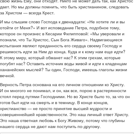
свою жизнь Ему, они отходят. Никто не может дать так, как Христос
дает. Но мы должны помнить, что быть христианином, следовать
за Христом — всегда Крест.
И мы слышим слово Господа к двенадцати: «Не хотите ли и вы
отойти от Меня?» И вот исповедание Петра, подобное тому,
которое он произнес в Кесарии Филипповой: «Мы уверовали и
познали, что Ты Христос, Сын Бога Живаго». Надвигающиеся
испытания являют преданность его сердца своему Господу и
решимость идти за Ним до конца. Куда и к кому нам еще идти?
К этому миру, который обманет нас? К этим грехам, которые
погубят нас? Оставить источник воды живой и идти к кладенцам
хананейских мыслей? Ты один, Господи, имеешь глаголы жизни
вечной.
Верность Петра основана на его личном отношении ко Христу.
И он многого не понимал, и он, как все, порою в растерянности
стоял перед путями Господними. Но во Христе было то, за что он
готов был идти на смерть и в темницу. В конце концов,
христианство — не просто принятие высшей мудрости и
совершеннейшей нравственности. Это наш личный ответ Христу.
Это наша ответная любовь к Богу Живому, потому что глубины
нашего сердца не дают нам поступить по-другому.