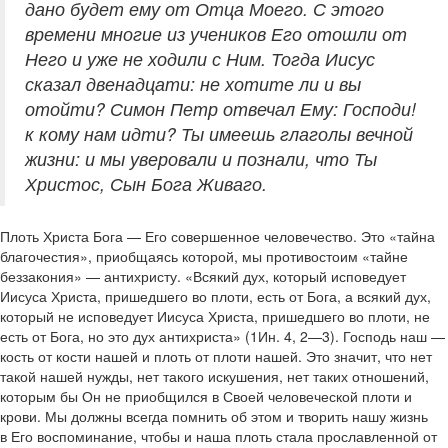
дано будет ему от Отца Моего. С этого
времени многие из учеников Его отошли от
Него и уже не ходили с Ним. Тогда Иисус
сказал двенадцати: не хотите ли и вы
отойти? Симон Петр отвечал Ему: Господи!
к кому нам идти? Ты имеешь глаголы вечной
жизни: и мы уверовали и познали, что Ты
Христос, Сын Бога Живаго.
Плоть Христа Бога — Его совершенное человечество. Это «тайна
благочестия», приобщаясь которой, мы противостоим «тайне
беззакония» — антихристу. «Всякий дух, который исповедует
Иисуса Христа, пришедшего во плоти, есть от Бога, а всякий дух,
который не исповедует Иисуса Христа, пришедшего во плоти, не
есть от Бога, но это дух антихриста» (1Ин. 4, 2—3). Господь наш —
кость от кости нашей и плоть от плоти нашей. Это значит, что нет
такой нашей нужды, нет такого искушения, нет таких отношений,
которым бы Он не приобщился в Своей человеческой плоти и
крови. Мы должны всегда помнить об этом и творить нашу жизнь
в Его воспоминание, чтобы и наша плоть стала прославленной от