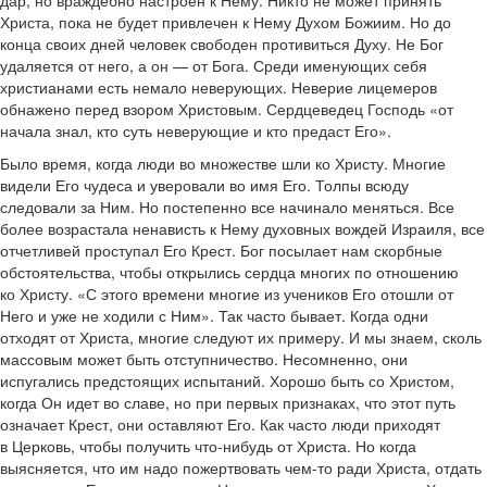
дар, но враждебно настроен к Нему. Никто не может принять
Христа, пока не будет привлечен к Нему Духом Божиим. Но до
конца своих дней человек свободен противиться Духу. Не Бог
удаляется от него, а он — от Бога. Среди именующих себя
христианами есть немало неверующих. Неверие лицемеров
обнажено перед взором Христовым. Сердцеведец Господь «от
начала знал, кто суть неверующие и кто предаст Его».
Было время, когда люди во множестве шли ко Христу. Многие
видели Его чудеса и уверовали во имя Его. Толпы всюду
следовали за Ним. Но постепенно все начинало меняться. Все
более возрастала ненависть к Нему духовных вождей Израиля, все
отчетливей проступал Его Крест. Бог посылает нам скорбные
обстоятельства, чтобы открылись сердца многих по отношению
ко Христу. «С этого времени многие из учеников Его отошли от
Него и уже не ходили с Ним». Так часто бывает. Когда одни
отходят от Христа, многие следуют их примеру. И мы знаем, сколь
массовым может быть отступничество. Несомненно, они
испугались предстоящих испытаний. Хорошо быть со Христом,
когда Он идет во славе, но при первых признаках, что этот путь
означает Крест, они оставляют Его. Как часто люди приходят
в Церковь, чтобы получить что-нибудь от Христа. Но когда
выясняется, что им надо пожертвовать чем-то ради Христа, отдать