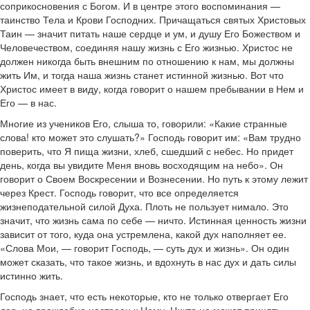
соприкосновения с Богом. И в центре этого воспоминания —
таинство Тела и Крови Господних. Причащаться святых Христовых
Таин — значит питать наше сердце и ум, и душу Его Божеством и
Человечеством, соединяя нашу жизнь с Его жизнью. Христос не
должен никогда быть внешним по отношению к нам, мы должны
жить Им, и тогда наша жизнь станет истинной жизнью. Вот что
Христос имеет в виду, когда говорит о нашем пребывании в Нем и
Его — в нас.
Многие из учеников Его, слыша то, говорили: «Какие странные
слова! кто может это слушать?» Господь говорит им: «Вам трудно
поверить, что Я пища жизни, хлеб, сшедший с небес. Но придет
день, когда вы увидите Меня вновь восходящим на небо». Он
говорит о Своем Воскресении и Вознесении. Но путь к этому лежит
через Крест. Господь говорит, что все определяется
жизнеподательной силой Духа. Плоть не пользует нимало. Это
значит, что жизнь сама по себе — ничто. Истинная ценность жизни
зависит от того, куда она устремлена, какой дух наполняет ее.
«Слова Мои, — говорит Господь, — суть дух и жизнь». Он один
может сказать, что такое жизнь, и вдохнуть в нас дух и дать силы
истинно жить.
Господь знает, что есть некоторые, кто не только отвергает Его