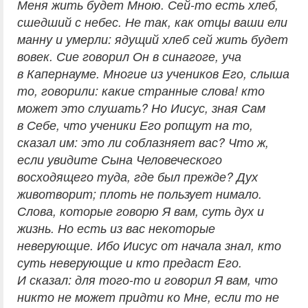
Меня жить будет Мною. Сей-то есть хлеб,
сшедший с небес. Не так, как отцы ваши ели
манну и умерли: ядущий хлеб сей жить будет
вовек. Сие говорил Он в синагоге, уча
в Капернауме. Многие из учеников Его, слыша
то, говорили: какие странные слова! кто
может это слушать? Но Иисус, зная Сам
в Себе, что ученики Его ропщут на то,
сказал им: это ли соблазняет вас? Что ж,
если увидите Сына Человеческого
восходящего туда, где был прежде? Дух
животворит; плоть не пользует нимало.
Слова, которые говорю Я вам, суть дух и
жизнь. Но есть из вас некоторые
неверующие. Ибо Иисус от начала знал, кто
суть неверующие и кто предаст Его.
И сказал: для того-то и говорил Я вам, что
никто не может придти ко Мне, если то не