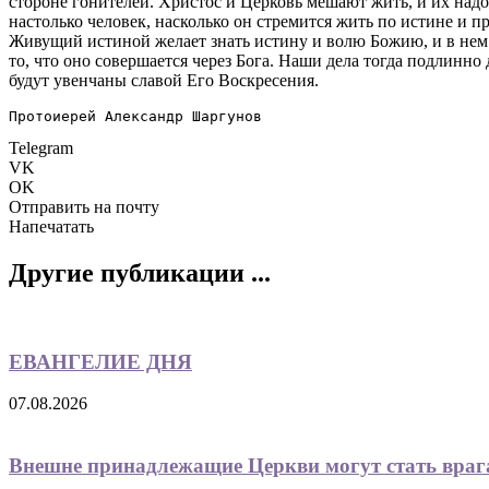
стороне гонителей. Христос и Церковь мешают жить, и их надо 
настолько человек, насколько он стремится жить по истине и пр
Живущий истиной желает знать истину и волю Божию, и в нем р
то, что оно совершается через Бога. Наши дела тогда подлинн
будут увенчаны славой Его Воскресения.
Протоиерей Александр Шаргунов
Telegram
VK
OK
Отправить на почту
Напечатать
Другие публикации ...
ЕВАНГЕЛИЕ ДНЯ
07.08.2026
Внешне принадлежащие Церкви могут стать вра