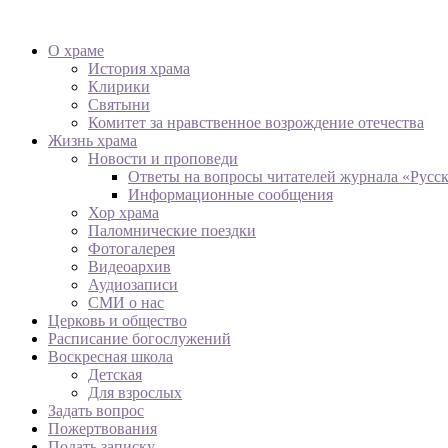
О храме
История храма
Клирики
Святыни
Комитет за нравственное возрождение отечества
Жизнь храма
Новости и проповеди
Ответы на вопросы читателей журнала «Русс
Информационные сообщения
Хор храма
Паломнические поездки
Фотогалерея
Видеоархив
Аудиозаписи
СМИ о нас
Церковь и общество
Расписание богослужений
Воскресная школа
Детская
Для взрослых
Задать вопрос
Пожертвования
Подать записку