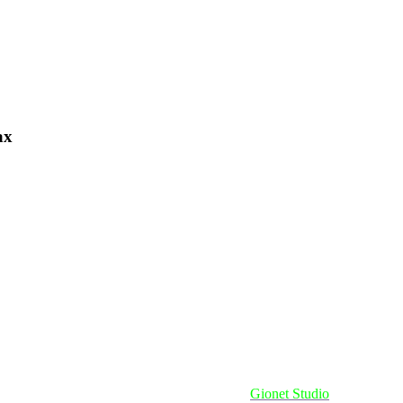
ах
Сайт сделан при поддержке
Gionet Studio