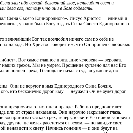
ыли злы; ибо всякий, делающий злое, ненавидит свет и
ли дела его, потому что они в Боге соделаны.
отдал Сына Своего Единородного». Иисус Христос — единый и
 человека, угодно было Богу отдать Сына Своего Единородного.
что величайший Бог так возлюбил ничего сам по себе не
ди их народа. Но Христос говорит им, что Он пришел с любовью
гибнет». Вот самое главное призвание человека — веровать
от наших грехов. Мы не умрем. Прощение куплено для нас Его
 исполнен греха, Господь не начал с суда осуждения, но
ждены. Они не веруют в имя Единородного Сына Божия,
Того, кто бесконечно дорог Ему — неужели Он не будет дорог
 они предпочитают истине и правде. Рабство предпочитают
ыда или от страха наказания. Они нарочно закрывают глаза,
не восприниматься как грех, теперь, в свете Его новой заповеди
 другие, не желая расстаться с грехом, — ненавидят свет.
нной ненависти к свету. Начнись гонения — и они будут на