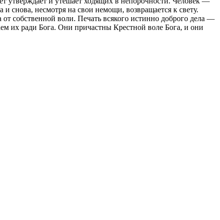
свет утверждает и утешает ходящих в непорочности. Человек —
а и снова, несмотря на свои немощи, возвращается к свету.
а от собственной воли. Печать всякого истинно доброго дела —
аем их ради Бога. Они причастны Крестной воле Бога, и они