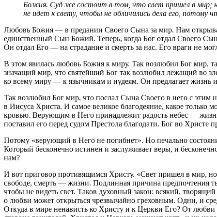
Божия. Суд же состоит в том, что свет пришел в мир; но
не идет к свету, чтобы не обличились дела его, потому ч
Любовь Божия — в предании Своего Сына за мир. Нам открыва
единственный Сын Божий. Теперь, когда Бог отдал Своего Сына
Он отдал Его — на страдание и смерть за нас. Его враги не мо
В этом явилась любовь Божия к миру. Так возлюбил Бог мир, та
значащий мир, что святейший Бог так возлюбил лежащий во зле
ко всему миру — к язычникам и иудеям. Он предлагает жизнь и
Так возлюбил Бог мир, что послал Сына Своего в него с этим
в Иисуса Христа. И самое великое благодеяние, какое только 
кровью. Верующим в Него принадлежит радость небес — жизнь в
поставил его перед судом Престола благодати. Бог во Христе п
Потому «верующий в Него не погибнет». Но печально состояни
Который бесконечно истинен и заслуживает веры, и бесконечно
нам?
И вот приговор противящимся Христу. «Свет пришел в мир, но
свободе, смерть — жизни. Подлинная причина предпочтения тьмы
чтобы не видеть свет. Таков духовный закон: всякий, творящий 
о любви может открыться чрезвычайно греховным. Одни, и сред
Откуда в мире ненависть ко Христу и к Церкви Его? От любви ко