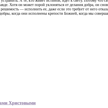
устранить. А те, кто живет истиной, идет к свету. Потому что 
авде. Хотя он может порой уклоняться от делания добра, он снов
ешимость — исполнить ее, даже если это требует от него отказ
о добры, когда они исполнены крепости Божией, когда мы соверш
гами Христовыми