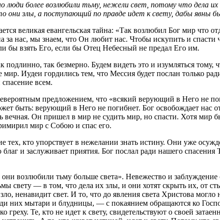
 люди более возлюбили тьму, нежели свет, потому что дела их б
то они злы, а поступающий по правде идет к свету, дабы явны бы
ется великая евангельская тайна: «Так возлюбил Бог мир что 
 за нас, мы знаем, что Он любит нас. Чтобы искупить и спасти
гли бы взять Его, если бы Отец Небесный не предал Его им.
к подлинно, так безмерно. Будем видеть это и изумляться тому, 
 мир. Иудеи гордились тем, что Мессия будет послан только ра
 спасение всем.
 невероятным предложением, что «всякий верующий в Него не по
может быть: верующий в Него не погибнет. Бог освобождает нас 
ечная. Он пришел в мир не судить мир, но спасти. Хотя мир был
римирил мир с Собою и спас его.
е тех, кто упорствует в нежелании знать истину. Они уже осу
 благ и заслуживает приятия. Бог послал ради нашего спасения 
 они возлюбили тьму больше света». Невежество и заблуждение
 свету — в том, что дела их злы, и они хотят скрыть их, от ст
зло, ненавидит свет. И то, что до явления света Христова могло 
и них мытари и блудницы, — с покаянием обращаются ко Господу,
 греху. Те, кто не идет к свету, свидетельствуют о своей затае