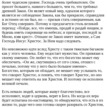
более чудесном уровне. Господь очень требователен. Он
просит большего, намного большего, чем то, что требовал
древний Закон. Он являет новый мир, идеалом которого
является не соблюдение Закона, как бы прекрасен, справедлив
и истинен он ни был, но — призыв стать совершенным, как
Бог Отец совершен. Потому и предлагается столь великий
переход: «Пойди, все, что имеешь, продай и раздай нищим, и
будешь иметь сокровище на небесах; и приходи, последуй за
Мною, взяв крест». Отныне не Закон имеет значение, а Сам
Господь Иисус Христос. За Ним надо следовать.
Но невозможно идти вслед Христу с таким тяжелым багажом
как у этого человека. Ему недостает мужества. Он привязан к
своему имению. Он любит то, что его богатство может ему
обеспечить. «Он же, смутившись от сего слова, отошел с
печалью, потому что у него было большое имение».
Богатство, которым он обладает, не мешает ему услышать то,
что говорит Христос, и понять, что говорит Христос, но оно
мешает ему ответить на зов Христов. И поэтому он исполнен
великой печали.
Есть немало людей, которые живут благочестиво, все
исполняют, ходят в церковь, верят в Бога. Но когда их вера
будет испытана по-настоящему, то обнаружится, что есть в их
жизни то, ради чего они готовы скорее разорвать со Христом,