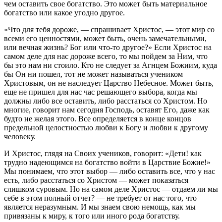
чем оставить свое богатство. Это может быть материальное
богатство или какое угодно другое.
«Что для тебя дороже, — спрашивает Христос, — этот мир со
всеми его ценностями, может быть, очень замечательными,
или вечная жизнь? Бог или что-то другое?» Если Христос на
самом деле для нас дороже всего, то мы пойдем за Ним, что
бы это нам ни стоило. Кто не следует за Агнцем Божиим, куда
бы Он ни пошел, тот не может называться учеником
Христовым, он не наследует Царство Небесное. Может быть,
еще не пришел для нас час решающего выбора, когда мы
должны либо все оставить, либо расстаться со Христом. Но
многие, говорит нам сегодня Господь, оставят Его, даже как
будто не желая этого. Все определяется в конце концов
предельной целостностью любви к Богу и любви к другому
человеку.
И Христос, глядя на Своих учеников, говорит: «Дети! как
трудно надеющимся на богатство войти в Царствие Божие!»
Мы понимаем, что этот выбор — либо оставить все, что у нас
есть, либо расстаться со Христом — может показаться
слишком суровым. Но на самом деле Христос — отдаем ли мы
себе в этом полный отчет? — не требует от нас того, что
является неразумным. И мы знаем свою немощь, как мы
привязаны к миру, к того или иного рода богатству.