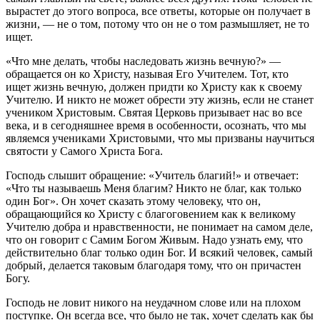
вырастет до этого вопроса, все ответы, которые он получает в
жизни, — не о том, потому что он не о том размышляет, не то
ищет.
«Что мне делать, чтобы наследовать жизнь вечную?» —
обращается он ко Христу, называя Его Учителем. Тот, кто
ищет жизнь вечную, должен придти ко Христу как к своему
Учителю. И никто не может обрести эту жизнь, если не станет
учеником Христовым. Святая Церковь призывает нас во все
века, и в сегодняшнее время в особенности, осознать, что мы
являемся учениками Христовыми, что мы призваны научиться
святости у Самого Христа Бога.
Господь слышит обращение: «Учитель благий!» и отвечает:
«Что ты называешь Меня благим? Никто не благ, как только
один Бог». Он хочет сказать этому человеку, что он,
обращающийся ко Христу с благоговением как к великому
Учителю добра и нравственности, не понимает на самом деле,
что он говорит с Самим Богом Живым. Надо узнать ему, что
действительно благ только один Бог. И всякий человек, самый
добрый, делается таковым благодаря тому, что он причастен
Богу.
Господь не ловит никого на неудачном слове или на плохом
поступке. Он всегда все, что было не так, хочет сделать как бы