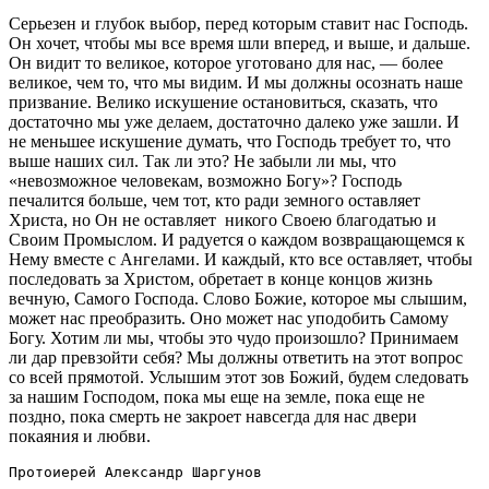
Серьезен и глубок выбор, перед которым ставит нас Господь.
Он хочет, чтобы мы все время шли вперед, и выше, и дальше.
Он видит то великое, которое уготовано для нас, — более
великое, чем то, что мы видим. И мы должны осознать наше
призвание. Велико искушение остановиться, сказать, что
достаточно мы уже делаем, достаточно далеко уже зашли. И
не меньшее искушение думать, что Господь требует то, что
выше наших сил. Так ли это? Не забыли ли мы, что
«невозможное человекам, возможно Богу»? Господь
печалится больше, чем тот, кто ради земного оставляет
Христа, но Он не оставляет никого Своею благодатью и
Своим Промыслом. И радуется о каждом возвращающемся к
Нему вместе с Ангелами. И каждый, кто все оставляет, чтобы
последовать за Христом, обретает в конце концов жизнь
вечную, Самого Господа. Слово Божие, которое мы слышим,
может нас преобразить. Оно может нас уподобить Самому
Богу. Хотим ли мы, чтобы это чудо произошло? Принимаем
ли дар превзойти себя? Мы должны ответить на этот вопрос
со всей прямотой. Услышим этот зов Божий, будем следовать
за нашим Господом, пока мы еще на земле, пока еще не
поздно, пока смерть не закроет навсегда для нас двери
покаяния и любви.
Протоиерей Александр Шаргунов