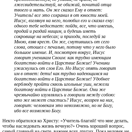
лжесвидетельствуй, не обижай, почитай отца
твоего и мать. Он же сказал Ему в ответ:
Учитель! все это сохранил я от юности моей.
Иисус, взглянув на него, полюбил его и сказал ему:
одного тебе недостает: пойди, все, что имеешь,
продай и раздай нищим, и будешь иметь
сокровище на небесах; и приходи, последуй за
Мною, взяв крест. Он же, смутившись от сего
слова, отошел с печалью, потому что у него было
большое имение. И, посмотрев вокруг, Иисус
говорит ученикам Своим: как трудно имеющим
богатство войти в Царствие Божие! Ученики
ужаснулись от слов Его. Но Иисус опять говорит
им в ответ: дети! как трудно надеющимся на
богатство войти в Царствие Божие! Удобнее
верблюду пройти сквозь игольные уши, нежели
богатому войти в Царствие Божие. Они же
чрезвычайно изумлялись и говорили между собою:
кто же может спастись? Иисус, воззрев на них,
говорит: человекам это невозможно, но не Богу,
ибо все возможно Богу.
Некто обратился ко Христу: «Учитель благий! что мне делать,
чтобы наследовать жизнь вечную?» Очень хороший вопрос,
самый главный на свете, важнее всех других. Пока человек не