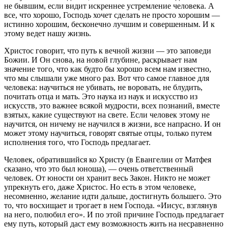
не бывшим, если видит искреннее устремление человека. А
все, что хорошо, Господь хочет сделать не просто хорошим —
истинно хорошим, бесконечно лучшим и совершенным. И к
этому ведет нашу жизнь.
Христос говорит, что путь к вечной жизни — это заповеди
Божии. И Он снова, на новой глубине, раскрывает нам
значение того, что как будто бы хорошо всем нам известно,
что мы слышали уже много раз. Вот что самое главное для
человека: научиться не убивать, не воровать, не блудить,
почитать отца и мать. Это наука из наук и искусство из
искусств, это важнее всякой мудрости, всех познаний, вместе
взятых, какие существуют на свете. Если человек этому не
научится, он ничему не научился в жизни, все напрасно. И он
может этому научиться, говорят святые отцы, только путем
исполнения того, что Господь предлагает.
Человек, обратившийся ко Христу (в Евангелии от Матфея
сказано, что это был юноша), — очень ответственный
человек. От юности он хранит весь Закон. Никто не может
упрекнуть его, даже Христос. Но есть в этом человеке,
несомненно, желание идти дальше, достигнуть большего. Это
то, что восхищает и трогает в нем Господа. «Иисус, взглянув
на него, полюбил его». И по этой причине Господь предлагает
ему путь, который даст ему возможность жить на несравненно