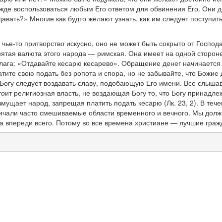
дежде воспользоваться любым Его ответом для обвинения Его. Они 
давать?» Многие как будто желают узнать, как им следует поступит
чье-то притворство искусно, оно не может быть сокрыто от Господа.
инятая валюта этого народа — римская. Она имеет на одной сторон
блага: «Отдавайте кесарю кесарево». Обращение денег начинается 
тите свою подать без ропота и спора, но не забывайте, что Божие 
Богу следует воздавать славу, подобающую Его имени. Все слышавш
т
о
ит религиозная власть, не воздающая Богу то, что Богу принадл
змущает народ, запрещая платить подать кесарю (Лк. 23, 2). В те
зличали часто смешиваемые области временного и вечного. Мы долж
да впереди всего. Потому во все времена христиане — лучшие граж