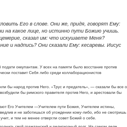
овить Его в слове. Они же, придя, говорят Ему:
ни на какое лице, но истинно пути Божию учишь.
ицемерие, сказал им: что искушаете Меня?
ние и надпись? Они сказали Ему: кесаревы. Иисус
 подати оккупантам. У всех на памяти было восстание против
ически поставит Себя либо среди коллаборационистов
ли бы народ против Него. «Трус и предатель», — сказали бы все о
возбудили бы римского правителя против Него, и арестовали бы
ывают Его Учителем —Учителем пути Божия, Учителем истины,
раведлив и не заботишься об угождении кому-либо, ибо не смотришь
 учит, и тем не менее отвергли совет Божий о себе.
полнить свой гражданский и религиозный долг. На самом деле