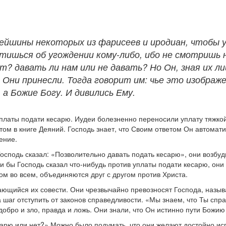
ейшины некоторых из фарисеев и иродиан, чтобы ул
отишься об угождении кому-либо, ибо не смотришь 
? давать ли нам или не давать? Но Он, зная их л
Они принесли. Тогда говорит им: чье это изображе
 а Божие Богу. И дивились Ему.
платы подати кесарю. Иудеи болезненно переносили уплату тяжкой
том в книге Деяний. Господь знает, что Своим ответом Он автомат
ение.
сподь сказал: «Позволительно давать подать кесарю», они возбуди
 бы Господь сказал что-нибудь против уплаты подати кесарю, они 
гом во всем, объединяются друг с другом против Христа.
асающийся их совести. Они чрезвычайно превозносят Господа, наз
на шаг отступить от законов справедливости. «Мы знаем, что Ты сп
 добро и зло, правда и ложь. Они знали, что Он истинно пути Божию
сарю или нет?» Можно было подумать, что они желают достойно ис