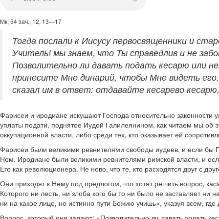
Мк, 54 зач., 12, 13—17
Тогда послали к Иисусу первосвященники и стар
Учитель! мы знаем, что Ты справедлив и не заб
Позволительно ли давать подать кесарю или нет
принесите Мне динарий, чтобы Мне видеть его. 
сказал им в ответ: отдавайте кесарево кесарю,
Фарисеи и иродиане искушают Господа относительно законности у
уплаты подати, поднятое Иудой Галилеянином, как читаем мы об э
оккупационной власти, либо среди тех, кто оказывает ей сопротивл
Фарисеи были великими ревнителями свободы иудеев, и если бы Го
Нем. Иродиане были великими ревнителями римской власти, и если
Его как революционера. Не ново, что те, кто расходятся друг с дру
Они приходят к Нему под предлогом, что хотят решить вопрос, к
Которого ни лесть, ни злоба кого бы то ни было не заставляет ни 
ни на какое лице, но истинно пути Божию учишь», указуя всем, где
Вопрос, который они задают: «Позволительно ли давать подать ке