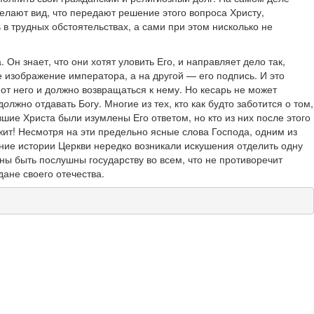
делают вид, что передают решение этого вопроса Христу,
ь в трудных обстоятельствах, а сами при этом нисколько не
 Он знает, что они хотят уловить Его, и направляет дело так,
е изображение императора, а на другой — его подпись. И это
от него и должно возвращаться к нему. Но кесарь не может
д
о
лжно отдавать Богу. Многие из тех, кто как будто заботится о том,
ие Христа были изумлены Его ответом, но кто из них после этого
ежит! Несмотря на эти предельно ясные слова Господа, одним из
чение истории Церкви нередко возникали искушения отделить одну
ны быть послушны государству во всем, что не противоречит
дане своего отечества.