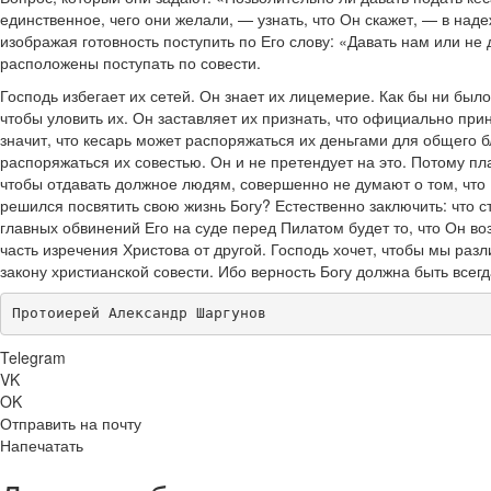
единственное, чего они желали, — узнать, что Он скажет, — в на
изображая готовность поступить по Его слову: «Давать нам или не 
расположены поступать по совести.
Господь избегает их сетей. Он знает их лицемерие. Как бы ни было 
чтобы уловить их. Он заставляет их признать, что официально пр
значит, что кесарь может распоряжаться их деньгами для общего 
распоряжаться их совестью. Он и не претендует на это. Потому пла
чтобы отдавать должное людям, совершенно не думают о том, что 
решился посвятить свою жизнь Богу? Естественно заключить: что с
главных обвинений Его на суде перед Пилатом будет то, что Он во
часть изречения Христова от другой. Господь хочет, чтобы мы ра
закону христианской совести. Ибо верность Богу должна быть всег
Протоиерей Александр Шаргунов
Telegram
VK
OK
Отправить на почту
Напечатать