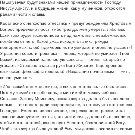
Наши увечья будут знаками нашей принадлежности Господу
Иисусу Христу, и в будущей жизни, как у мучеников, откроются
ранами чести и славы.
Как опасно с легкостью отнестись к предупреждениям Христовым!
Вопрос предельно прост: либо грех должен умереть, либо мы.
Если грех будет господствовать над нами, мы с неизбежностью
погибнем от него. Какой ужас исходит от этих, трижды
повторяемых, слов: «где червь их не умирает и огонь не угасает»!
Угрызения совести грешника — червь, который не умирает. Гнев
Божий, изливаемый на нечистую совесть, — огонь, который не
угасает. «Страшно впасть в руки Бога Живого». Еще древние
языческие философы говорили: «Наказание нечестивым — жить
вечно, умирая».
«Ибо всякий огнем осолится, и всякая жертва солью осолится».
Потому «имейте в себе соль, и мир имейте между собою».
Согласно Закону Моисееву, всякая жертва должна быть осолена
солью — не просто ради сохранения ее, а потому что это трапеза
Господня. Естество человеческое, поврежденное грехом, и как
таковое именуемое плотью, так или иначе, должно быть осолено,
чтобы стать жертвой, как говорит Апостол, благоприятной Богу.
Чтобы эта жертва была угодной Ему, мы должны осолиться солью.