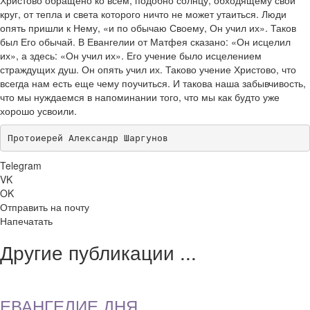
Христово обращено ко всем, подобно солнцу, обходящему свой
круг, от тепла и света которого ничто не может утаиться. Люди
опять пришли к Нему, «и по обычаю Своему, Он учил их». Таков
был Его обычай. В Евангелии от Матфея сказано: «Он исцелил
их», а здесь: «Он учил их». Его учение было исцелением
страждущих душ. Он опять учил их. Таково учение Христово, что
всегда нам есть еще чему поучиться. И такова наша забывчивость,
что мы нуждаемся в напоминании того, что мы как будто уже
хорошо усвоили.
Протоиерей Александр Шаргунов
Telegram
VK
OK
Отправить на почту
Напечатать
Другие публикации ...
ЕВАНГЕЛИЕ ДНЯ