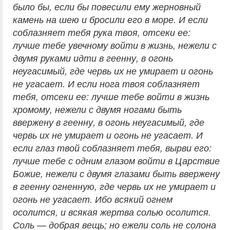
было бы, если бы повесили ему жерновный
камень на шею и бросили его в море. И если
соблазняет тебя рука твоя, отсеки ее:
лучше тебе увечному войти в жизнь, нежели с
двумя руками идти в геенну, в огонь
неугасимый, где червь их не умирает и огонь
не угасает. И если нога твоя соблазняет
тебя, отсеки ее: лучше тебе войти в жизнь
хромому, нежели с двумя ногами быть
ввержену в геенну, в огонь неугасимый, где
червь их не умирает и огонь не угасает. И
если глаз твой соблазняет тебя, вырви его:
лучше тебе с одним глазом войти в Царствие
Божие, нежели с двумя глазами быть ввержену
в геенну огненную, где червь их не умирает и
огонь не угасает. Ибо всякий огнем
осолится, и всякая жертва солью осолится.
Соль — добрая вещь; но ежели соль не солона