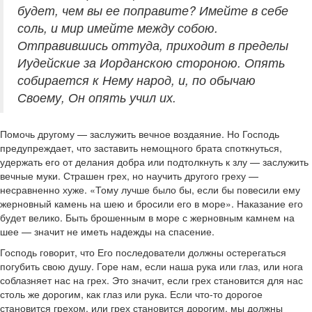
будет, чем вы ее поправите? Имейте в себе
соль, и мир имейте между собою.
Отправившись оттуда, приходит в пределы
Иудейские за Иорданскою стороною. Опять
собирается к Нему народ, и, по обычаю
Своему, Он опять учил их.
Помочь другому — заслужить вечное воздаяние. Но Господь
предупреждает, что заставить немощного брата споткнуться,
удержать его от делания добра или подтолкнуть к злу — заслужить
вечные муки. Страшен грех, но научить другого греху —
несравненно хуже. «Тому лучше было бы, если бы повесили ему
жерновный камень на шею и бросили его в море». Наказание его
будет велико. Быть брошенным в море с жерновным камнем на
шее — значит не иметь надежды на спасение.
Господь говорит, что Его последователи должны остерегаться
погубить свою душу. Горе нам, если наша рука или глаз, или нога
соблазняет нас на грех. Это значит, если грех становится для нас
столь же дорогим, как глаз или рука. Если что-то дорогое
становится грехом, или грех становится дорогим, мы должны