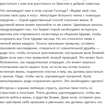
расстаться с ним или расстаться со Христом и доброй совестью.
Что заповедует нам в этом случае Господь? «Вырви твой глаз,
отсеки твою руку и ногу». Ампутация больного члена с помощью
хирургии — порой единственный способ спасения жизни. В
духовной жизни может произойти то же самое. Церковные каноны
предупреждают нас, что бывает порой необходимо исторгнуть
еретика или откровенного нечестивца из общения Церкви, чтобы
сохранить все Тело Церкви чистым. Но это относится также к
личной жизни каждого. Отсечь греховную привычку, оставить
греховное наслаждение, отказаться от сомнительной дружбы —
ради того, чтобы остаться христианином, послушным воле Божией.
Даже если грех стал привычкой, второй природой. Это может быть
болезненно, как хирургическая операция, это может казаться
отсечением части нашего тела, но если мы хотим познать
истинную жизнь, подлинное счастье и мир, мы должны расстаться
с грехом. Надо, чтобы часть, угрожающая гангреной, была
ампутирована, ради сохранения целого. Это необходимо сделать!
Исторгни с корнем любимую страсть, распни твою плоть со
страстьми и похотьми. Плоть должна уцеломудриться, чтобы мы
могли войти в жизнь, в Царство Божие. Даже если, оставляя грех,
мы чувствуем себя хромыми и увечными, мы должны сделать это.