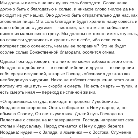
Мы должны иметь в наших душах соль благодати. Слово наше
должно быть с благодатью и солью, и никакое слово гнилое да не
исходит из уст наших. Оно должно быть отвратительно для нас, как
зловонная пища. Эта соль благодати будет хранить нашу совесть и
наше общение с другими — чистыми, так что мы не соблазним
никого из малых сих ко греху. Мы должны не только иметь эту соль,
но всячески удерживать и хранить ее в себе, ибо если соль
потеряет свою соленость, чем мы ее поправим? Кто не будет
осолен солью Божественной благодати, осолится огнем.
Однако Господь говорит, что никто не может избежать этого огня.
Но одно его действие — в вечной гибели, и другое — в очищении
себя среди искушений, которые Господь обозначил до этого как
необходимую хирургию. Никто не избежит совершенно этого огня,
потому что наш путь — скорби и смерть. Но есть смерть — тупик, и
есть смерть иная — переход к истинной жизни.
«Отправившись оттуда, приходит в пределы Иудейские за
Иорданскою стороною. Опять собирается к Нему народ, и, по
обычаю Своему, Он опять учил их». Долгий путь Господа по
Палестине с севера на юг завершается. Господь направляет свои
стопы к Иерусалиму. Народ стекается к Нему с двух берегов
Иордана: иудеи — с Запада, и язычники — с Востока. Служение