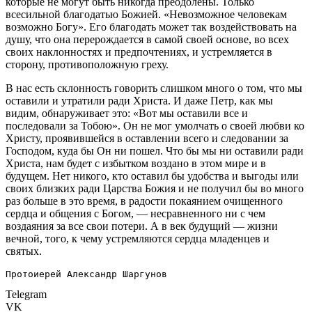
которые не могут быть никогда преодолены. Только
всесильной благодатью Божией. «Невозможное человекам
возможно Богу». Его благодать может так воздействовать на
душу, что она перерождается в самой своей основе, во всех
своих наклонностях и предпочтениях, и устремляется в
сторону, противоположную греху.
В нас есть склонность говорить слишком много о том, что мы
оставили и утратили ради Христа. И даже Петр, как мы
видим, обнаруживает это: «Вот мы оставили все и
последовали за Тобою». Он не мог умолчать о своей любви ко
Христу, проявившейся в оставлении всего и следовании за
Господом, куда бы Он ни пошел. Что бы мы ни оставили ради
Христа, нам будет с избытком воздано в этом мире и в
будущем. Нет никого, кто оставил бы удобства и выгоды или
своих близких ради Царства Божия и не получил бы во много
раз больше в это время, в радости покаянием очищенного
сердца и общения с Богом, — несравненного ни с чем
воздаяния за все свои потери. А в век будущий — жизни
вечной, того, к чему устремляются сердца младенцев и
святых.
Протоиерей Александр Шаргунов
Telegram
VK