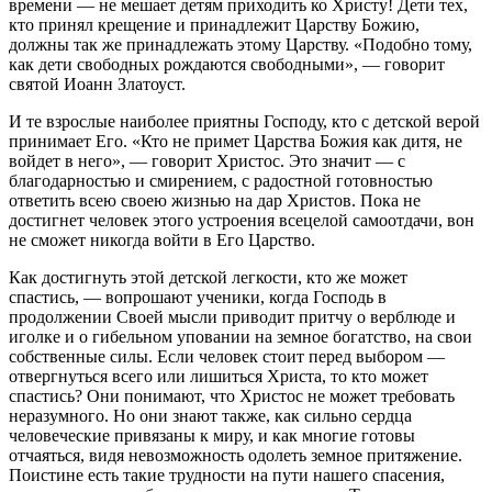
времени — не мешает детям приходить ко Христу! Дети тех,
кто принял крещение и принадлежит Царству Божию,
должны так же принадлежать этому Царству. «Подобно тому,
как дети свободных рождаются свободными», — говорит
святой Иоанн Златоуст.
И те взрослые наиболее приятны Господу, кто с детской верой
принимает Его. «Кто не примет Царства Божия как дитя, не
войдет в него», — говорит Христос. Это значит — с
благодарностью и смирением, с радостной готовностью
ответить всею своею жизнью на дар Христов. Пока не
достигнет человек этого устроения всецелой самоотдачи, вон
не сможет никогда войти в Его Царство.
Как достигнуть этой детской легкости, кто же может
спастись, — вопрошают ученики, когда Господь в
продолжении Своей мысли приводит притчу о верблюде и
иголке и о гибельном уповании на земное богатство, на свои
собственные силы. Если человек стоит перед выбором —
отвергнуться всего или лишиться Христа, то кто может
спастись? Они понимают, что Христос не может требовать
неразумного. Но они знают также, как сильно сердца
человеческие привязаны к миру, и как многие готовы
отчаяться, видя невозможность одолеть земное притяжение.
Поистине есть такие трудности на пути нашего спасения,