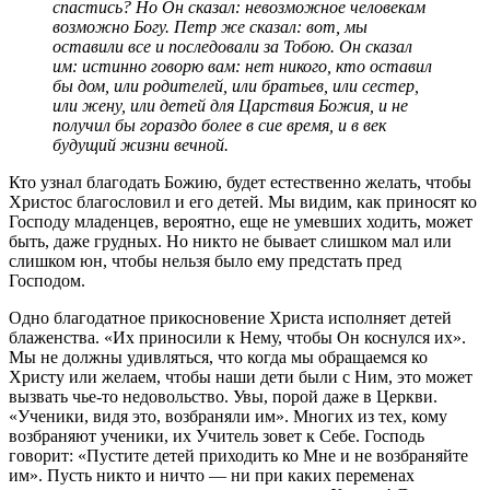
спастись? Но Он сказал: невозможное человекам
возможно Богу. Петр же сказал: вот, мы
оставили все и последовали за Тобою. Он сказал
им: истинно говорю вам: нет никого, кто оставил
бы дом, или родителей, или братьев, или сестер,
или жену, или детей для Царствия Божия, и не
получил бы гораздо более в сие время, и в век
будущий жизни вечной.
Кто узнал благодать Божию, будет естественно желать, чтобы
Христос благословил и его детей. Мы видим, как приносят ко
Господу младенцев, вероятно, еще не умевших ходить, может
быть, даже грудных. Но никто не бывает слишком мал или
слишком юн, чтобы нельзя было ему предстать пред
Господом.
Одно благодатное прикосновение Христа исполняет детей
блаженства. «Их приносили к Нему, чтобы Он коснулся их».
Мы не должны удивляться, что когда мы обращаемся ко
Христу или желаем, чтобы наши дети были с Ним, это может
вызвать чье-то недовольство. Увы, порой даже в Церкви.
«Ученики, видя это, возбраняли им». Многих из тех, кому
возбраняют ученики, их Учитель зовет к Себе. Господь
говорит: «Пустите детей приходить ко Мне и не возбраняйте
им». Пусть никто и ничто — ни при каких переменах