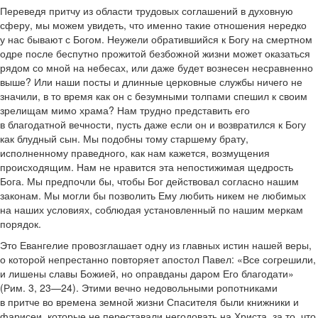
Переведя притчу из области трудовых соглашений в духовную
сферу, мы можем увидеть, что именно такие отношения нередко
у нас бывают с Богом. Неужели обратившийся к Богу на смертном
одре после беспутно прожитой безбожной жизни может оказаться
рядом со мной на небесах, или даже будет вознесен несравненно
выше? Или наши посты и длинные церковные службы ничего не
значили, в то время как он с безумными толпами спешил к своим
зрелищам мимо храма? Нам трудно представить его
в благодатной вечности, пусть даже если он и возвратился к Богу
как блудный сын. Мы подобны тому старшему брату,
исполненному праведного, как нам кажется, возмущения
происходящим. Нам не нравится эта непостижимая щедрость
Бога. Мы предпочли бы, чтобы Бог действовал согласно нашим
законам. Мы могли бы позволить Ему любить никем не любимых
на наших условиях, соблюдая установленный по нашим меркам
порядок.
Это Евангелие провозглашает одну из главных истин нашей веры,
о которой непрестанно повторяет апостол Павел: «Все согрешили,
и лишены славы Божией, но оправданы даром Его благодати»
(Рим. 3, 23—24). Этими вечно недовольными ропотниками
в притче во времена земной жизни Спасителя были книжники и
фарисеи, которые не переставали негодовать на Христа, за то, что