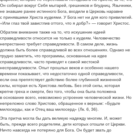
Он собирал вокруг Себя мытарей, грешников и блудниц. Язычники,
не знавшие ранее истинного Бога, входили в Церковь наравне
с принявшими Христа иудеями. У Бога нет ни для кого привилегий.
«Или глаз твой завистлив оттого, что я добр?» — говорит Христос.
Обратим внимание также на то, что искушение идеей
справедливости относится не только к иудеям. Человечество
непрестанно требует справедливости. В самом деле, жизнь
должна быть более справедливой во всех отношениях. Однако не
трудно заметить, что программы, основанные на идее
справедливости, часто приводят к самой жестокой
несправедливости. Опыт прошлых веков и особенно нашего
времени показывает, что недостаточно одной справедливости,
если она препятствует действию более глубинной жизненной
силы, которая есть Христова любовь. Без этой силы, которая
крепче греха и смерти, без того, чтобы она была положена
в основание всего, невозможно устроение человеческой жизни. Но
непреложно слово Христово, обращенное к верным: «Будьте
милосерды, как и Отец ваш милосерд» (Лк. 6, 36).
Эта притча могла бы дать великую надежду многим. И, может
быть, прежде всего родителям, дети которых отошли от Церкви.
Ничто навсегда не потеряно для Бога. Он будет звать до