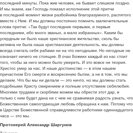
последней минуты. Пока жив человек, не бывает слишком поздно.
И мы знаем, как Господь показал исполнение этой притчи
в последний момент жизни разбойника благоразумного, распятого
вместе с Ним. И мы должны постоянно помнить заключительные
слова притчи: «Так будут последние первыми, и первые
последними, ибо много званых, а мало избранных». Каким бы
усердным ни было наше христианское жительство, сколь бы
активна ни была наша христианская деятельность, мы должны
всегда считать себя рабами ни на что негодными. Но негодные не
означает ничего не стоящие. В очах Божиих каждый из нас стоит
того, чтобы за него можно было умереть. И это вовсе не теория.
Христос умер за нас. И наше достоинство — в этом нашем
причастном Его смерти и воскресению бытии, а не в том, что мы
делаем. Что бы мы ни делали — это ничто, но мы должны стать
подобными Христу смирением и полным отсутствием себялюбия.
Многими трудами и скорбями можем мы обрести этот дар, и
только с ним будет дана ни с чем не сравнимая радость узнать, что
Божественная самоотдающая любовь обращена к нам. Потому что
в Царстве Божественной справедливости работники одиннадцатого
часа — это мы.
Протоиерей Александр Шаргунов