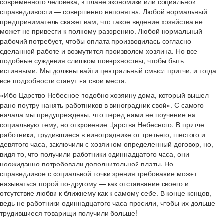
современного человека, в плане экономики или социальной
справедливости — совершенно непонятна. Любой нормальный
предприниматель скажет вам, что такое ведение хозяйства не
может не привести к полному разорению. Любой нормальный
рабочий потребует, чтобы оплата производилась согласно
сделанной работе и возмутится произволом хозяина. Но все
подобные суждения слишком поверхностны, чтобы быть
истинными. Мы должны найти центральный смысл притчи, и тогда
все подробности станут на свои места.
«Ибо Царство Небесное подобно хозяину дома, который вышел
рано поутру нанять работников в виноградник свой». С самого
начала мы предупреждены, что перед нами не поучение на
социальную тему, но откровение Царства Небесного. В притче
работники, трудившиеся в винограднике от третьего, шестого и
девятого часа, заключили с хозяином определенный договор, но,
видя то, что получили работники одиннадцатого часа, они
неожиданно потребовали дополнительной платы. Но
справедливое с социальной точки зрения требование может
называться порой по-другому — как отстаивание своего и
отсутствие любви к ближнему как к самому себе. В конце концов,
ведь не работники одиннадцатого часа просили, чтобы их дольше
трудившиеся товарищи получили больше!