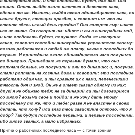
в виноградник мой, и что следовать будет, дам вам. Они
пошли. Опять выйдя около шестого и девятого часа,
сделал то же. Наконец, выйдя около одиннадцатого часа, он
нашел других, стоящих праздно, и говорит им: что вы
стоите здесь целый день праздно? Они говорят ему: никто
нас не нанял. Он говорит им: идите и вы в виноградник мой,
и что следовать будет, получите. Когда же наступил
вечер, говорит господин виноградника управителю своему:
позови работников и отдай им плату, начав с последних до
первых. И пришедшие около одиннадцатого часа получили
по динарию. Пришедшие же первыми думали, что они
получат больше, но получили и они по динарию; и, получив,
стали роптать на хозяина дома и говорили: эти последние
работали один час, и ты сравнял их с нами, перенесшими
тягость дня и зной. Он же в ответ сказал одному из них:
друг! я не обижаю тебя; не за динарий ли ты договорился
со мною? возьми свое и пойди; я же хочу дать этому
последнему то же, что и тебе; разве я не властен в своем
делать, что хочу? или глаз твой завистлив оттого, что я
добр? Так будут последние первыми, и первые последними,
ибо много званых, а мало избранных.
Притча о работниках последнего часа — с точки зрения