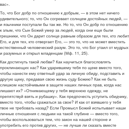
вас».
То, что Бог добр по отношению к добрым, — в этом нет ничего
удивительного; то, что Он согревает солнцем достойных людей, —
и язычники поступали бы так же. Но то, что Он добр по отношению
к злым, что Сын Божий умер за людей, когда они еще были
грешники, что Он дарит солнце равным образом для тех, кто любит
Его, и для тех, кто отвергает Его, — это то, что не может вместить
естественный человеческий разум. Это то, что Бог утаил от мудрых
и разумных и открыл младенцам (Мф. 11, 25).
Как достигнуть такой любви? Как научиться благословлять
проклинающих нас? Как ударившему тебя по щеке вместо того,
чтобы нанести ему ответный удар за личную обиду, подставить и
другую щеку, предавая свою жизнь суду Божию? Как не быть
слишком настойчивыми в защите наших личных прав, когда нас
лишают их? «Отнимающему у тебя верхнюю одежду, не
препятствуй взять и рубашку». Как предпочесть уступить обидчику,
вместо того, чтобы сражаться за свое? И как от взявшего у тебя
твое не требовать назад? Если Промысл Божий испытывает наши
личные отношения с людьми на такой глубине — вместо того,
чтобы воспользоваться тем, что закон на нашей стороне и
употребить его против других, — не лучше ли сказать вместе