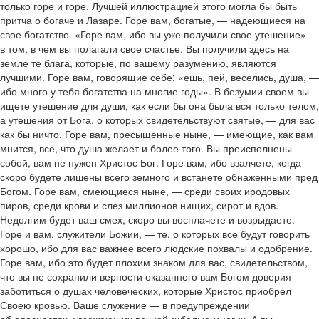
только горе и горе. Лучшей иллюстрацией этого могла бы быть
притча о богаче и Лазаре. Горе вам, богатые, — надеющиеся на
свое богатство. «Горе вам, ибо вы уже получили свое утешение» —
в том, в чем вы полагали свое счастье. Вы получили здесь на
земле те блага, которые, по вашему разумению, являются
лучшими. Горе вам, говорящие себе: «ешь, пей, веселись, душа, —
ибо много у тебя богатства на многие годы». В безумии своем вы
ищете утешение для души, как если бы она была вся только телом,
а утешения от Бога, о которых свидетельствуют святые, — для вас
как бы ничто. Горе вам, пресыщенные ныне, — имеющие, как вам
мнится, все, что душа желает и более того. Вы преисполнены
собой, вам не нужен Христос Бог. Горе вам, ибо взалчете, когда
скоро будете лишены всего земного и встанете обнаженными пред
Богом. Горе вам, смеющиеся ныне, — среди своих иродовых
пиров, среди крови и слез миллионов нищих, сирот и вдов.
Недолгим будет ваш смех, скоро вы восплачете и возрыдаете.
Горе и вам, служители Божии, — те, о которых все будут говорить
хорошо, ибо для вас важнее всего людские похвалы и одобрение.
Горе вам, ибо это будет плохим знаком для вас, свидетельством,
что вы не сохранили верности оказанного вам Богом доверия
заботиться о душах человеческих, которые Христос приобрел
Своею кровью. Ваше служение — в предупреждении