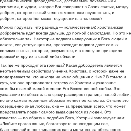
гуманистической добродетелью, достигаемой похвальными
усилиями, и чудом, которое Бог совершает в Своих святых, между
добром, которое всякий человек может сам осуществить, и
добром, которое Бог может осуществить в человеке?
Можно подумать, что разница — количественная: христианская
добродетель идет всегда дальше, до полной самоотдачи. Но это не
обязательно так. Некоторые подвиги неверующих в Бога людей и
аскеза, сопутствующая им, превосходят подвиги даже самых
великих святых, которым, разумеется, и в голову не приходило
превзойти других в какой-либо области.
Так где же проходит эта граница? Какая добродетель является
неотъемлемым свойством ученика Христова, о которой даже не
подозревают те, кто никогда не имел общения с Ним? В том-то и
суть, что она предполагает встречу со Христом и узнавание
хотя бы в самой малой степени Его Божественной любви. Это
узнавание не обязательно сразу расширяет границы нашей любви,
но оно самым коренным образом меняет ее качество. Отныне это
совершенно иная любовь, она — за пределами всего, что может
представлять подвиг самого выдающегося из людей. Это
качество — по образу и подобию Бога, Который заповедует нам:
«Любите врагов ваших, благотворите ненавидящим вас,
благословляйте проклинающих вас и молитесь за обижающих