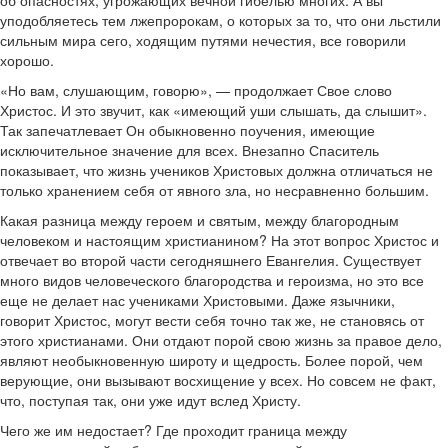
об опасностях, угрожающих вечной гибелью многих. А вы
уподобляетесь тем лжепророкам, о которых за то, что они льстили
сильным мира сего, ходящим путями нечестия, все говорили
хорошо.
«Но вам, слушающим, говорю», — продолжает Свое слово
Христос. И это звучит, как «имеющий уши слышать, да слышит».
Так запечатлевает Он обыкновенно поучения, имеющие
исключительное значение для всех. Внезапно Спаситель
показывает, что жизнь учеников Христовых должна отличаться не
только хранением себя от явного зла, но несравненно большим.
Какая разница между героем и святым, между благородным
человеком и настоящим христианином? На этот вопрос Христос и
отвечает во второй части сегодняшнего Евангелия. Существует
много видов человеческого благородства и героизма, но это все
еще не делает нас учениками Христовыми. Даже язычники,
говорит Христос, могут вести себя точно так же, не становясь от
этого христианами. Они отдают порой свою жизнь за правое дело,
являют необыкновенную широту и щедрость. Более порой, чем
верующие, они вызывают восхищение у всех. Но совсем не факт,
что, поступая так, они уже идут вслед Христу.
Чего же им недостает? Где проходит граница между