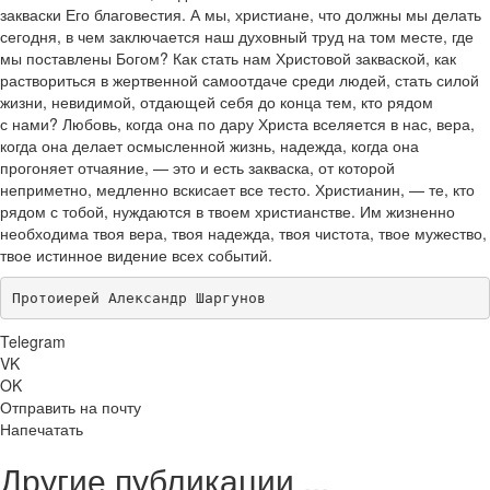
закваски Его благовестия. А мы, христиане, что должны мы делать
сегодня, в чем заключается наш духовный труд на том месте, где
мы поставлены Богом? Как стать нам Христовой закваской, как
раствориться в жертвенной самоотдаче среди людей, стать силой
жизни, невидимой, отдающей себя до конца тем, кто рядом
с нами? Любовь, когда она по дару Христа вселяется в нас, вера,
когда она делает осмысленной жизнь, надежда, когда она
прогоняет отчаяние, — это и есть закваска, от которой
неприметно, медленно вскисает все тесто. Христианин, — те, кто
рядом с тобой, нуждаются в твоем христианстве. Им жизненно
необходима твоя вера, твоя надежда, твоя чистота, твое мужество,
твое истинное видение всех событий.
Протоиерей Александр Шаргунов
Telegram
VK
OK
Отправить на почту
Напечатать
Другие публикации ...