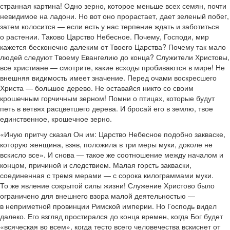
странная картина! Одно зерно, которое меньше всех семян, почти
невидимое на ладони. Но вот оно прорастает, дает зеленый побег,
затем колосится — если есть у нас терпение ждать и заботиться
о растении. Таково Царство Небесное. Почему, Господи, мир
кажется бесконечно далеким от Твоего Царства? Почему так мало
людей следуют Твоему Евангелию до конца? Служители Христовы,
все христиане — смотрите, какие всходы пробиваются в мире! Не
внешняя видимость имеет значение. Перед очами воскресшего
Христа — большое дерево. Не оставайся никто со своим
крошечным горчичным зерном! Помни о птицах, которые будут
петь в ветвях расцветшего дерева. И бросай его в землю, твое
единственное, крошечное зерно.
«Иную притчу сказал Он им: Царство Небесное подобно закваске,
которую женщина, взяв, положила в три меры муки, доколе не
вскисло все». И снова — такое же соотношение между началом и
концом, причиной и следствием. Малая горсть закваски,
соединенная с тремя мерами — с сорока килограммами муки.
То же явление сокрытой силы жизни! Служение Христово было
ограничено для внешнего взора малой деятельностью —
в неприметной провинции Римской империи. Но Господь видел
далеко. Его взгляд простирался до конца времен, когда Бог будет
«всяческая во всем», когда тесто всего человечества вскиснет от