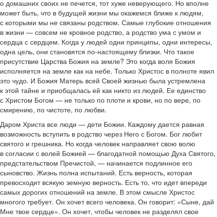
о домашних своих не печется, тот хуже неверующего. Но вполне
может быть, что в будущей жизни мы окажемся ближе к людям,
с которыми мы не связаны родством. Самые глубокие отношения
в жизни — совсем не кровное родство, а родство ума с умом и
сердца с сердцем. Когда у людей одни принципы, одни интересы,
одна цель, они становятся по-настоящему близки. Что такое
присутствие Царства Божия на земле? Это когда воля Божия
исполняется на земле как на небе. Только Христос в полноте явил
это чудо. И Божия Матерь всей Своей жизнью была устремлена
к этой тайне и приобщалась ей как никто из людей. Ее единство
с Христом Богом — не только по плоти и крови, но по вере, по
смирению, по чистоте, по любви.
Даром Христа все люди — дети Божии. Каждому дается равная
возможность вступить в родство через Него с Богом. Бог любит
святого и грешника. Но когда человек направляет свою волю
в согласии с волей Божией — благодатной помощью Духа Святого,
предстательством Пречистой, — начинается подлинное его
сыновство. Жизнь полна испытаний. Есть верность, которая
превосходит всякую земную верность. Есть то, что идет впереди
самых дорогих отношений на земле. В этом смысле Христос
многого требует. Он хочет всего человека. Он говорит: «Сыне, дай
Мне твое сердце». Он хочет, чтобы человек не разделял свое