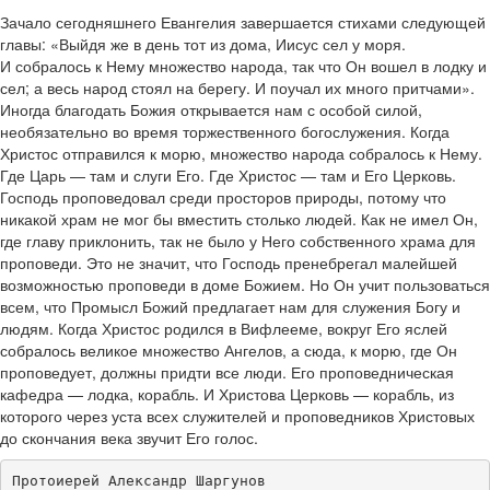
Зачало сегодняшнего Евангелия завершается стихами следующей
главы: «Выйдя же в день тот из дома, Иисус сел у моря.
И собралось к Нему множество народа, так что Он вошел в лодку и
сел; а весь народ стоял на берегу. И поучал их много притчами».
Иногда благодать Божия открывается нам с особой силой,
необязательно во время торжественного богослужения. Когда
Христос отправился к морю, множество народа собралось к Нему.
Где Царь — там и слуги Его. Где Христос — там и Его Церковь.
Господь проповедовал среди просторов природы, потому что
никакой храм не мог бы вместить столько людей. Как не имел Он,
где главу приклонить, так не было у Него собственного храма для
проповеди. Это не значит, что Господь пренебрегал малейшей
возможностью проповеди в доме Божием. Но Он учит пользоваться
всем, что Промысл Божий предлагает нам для служения Богу и
людям. Когда Христос родился в Вифлееме, вокруг Его яслей
собралось великое множество Ангелов, а сюда, к морю, где Он
проповедует, должны придти все люди. Его проповедническая
кафедра — лодка, корабль. И Христова Церковь — корабль, из
которого через уста всех служителей и проповедников Христовых
до скончания века звучит Его голос.
Протоиерей Александр Шаргунов