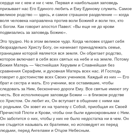
сердце ни с кем и ни с чем. Первая и наибольшая заповедь
призывает нас Его Единого любить и Ему Единому служить. Самое
великое родство — здесь, и самое страшное разделение — когда
воля человека направлена против воли Божией и воли тех, кто
с Богом. Как говорит апостол Павел: «Вы еще не до крови
подвизались за заповедь Божию».
Это трудно. Но в этом великое чудо. Когда человек отдает себя
безраздельно Христу Богу, он начинает принадлежать семье,
границами которой является вся земля. Он обретает родство,
которое включает в себя всех святых на небе и на земле. Потому
Божия Матерь — Честнейшая Херувим и Славнейшая без
сравнения Серафим, и духовная Матерь всех нас. И Господь
говорит о достоинстве всех Своих учеников. Каждый из них — Его
брат и сестра и мать. Его ученики, все оставившие, чтобы
следовать за Ним, бесконечно дороги Ему. Все святые имеют эту
честь. Все исполняющие заповеди Божии — в близком родстве
со Христом. Он любит их, Он вступает в общение с ними как
с родными. Он зовет их на трапезу с Собой, приобщая их Своей
Пречистой Плоти и Крови, чтобы они были единокровными с Ним.
Он заботится о них, чтобы у них не было недостатка ни в чем. Он
не стыдится называть их братиями, но исповедует их перед
людьми, перед Ангелами и Отцом Небесным.