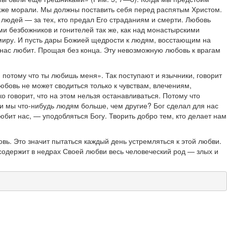
даже морали. Мы должны поставить себя перед распятым Христом.
 людей — за тех, кто предал Его страданиям и смерти. Любовь
ями безбожников и гонителей так же, как над монастырскими
у миру. И пусть дары Божией щедрости к людям, восстающим на
ог нас любит. Прощая без конца. Эту невозможную любовь к врагам
 потому что ты любишь меня». Так поступают и язычники, говорит
бовь не может сводиться только к чувствам, влечениям,
о говорит, что на этом нельзя останавливаться. Потому что
ли мы что-нибудь людям больше, чем другие? Бог сделал для нас
бит нас, — уподобляться Богу. Творить добро тем, кто делает нам
вь. Это значит пытаться каждый день устремляться к этой любви.
содержит в недрах Своей любви весь человеческий род — злых и