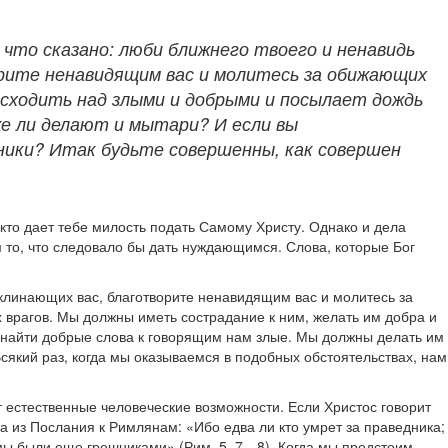
 что сказано: люби ближнего твоего и ненавидь
орите ненавидящим вас и молитесь за обижающих
осходить над злыми и добрыми и посылает дождь
же ли делают и мытари? И если вы
ники? Итак будьте совершенны, как совершен
 кто дает тебе милость подать Самому Христу. Однако и дела
то, что следовало бы дать нуждающимся. Слова, которые Бог
роклинающих вас, благотворите ненавидящим вас и молитесь за
 врагов. Мы должны иметь сострадание к ним, желать им добра и
м найти добрые слова к говорящим нам злые. Мы должны делать им
сякий раз, когда мы оказываемся в подобных обстоятельствах, нам
ит естественные человеческие возможности. Если Христос говорит
а из Послания к Римлянам: «Ибо едва ли кто умрет за праведника;
а мы были еще грешниками» (Рим. 5, 7—8). Когда мы предстоим