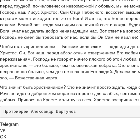
перед трудной, по-человечески невозможной любовью, мы не може
Господь наш Иисус Христос, Сын Отца Небесного, восхотел высшего
к врагам может исходить только от Бога! И это то, что Бог не пер
садами. Всякий раз, когда мы видим солнечный свет и дождь, буд
Бога, учат нас делать добро ненавидящим нас. Вот ответ на вопрос
Господь не смел бы требовать от нас, если бы Он Сам не явил ее: «
Чтобы стать христианином — Божиим человеком — надо идти до той
Христос. Он, Бог наш, перед абсолютным отвержением Его любви 
переживаниям. Господь не говорит ничего плохого об этой любви, в
христианство — это больше, чем человеческая доброта. Это очень
несравненно больше, чем для не знающих Его людей. Делаем ли мы
зло, — Божественная черта.
Что значит быть христианином? Это не значит просто ждать, когда
Речь не идет о добреньком морализаторстве для слабых, сентиме
добрых. Принося на Кресте молитву за всех, Христос воспринял от 
Протоиерей Александр Шаргунов
Telegram
VK
OK