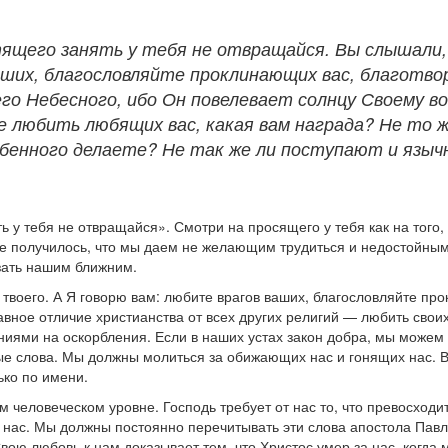
тящего занять у тебя не отвращайся. Вы слышали,
ваших, благословляйте проклинающих вас, благотв
его Небесного, ибо Он повелевает солнцу Своему в
те любить любящих вас, какая вам награда? Не то 
бенного делаете? Не так же ли поступают и языч
ь у тебя не отвращайся». Смотри на просящего у тебя как на того,
 получилось, что мы даем не желающим трудиться и недостойным 
азать нашим ближним.
а твоего. А Я говорю вам: любите врагов ваших, благословляйте п
вное отличие христианства от всех других религий — любить своих
ениями на оскорбления. Если в наших устах закон добра, мы може
ые слова. Мы должны молиться за обижающих нас и гонящих нас. В
ько по имени.
м человеческом уровне. Господь требует от нас то, что превосход
л нас. Мы должны постоянно перечитывать эти слова апостола Павл
 Свою любовь к нам доказывает тем, что Христос умер за нас, когд