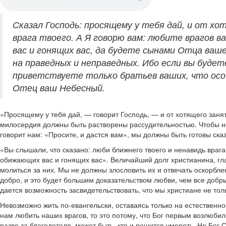
Сказал Господь: просящему у тебя дай, и от хо
врага твоего. А Я говорю вам: любите врагов 
вас и гонящих вас, да будете сынами Отца ваш
на праведных и неправедных. Ибо если вы буде
приветствуете только братьев ваших, что осо
Отец ваш Небесный.
«Просящему у тебя дай, — говорит Господь, — и от хотящего занят
милосердия должны быть растворены рассудительностью. Чтобы не
говорит нам: «Просите, и дастся вам», мы должны быть готовы ск
«Вы слышали, что сказано: люби ближнего твоего и ненавидь враг
обижающих вас и гонящих вас». Величайший долг христианина, гла
молиться за них. Мы не должны злословить их и отвечать оскорбл
добро, и это будет большим доказательством любви, чем все добр
дается возможность засвидетельствовать, что мы христиане не тол
Невозможно жить по-евангельски, оставаясь только на естественно
нам любить наших врагов, то это потому, что Бог первым возлюби
разве за благодетеля, может быть, кто и решится умереть. Но Бог