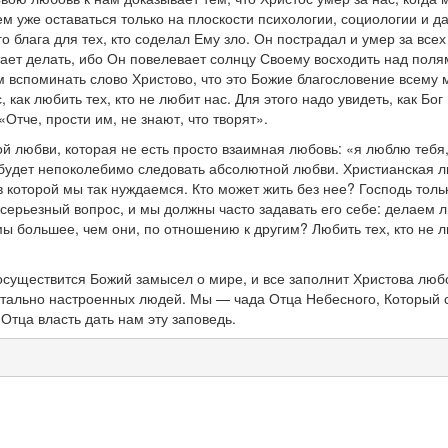
м уже оставаться только на плоскости психологии, социологии и 
 блага для тех, кто соделал Ему зло. Он пострадал и умер за всех
естает делать, ибо Он повелевает солнцу Своему восходить над пол
ем вспоминать слово Христово, что это Божие благословение всем
, как любить тех, кто не любит нас. Для этого надо увидеть, как Б
Отче, прости им, не знают, что творят».
 любви, которая не есть просто взаимная любовь: «я люблю тебя,
будет непоколебимо следовать абсолютной любви. Христианская лю
 которой мы так нуждаемся. Кто может жить без нее? Господь тольк
 серьезный вопрос, и мы должны часто задавать его себе: делаем 
 большее, чем они, по отношению к другим? Любить тех, кто не лю
 осуществится Божий замысел о мире, и все заполнит Христова любо
нтально настроенных людей. Мы — чада Отца Небесного, Который 
Отца власть дать нам эту заповедь.