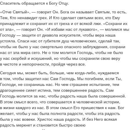
Спаситель обращается к Богу Отцу.
«Отче Святый», — говорит Он. Бога он называет Святым, то есть,
Тем, Кто ненавидит грех. И Кто сделает святыми всех, кто Ему
принадлежит и сохранит их от греха и от всякой лжи. «Сохрани их
от зла», — говорит Он. «И избави нас от лукавого», — молимся мы
Господу — защити от диавола искусителя, чтобы вера наша
устояла. Спаси нас от губителя душ человеческих, сделай так,
чтобы не было у нас смертельно опасного заблуждения, сохрани
нас от зла мира сего. Не о том молится Господь, чтобы не было
у нас скорбей и искушений, но чтобы мы сохранили свою веру
в чистоте и непорочности, пройдя через все.
Сегодня мы, может быть, больше, чем когда-либо, нуждаемся
в том, чтобы защитил нас Сам Господь. Мы погибнем, если Ты,
Господи, не сохранишь нас. Но чем страшнее испытание, тем
драгоценнее сияет истина, тем совершеннее радость. Сам
Господь молится за нас, чтобы радость наша была совершенной.
В этом смысл всего, что совершается в человеческой истории,
в жизни каждого из нас. В этом смысл Его пришествия к нам. Бог
желает, чтобы у нас была полнота радости, чтобы эта радость
была у нас вовеки. Христос наша радость. И без Него всякая
радость меркнет и становится быстро своею