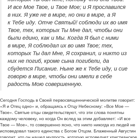
И все Мое Твое, и Твое Мое; и Я прославился
в них. Я уже не в мире, но они в мире, а Я
к Тебе иду. Отче Святый! соблюди их во имя
Твое, тех, которых Ты Мне дал, чтобы они
были едино, как и Мы. Когда Я был с ними
в мире, Я соблюдал их во имя Твое; тех,
которых Ты дал Мне, Я сохранил, и никто из
них не погиб, кроме сына погибели, да
сбудется Писание. Ныне же к Тебе иду, и сие
говорю в мире, чтобы они имели в себе
радость Мою совершенную.
Сегодня Господь в Своей первосвященнической молитве говорит:
«Я и Отец одно» и, обращаясь к Отцу Небесному: «Все Мое —
Твое». Святые отцы свидетельствуют, что эти слова понятны
каждому человеку, но когда Он вслед за этим добавляет: «И все
Твое — Мое», то совершенно ясно, что никто никогда из людей не
исповедовал такого единства с Богом Отцом. Блаженный Августин
говорит, что он нашел мудрость, которую исповедует христианское