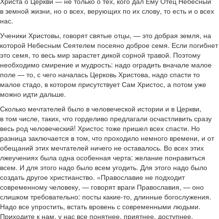
Христа о Церкви — не только о тех, кого дал Ему Отец Небесный
в земной жизни, но о всех, верующих по их слову, то есть и о всех
нас.
Ученики Христовы, говорят святые отцы, — это добрая земля, на
которой Небесным Сеятелем посеяно доброе семя. Если погибнет
это семя, то весь мир зарастет дикой сорной травой. Поэтому
необходимо смирение и мудрость: надо оградить вначале малое
поле — то, с чего началась Церковь Христова, надо спасти то
малое стадо, в котором присутствует Сам Христос, а потом уже
можно идти дальше.
Сколько мечтателей было в человеческой истории и в Церкви,
в том числе, таких, что горделиво предлагали осчастливить сразу
весь род человеческий! Христос тоже пришел всех спасти. Но
разница заключается в том, что проходило немного времени, и от
обещаний этих мечтателей ничего не оставалось. Во всех этих
лжеучениях была одна особенная черта: желание понравиться
всем. И для этого надо было всем угодить. Для этого надо было
создать другое христианство. «Православие не подходит
современному человеку, — говорят враги Православия, — оно
слишком требовательно: посты какие-то, длинные богослужения.
Надо все упростить, встать вровень с современными людьми.
Приходите к нам, у нас все понятнее, приятнее, доступнее.