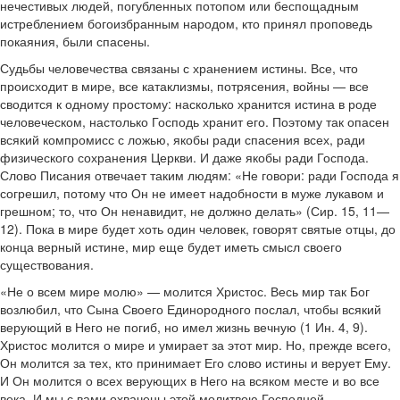
нечестивых людей, погубленных потопом или беспощадным
истреблением богоизбранным народом, кто принял проповедь
покаяния, были спасены.
Судьбы человечества связаны с хранением истины. Все, что
происходит в мире, все катаклизмы, потрясения, войны — все
сводится к одному простому: насколько хранится истина в роде
человеческом, настолько Господь хранит его. Поэтому так опасен
всякий компромисс с ложью, якобы ради спасения всех, ради
физического сохранения Церкви. И даже якобы ради Господа.
Слово Писания отвечает таким людям: «Не говори: ради Господа я
согрешил, потому что Он не имеет надобности в муже лукавом и
грешном; то, что Он ненавидит, не должно делать» (Сир. 15, 11—
12). Пока в мире будет хоть один человек, говорят святые отцы, до
конца верный истине, мир еще будет иметь смысл своего
существования.
«Не о всем мире молю» — молится Христос. Весь мир так Бог
возлюбил, что Сына Своего Единородного послал, чтобы всякий
верующий в Него не погиб, но имел жизнь вечную (1 Ин. 4, 9).
Христос молится о мире и умирает за этот мир. Но, прежде всего,
Он молится за тех, кто принимает Его слово истины и верует Ему.
И Он молится о всех верующих в Него на всяком месте и во все
века. И мы с вами охвачены этой молитвою Господней.