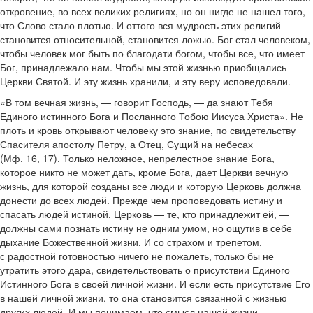
откровение, во всех великих религиях, но он нигде не нашел того,
что Слово стало плотью. И оттого вся мудрость этих религий
становится относительной, становится ложью. Бог стал человеком,
чтобы человек мог быть по благодати богом, чтобы все, что имеет
Бог, принадлежало нам. Чтобы мы этой жизнью приобщались
Церкви Святой. И эту жизнь хранили, и эту веру исповедовали.
«В том вечная жизнь, — говорит Господь, — да знают Тебя
Единого истинного Бога и Посланного Тобою Иисуса Христа». Не
плоть и кровь открывают человеку это знание, по свидетельству
Спасителя апостолу Петру, а Отец, Сущий на небесах
(Мф. 16, 17). Только неложное, непр
е
лестное знание Бога,
которое никто не может дать, кроме Бога, дает Церкви вечную
жизнь, для которой созданы все люди и которую Церковь должна
донести до всех людей. Прежде чем проповедовать истину и
спасать людей истиной, Церковь — те, кто принадлежит ей, —
должны сами познать истину не одним умом, но ощутив в себе
дыхание Божественной жизни. И со страхом и трепетом,
с радостной готовностью ничего не пожалеть, только бы не
утратить этого дара, свидетельствовать о присутствии Единого
Истинного Бога в своей личной жизни. И если есть присутствие Его
в нашей личной жизни, то она становится связанной с жизнью
других людей. И мы понимаем, что смысл нашей жизни,