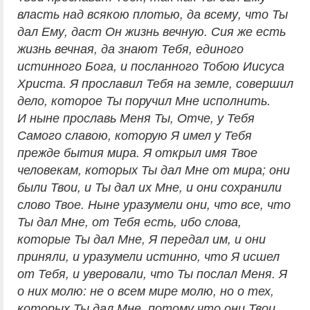
власть над всякою плотью, да всему, что Ты
дал Ему, даст Он жизнь вечную. Сия же есть
жизнь вечная, да знают Тебя, единого
истинного Бога, и посланного Тобою Иисуса
Христа. Я прославил Тебя на земле, совершил
дело, которое Ты поручил Мне исполнить.
И ныне прославь Меня Ты, Отче, у Тебя
Самого славою, которую Я имел у Тебя
прежде бытия мира. Я открыл имя Твое
человекам, которых Ты дал Мне от мира; они
были Твои, и Ты дал их Мне, и они сохранили
слово Твое. Ныне уразумели они, что все, что
Ты дал Мне, от Тебя есть, ибо слова,
которые Ты дал Мне, Я передал им, и они
приняли, и уразумели истинно, что Я исшел
от Тебя, и уверовали, что Ты послал Меня. Я
о них молю: не о всем мире молю, но о тех,
которых Ты дал Мне, потому что они Твои.