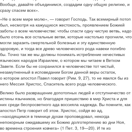
Вообще, давайте объединимся, создадим одну общую религию, и
сразу спасем всех».
«Не о всем мире молю», — говорит Господь. Так всемирный потоп
был, несмотря на кажущуюся жестокость, проявлением Божией
заботы о всем человечестве: чтобы спасти одну чистую ветвь, надо
было отсечь все остальные ветви, которые настолько прогнили, что
могли заразить смертельной болезнью и эту единственную
здоровую, и тогда все древо человеческого рода навеки погибло
бы. Точно так же мы должны понимать истребление нечестивых
языческих народов Израилем, о котором мы читаем в Ветхом
Завете. Если бы не сохранился в человечестве тот чистый,
незамутненный в исповедании Богом данной веры остаток,
о котором апостол Павел говорит (Рим. 9, 27), то не явился бы из
него Мессия Христос, Спаситель всего рода человеческого.
Велико было развращение допотопных людей и отступничество от
истины язычников, но благодаря пришествию в мир Христа и для
них среди беспросветного ада воссияла надежда. Вы помните, как
апостол Петр говорит об этом. Христос, сойдя во ад,
«находящимся в темнице духам проповедовал, некогда
непокорным ожидавшему их Божию долготерпению во дни Ноя,
во времена строения ковчега» (1 Пет. 3, 19—20). И те из