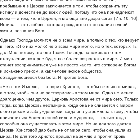
пребывания в Церкви заключается в том, чтобы сохранить эту
истину и донести ее до всех людей, потому что она принадлежит
всем — и тем, кто в Церкви, и кто еще «не двора сего» (Ин. 10, 16).
Истина — это любовь, которая рождается от познания вечной
жизни, познания Бога.
Однако Господь молится не о всем мире, а только о тех, кто верует
в Него. «Я о них молю: не о всем мире молю, но о тех, которых Ты
дал Мне, потому что они Твои». Господь напоминает о том
отступлении, которое будет все более возрастать в мире. И мир
станет восприниматься уже не просто как то, что сотворено Богом
и искажено грехом, а как человеческое общество,
объединяющееся без Бога. И против Бога.
«Не о том Я молю, — говорит Христос, — чтобы взял их от мира»,
а о том, чтобы они не растворились в этом мире. Одно не менее
драгоценно, чем другое. Церковь Христова не от мира сего. Только
тогда, когда Церковь неотмирна, когда она не сливается с миром,
с его грехом и заблуждениями, когда она устремлена к тому, чтобы
причаститься Божественной силе и мудрости, — только тогда
способна она существовать в этом мире. Но не для того дается
Церкви Христовой дар быть не от мира сего, чтобы она ушла из
мира. Не для того Христос пришел на землю и пролил Кровь,