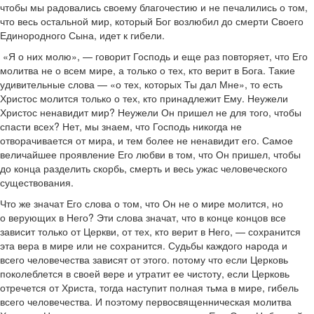
чтобы мы радовались своему благочестию и не печалились о том,
что весь остальной мир, который Бог возлюбил до смерти Своего
Единородного Сына, идет к гибели.
«Я о них молю», — говорит Господь и еще раз повторяет, что Его
молитва не о всем мире, а только о тех, кто верит в Бога. Такие
удивительные слова — «о тех, которых Ты дал Мне», то есть
Христос молится только о тех, кто принадлежит Ему. Неужели
Христос ненавидит мир? Неужели Он пришел не для того, чтобы
спасти всех? Нет, мы знаем, что Господь никогда не
отворачивается от мира, и тем более не ненавидит его. Самое
величайшее проявление Его любви в том, что Он пришел, чтобы
до конца разделить скорбь, смерть и весь ужас человеческого
существования.
Что же значат Его слова о том, что Он не о мире молится, но
о верующих в Него? Эти слова значат, что в конце концов все
зависит только от Церкви, от тех, кто верит в Него, — сохранится
эта вера в мире или не сохранится. Судьбы каждого народа и
всего человечества зависят от этого. потому что если Церковь
поколеблется в своей вере и утратит ее чистоту, если Церковь
отречется от Христа, тогда наступит полная тьма в мире, гибель
всего человечества. И поэтому первосвященническая молитва