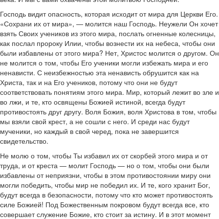
Господь видит опасность, которая исходит от мира для Церкви Его.
«Сохрани их от мира», — молится наш Господь. Неужели Он хочет
взять Своих учеников из этого мира, послать огненные колесницы,
как послал пророку Илии, чтобы вознести их на небеса, чтобы они
были избавлены от этого мира? Нет, Христос молится о другом. Он
не молится о том, чтобы Его ученики могли избежать мира и его
ненависти. С неизбежностью эта ненависть обрушится как на
Христа, так и на Его учеников, потому что они не будут
соответствовать понятиям этого мира. Мир, который лежит во зле и
во лжи, и те, кто освящены Божией истиной, всегда будут
противостоять друг другу. Воля Божия, воля Христова в том, чтобы
мы взяли свой крест, а не сошли с него. И среди нас будут
мученики, но каждый в свой черед, пока не завершится
свидетельство.
Не молю о том, чтобы Ты избавил их от скорбей этого мира и от
труда, и от креста — молит Господь — но о том, чтобы они были
избавлены от неприязни, чтобы в этом противостоянии миру они
могли победить, чтобы мир не победил их. И те, кого хранит Бог,
будут всегда в безопасности, потому что кто может противостоять
силе Божией! Под Божественным покровом будут всегда все, кто
совершает служение Божие, кто стоит за истину. И в этот момент