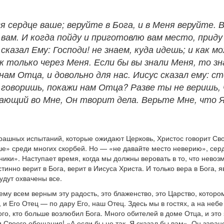
я сердце ваше; веруйте в Бога, и в Меня веруйте. 
вам. И когда пойду и приготовлю вам место, приду 
 сказал Ему: Господи! не знаем, куда идешь; и как 
ак только через Меня. Если бы вы знали Меня, то з
 нам Отца, и довольно для нас. Иисус сказал ему: с
говоришь, покажи нам Отца? Разве ты не веришь,
ающий во Мне, Он творит дела. Верьте Мне, что Я
ашных испытаний, которые ожидают Церковь, Христос говорит Свои
ше» среди многих скорбей. Но — «не давайте место неверию», серд
ики». Наступает время, когда мы должны веровать в то, что невоз
тинно верит в Бога, верит в Иисуса Христа. И только вера в Бога, 
удут охвачены все.
шему всем верным эту радость, это блаженство, это Царство, котор
, и Его Отец — по дару Его, наш Отец. Здесь мы в гостях, а на не
о, кто больше возлюбил Бога. Много обителей в доме Отца, и это з
 Своего обещания! «А если бы не так, Я сказал бы вам». Он заране