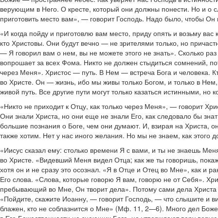
верующим в Него. О кресте, который они должны понести. Но и о с
приготовить место вам», — говорит Господь. Надо было, чтобы Он 
«И когда пойду и приготовлю вам место, приду опять и возьму вас 
кто Христовы. Они будут вечно — не зрителями только, но причастн
— Я говорил вам о нем, вы не можете этого не знать». Сколько раз
вопрошает за всех Фома. Никто не должен стыдиться сомнений, пото
через Меня». Христос — путь. В Нем — встреча Бога и человека. Кт
во Христе. Он — жизнь, ибо мы живы только Богом, и только в Нем
живой путь. Все другие пути могут только казаться истинными, но 
«Никто не приходит к Отцу, как только через Меня», — говорит Хри
Они знали Христа, но они еще не знали Его, как следовало бы зна
большие познания о Боге, чем они думают. И, взирая на Христа, о
также хотим. Нет у нас иного желания. Но мы не знаем, как этого д
«Иисус сказал ему: столько времени Я с вами, и ты не знаешь Мен
во Христе. «Видевший Меня видел Отца; как же ты говоришь, покаж
хотя он и не сразу это осознал. «Я в Отце и Отец во Мне», как и
Его слова. «Слова, которые говорю Я вам, говорю не от Себя». Хр
пребывающий во Мне, Он творит дела». Потому сами дела Христа с
«Пойдите, скажите Иоанну, — говорит Господь, — что слышите и в
блажен, кто не соблазнится о Мне» (Мф. 11, 2—6). Много дел Бож
в Его Божественности не знающих Бога, но утверждают веру верую