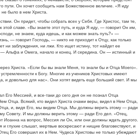
го пути. Он хочет сообщить нам Божественное величие. «Я иду
 не было в нем Христа.
твии. Он придет, чтобы собрать всех у Себя. Где Христос, там те,
этой славе. «Вы знаете этот путь, и куда Я иду, — говорит Он им,
Господи, не знаем, куда идешь, и как можем знать путь?» —
знь, — говорит Господь, — никто не приходит к Отцу, как только
ет ни заблуждения, ни лжи. Кто ищет истину, тот найдет ее
Он — Альфа и Омега, начало и конец. И середина. Он — истинный и
 через Христа. «Если бы вы знали Меня, то знали бы и Отца Моего».
й устремленности к Богу. Многие из учеников Христовых имеют
а, и довольно для нас». Они хотят видеть еще больший свет. И мы
л Его Мессией, и все-таки до сего дня он не познал Отца
Нем Отца. Всякий, кто видел Христа очами веры, видел в Нем Отца,
 Отца, и, видя Его, мы видим Отца. Мы должны верить этому — ради
ому Совету. И мы должны верить этому — ради Его дел. «Отец,
т Иоанна на вопрос, Мессия ли Он, или они должны ждать другого.
 и глухие слышат, мертвые воскресают и нищие благовествуют, и
Отец Его совершил их в Нем. Чудеса Христовы не только убеждают