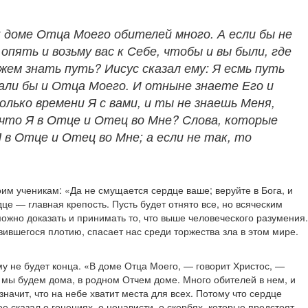
В доме Отца Моего обителей много. А если бы не
опять и возьму вас к Себе, чтобы и вы были, где
можем знать путь? Иисус сказал ему: Я есмь путь
нали бы и Отца Моего. И отныне знаете Его и
только времени Я с вами, и ты не знаешь Меня,
 что Я в Отце и Отец во Мне? Слова, которые
 в Отце и Отец во Мне; а если не так, то
м ученикам: «Да не смущается сердце ваше; веруйте в Бога, и
це — главная крепость. Пусть будет отнято все, но всяческим
можно доказать и принимать то, что выше человеческого разумения.
явившегося плотию, спасает нас среди торжества зла в этом мире.
ому не будет конца. «В доме Отца Моего, — говорит Христос, —
бе мы будем дома, в родном Отчем доме. Много обителей в нем, и
начит, что на небе хватит места для всех. Потому что сердце
е сказал о гонениях, о ненависти, о скорбях, которые предстоят