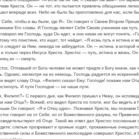
лаве Креста. Он — не тот, кто пытается привлечь обещанием легко
шел впереди всех. Небо не было бы приготовлено для нас, если бы
к Себе, чтобы и вы были, где Я». Он говорит о Своем Втором Пришес
иками Его славы. И Господь являет Себя Своим ученикам как путь к 
 говорил им Господь, куда Он идет, а они никак не могут понять. «
му что поистине, кто ищет, тот найдет. «Я есмь путь и истина и жи
о следует за Ним, никогда не заблудится. Он — истина, в которой н
, и только через Иисуса Христа. Христос — путь, истина и жизнь. 
конец их — смерть.
стос. Отпавший от Бога человек не может придти к Богу иначе, как
ть. Однако, несмотря на их немощь, Господь радуется их искренне
ни видят славу Отца. «Филипп сказал Ему: Господи! покажи нам Отц
остигнуть. И пути Господни — не наши пути.
я, Филипп?» С первого дня, как Филипп пришел к Нему, он исповеда
и нам Отца?» Всякий, кто видел Христа по плоти, мог бы видеть в 
 раньше Он говорил: «Я и Отец одно». Познавая Христа, мы познаем
истос говорит не от Себя, но от Божественного разума, по Превечн
видетельствуют об Отце. Такой же ответ дал Христос посланным о
идите: слепые прозревают и хромые ходят, прокаженные очищаются
ественной силы и Божественного милосердия совершил Христос, и 
щих в Него.