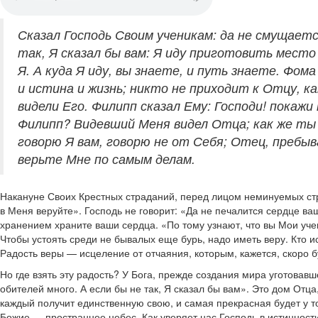
Сказал Господь Своим ученикам: да не смущаетс
так, Я сказал бы вам: Я иду приготовить место 
Я. А куда Я иду, вы знаете, и путь знаете. Фома
и истина и жизнь; никто не приходит к Отцу, к
видели Его. Филипп сказал Ему: Господи! покажи
Филипп? Видевший Меня видел Отца; как же ты 
говорю Я вам, говорю не от Себя; Отец, пребыв
верьте Мне по самым делам.
Накануне Своих Крестных страданий, перед лицом неминуемых стр
в Меня веруйте». Господь не говорит: «Да не печалится сердце ва
хранением храните ваши сердца. «По тому узнают, что вы Мои учен
Чтобы устоять среди не бывалых еще бурь, надо иметь веру. Кто ис
Радость веры — исцеление от отчаяния, которым, кажется, скоро б
Но где взять эту радость? У Бога, прежде создания мира уготовав
обителей много. А если бы не так, Я сказал бы вам». Это дом Отца
каждый получит единственную свою, и самая прекрасная будет у тог
Божие — пространнее небес. Как уверяет нас Господь в истинности