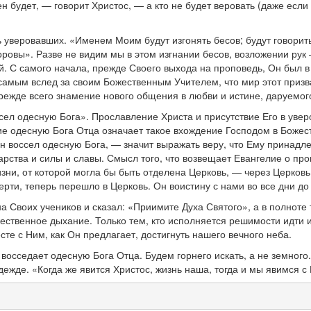
ен будет, — говорит Христос, — а кто не будет веровать (даже если
ь уверовавших. «Именем Моим будут изгонять бесов; будут говорит
доровы». Разве не видим мы в этом изгнании бесов, возложении ру
. С самого начала, прежде Своего выхода на проповедь, Он был 
 самым вслед за своим Божественным Учителем, что мир этот приз
прежде всего знамение нового общения в любви и истине, даруемо
сел одесную Бога». Прославление Христа и присутствие Его в уверо
ие одесную Бога Отца означает такое вхождение Господом в Божес
Он воссел одесную Бога, — значит выражать веру, что Ему принадл
Царства и силы и славы. Смысл того, что возвещает Евангелие о п
ни, от которой могла бы быть отделена Церковь, — через Церковь 
ерти, теперь перешло в Церковь. Он воистину с нами во все дни до
 на Своих учеников и сказал: «Приимите Духа Святого», а в полно
ожественное дыхание. Только тем, кто исполняется решимости идти 
те с Ним, как Он предлагает, достигнуть нашего вечного неба.
 восседает одесную Бога Отца. Будем горнего искать, а не земного
жде. «Когда же явится Христос, жизнь наша, тогда и мы явимся с Н