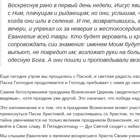
Воскреснув рано в первый день недели, Иисус я
с Ним, плачущим и рыдающим; но они, услышав, ч
когда они шли в селение. И те, возвратившись, 
вечери, и упрекал их за неверие и жестокосерди
Евангелие всей твари. Кто будет веровать и к
сопровождать сии знамения: именем Моим будут
выпьют, не повредит им; возложат руки на больн
одесную Бога. А они пошли и проповедывали вез
Еще сегодня утром мы прощались с Пасхой, и светлая радость пас
Пасха Господня продолжается и Господь пребывает с нами до скон
Самим богослужением праздника Вознесения Церковь свидетельств
видевше», хотя праздник уже другой. Это означает, что победа над
Это напоминание и о том, что в празднике Вознесения может участ
прикоснуться Пасхе Христовой, не сораспявшись со Христом, то 
тайна увенчивается не только великим праздником Вознесения, но 
войти в Свою славу. В Пятидесятницу — Дух Святой сходит с небес
Мы слышим Евангелие о явлении воскресшего Христа Своим учени