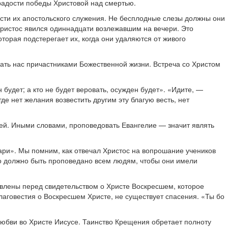
 радости победы Христовой над смертью.
ности их апостольского служения. Не бесплодные слезы должны они
Христос явился одиннадцати возлежавшим на вечери. Это
оторая подстерегает их, когда они удаляются от живого
ать нас причастниками Божественной жизни. Встреча со Христом
будет; а кто не будет веровать, осужден будет». «Идите, —
де нет желания возвестить другим эту благую весть, нет
ей. Иными словами, проповедовать Евангелие — значит являть
ари». Мы помним, как отвечал Христос на вопрошание учеников
но должно быть проповедано всем людям, чтобы они имели
авлены перед свидетельством о Христе Воскресшем, которое
благовестия о Воскресшем Христе, не существует спасения. «Ты бо
любви во Христе Иисусе. Таинство Крещения обретает полноту