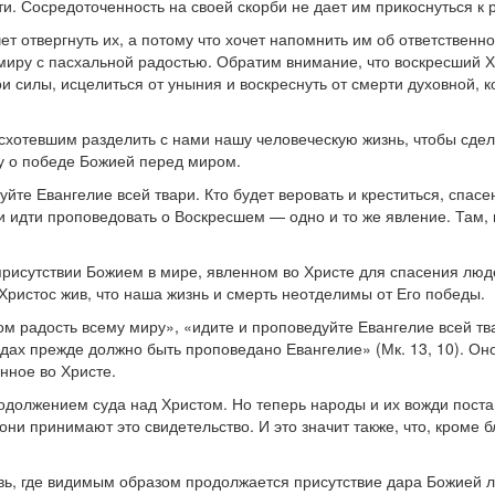
ти. Сосредоточенность на своей скорби не дает им прикоснуться к
чет отвергнуть их, а потому что хочет напомнить им об ответствен
миру с пасхальной радостью. Обратим внимание, что воскресший 
ои силы, исцелиться от уныния и воскреснуть от смерти духовной, к
схотевшим разделить с нами нашу человеческую жизнь, чтобы сдел
ву о победе Божией перед миром.
е Евангелие всей твари. Кто будет веровать и креститься, спасен 
 и идти проповедовать о Воскресшем — одно и то же явление. Там, г
рисутствии Божием в мире, явленном во Христе для спасения люд
Христос жив, что наша жизнь и смерть неотделимы от Его победы.
м радость всему миру», «идите и проповедуйте Евангелие всей тв
дах прежде должно быть проповедано Евангелие» (Мк. 13, 10). О
нное во Христе.
родолжением суда над Христом. Но теперь народы и их вожди пост
они принимают это свидетельство. И это значит также, что, кроме 
овь, где видимым образом продолжается присутствие дара Божией 