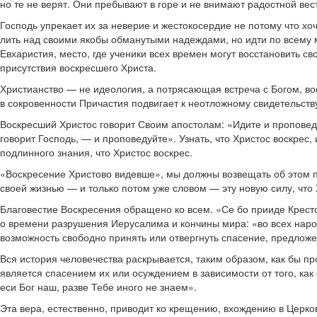
но те не верят. Они пребывают в горе и не внимают радостной вес
Господь упрекает их за неверие и жестокосердие не потому что хо
лить над своими якобы обманутыми надеждами, но идти по всему 
Евхаристия, место, где ученики всех времен могут восстановить св
присутствия воскресшего Христа.
Христианство — не идеология, а потрясающая встреча с Богом, во
в сокровенности Причастия подвигает к неотложному свидетельст
Воскресший Христос говорит Своим апостолам: «Идите и проповедуйт
говорит Господь, — и проповедуйте». Узнать, что Христос воскрес,
подлинного знания, что Христос воскрес.
«Воскресение Христово видевше», мы должны возвещать об этом п
своей жизнью — и только потом уже словом — эту новую силу, что 
Благовестие Воскресения обращено ко всем. «Се бо прииде Кресто
о времени разрушения Иерусалима и кончины мира: «во всех наро
возможность свободно принять или отвергнуть спасение, предложе
Вся история человечества раскрывается, таким образом, как бы п
является спасением их или осуждением в зависимости от того, как 
еси Бог наш, разве Тебе иного не знаем».
Эта вера, естественно, приводит ко крещению, вхождению в Церк