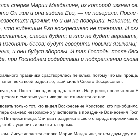
вился сперва Марии Магдалине, из которой изгнал с
то Он жив и она видела Его, — не поверили. После с
возвестили прочим; но и им не поверили. Наконец,
е, что видевшим Его воскресшего не поверили. И ск
реститься, спасен будет; а кто не будет веровать
 изгонять бесов; будут говорить новыми языками;
ых, и они будут здоровы. И так Господь, после бесе
де, при Господнем содействии и подкреплении сло
хального праздника срастворялась печалью, потому что мы прощал
чания века всей радостью, всей силой Своего Воскресения.
ует, что Пасха Господня продолжается. На утрени, после чтения 
 грехом и смертью уже никогда не отнимется от нас.
вовать только тот, кто видел Воскресение Христово, кто приобщил
теперь скажем: невозможно участвовать в празднике Вознесения Г
и Пятидесятницы. Эти два праздника в свою очередь перекликаются
, чтобы укрепить и освятить верных.
кам. Иисус является сперва Марии Магдалине, затем двум другим