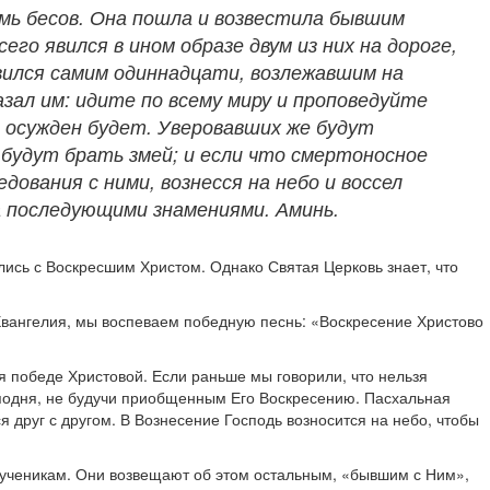
емь бесов. Она пошла и возвестила бывшим
его явился в ином образе двум из них на дороге,
 явился самим одиннадцати, возлежавшим на
азал им: идите по всему миру и проповедуйте
, осужден будет. Уверовавших же будут
 будут брать змей; и если что смертоносное
дования с ними, вознесся на небо и воссел
ва последующими знамениями. Аминь.
ись с Воскресшим Христом. Однако Святая Церковь знает, что
Евангелия, мы воспеваем победную песнь: «Воскресение Христово
ся победе Христовой. Если раньше мы говорили, что нельзя
осподня, не будучи приобщенным Его Воскресению. Пасхальная
 друг с другом. В Вознесение Господь возносится на небо, чтобы
 ученикам. Они возвещают об этом остальным, «бывшим с Ним»,