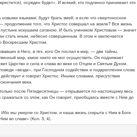
 крестится), осужден будет». И всякий, кто подлинно принимает это
ь новыми языками; будут брать змей; и если что смертоносное
к — продолжение того, что Христос совершал на земле? Вся жизнь
в пустыне искушаем сатаною. И быть учеником Христовым — значит
ван стать иным, небесно совершенным. В этом и заключается
го Воскресшим Христом.
вавших в Него, в тех, кого Он послал в мир, — две тайны,
твенный мир, какое никто не мог осуществить. Он поднимает
ежит Царство и сила и слава во веки со Отцем и Святым Духом.
роповеди «везде», при Господнем содействии и подкреплении слова
действует и говорит Христос. Иными словами, присутствие
 скончания века.
те только после Пятидесятницы — открывается по-настоящему весь
и сражаться со злом, как Он говорит, приобщаясь вместе с Ним до
. Ибо мы умерли со Христом, и наша жизнь сокрыта с Ним в Боге
им во славе» (Кол. 3, 4).