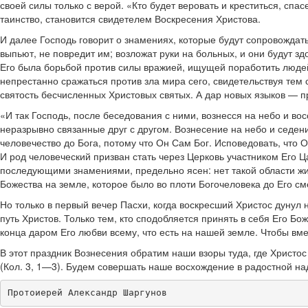
своей силы только с верой. «Кто будет веровать и креститься, спас
таинство, становится свидетелем Воскресения Христова.
И далее Господь говорит о знамениях, которые будут сопровождат
выпьют, не повредит им; возложат руки на больных, и они будут з
Его была борьбой против силы вражией, ищущей поработить людей
непрестанно сражаться против зла мира сего, свидетельствуя тем
святость бесчисленных Христовых святых. А дар новых языков — 
«И так Господь, после беседования с ними, вознесся на небо и вос
неразрывно связанные друг с другом. Вознесение на небо и седен
человечество до Бога, потому что Он Сам Бог. Исповедовать, что 
И род человеческий призван стать через Церковь участником Его 
последующими знамениями, предельно ясен: нет такой области жиз
Божества на земле, которое было во плоти Богочеловека до Его см
Но только в первый вечер Пасхи, когда воскресший Христос дунул
путь Христов. Только тем, кто сподобляется принять в себя Его Б
конца даром Его любви всему, что есть на нашей земле. Чтобы вмес
В этот праздник Вознесения обратим наши взоры туда, где Христос
(Кол. 3, 1—3). Будем совершать наше восхождение в радостной наде
Протоиерей Александр Шаргунов