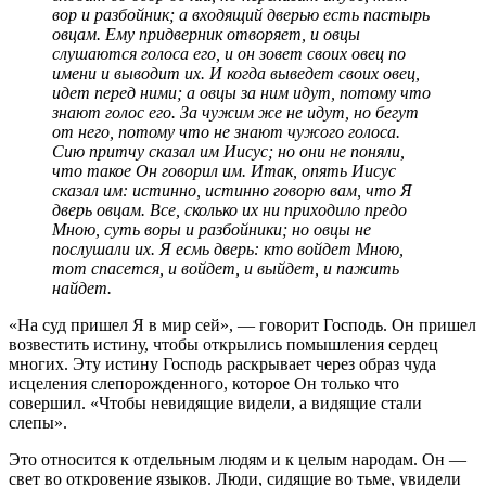
вор и разбойник; а входящий дверью есть пастырь
овцам. Ему придверник отворяет, и овцы
слушаются голоса его, и он зовет своих овец по
имени и выводит их. И когда выведет своих овец,
идет перед ними; а овцы за ним идут, потому что
знают голос его. За чужим же не идут, но бегут
от него, потому что не знают чужого голоса.
Сию притчу сказал им Иисус; но они не поняли,
что такое Он говорил им. Итак, опять Иисус
сказал им: истинно, истинно говорю вам, что Я
дверь овцам. Все, сколько их ни приходило предо
Мною, суть воры и разбойники; но овцы не
послушали их. Я есмь дверь: кто войдет Мною,
тот спасется, и войдет, и выйдет, и пажить
найдет.
«На суд пришел Я в мир сей», — говорит Господь. Он пришел
возвестить истину, чтобы открылись помышления сердец
многих. Эту истину Господь раскрывает через образ чуда
исцеления слепорожденного, которое Он только что
совершил. «Чтобы невидящие видели, а видящие стали
слепы».
Это относится к отдельным людям и к целым народам. Он —
свет во откровение языков. Люди, сидящие во тьме, увидели