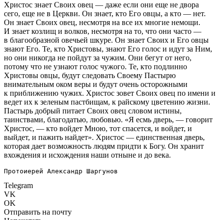
Христос знает Своих овец — даже если они еще не двора
сего, еще не в Церкви. Он знает, кто Его овцы, а кто — нет.
Он знает Своих овец, несмотря на все их многие немощи.
И знает козлищ и волков, несмотря на то, что они часто —
в благообразной овечьей шкуре. Он знает Своих и Его овцы
знают Его. Те, кто Христовы, знают Его голос и идут за Ним,
но они никогда не пойдут за чужим. Они бегут от него,
потому что не узнают голос чужого. Те, кто подлинно
Христовы овцы, будут следовать Своему Пастырю
внимательным оком веры и будут очень осторожными
к приближению чужих. Христос зовет Своих овец по имени и
ведет их к зеленым пастбищам, к райскому цветению жизни.
Пастырь добрый питает Своих овец словом истины,
таинствами, благодатью, любовью. «Я есмь дверь, — говорит
Христос, — кто войдет Мною, тот спасется, и войдет, и
выйдет, и пажить найдет». Христос — единственная дверь,
которая дает возможность людям придти к Богу. Он хранит
вхождения и исхождения наши отныне и до века.
Протоиерей Александр Шаргунов
Telegram
VK
OK
Отправить на почту