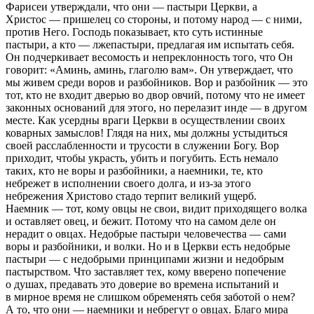
Фарисеи утверждали, что они — пастыри Церкви, а
Христос — пришелец со стороны, и потому народ — с ними,
против Него. Господь показывает, кто суть истинные
пастыри, а кто — лжепастыри, предлагая им испытать себя.
Он подчеркивает весомость и непреклонность того, что Он
говорит: «Аминь, аминь, глаголю вам». Он утверждает, что
мы живем среди воров и разбойников. Вор и разбойник — это
тот, кто не входит дверью во двор овчий, потому что не имеет
законных оснований для этого, но перелазит инде — в другом
месте. Как усердны враги Церкви в осуществлении своих
коварных замыслов! Глядя на них, мы должны устыдиться
своей расслабленности и трусости в служении Богу. Вор
приходит, чтобы украсть, убить и погубить. Есть немало
таких, кто не воры и разбойники, а наемники, те, кто
небрежет в исполнении своего долга, и из-за этого
небрежения Христово стадо терпит великий ущерб.
Наемник — тот, кому овцы не свои, видит приходящего волка
и оставляет овец, и бежит. Потому что на самом деле он
нерадит о овцах. Недобрые пастыри человечества — сами
воры и разбойники, и волки. Но и в Церкви есть недобрые
пастыри — с недобрыми принципами жизни и недобрым
пастырством. Что заставляет тех, кому вверено попечение
о душах, предавать это доверие во времена испытаний и
в мирное время не слишком обременять себя заботой о нем?
А то, что они — наемники и небрегут о овцах. Благо мира