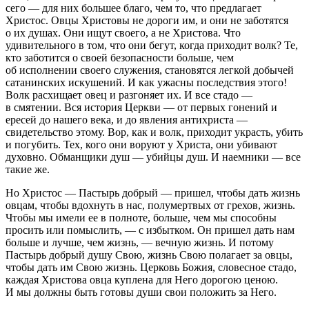
сего — для них большее благо, чем то, что предлагает
Христос. Овцы Христовы не дороги им, и они не заботятся
о их душах. Они ищут своего, а не Христова. Что
удивительного в том, что они бегут, когда приходит волк? Те,
кто заботится о своей безопасности больше, чем
об исполнении своего служения, становятся легкой добычей
сатанинских искушений. И как ужасны последствия этого!
Волк расхищает овец и разгоняет их. И все стадо —
в смятении. Вся история Церкви — от первых гонений и
ересей до нашего века, и до явления антихриста —
свидетельство этому. Вор, как и волк, приходит украсть, убить
и погубить. Тех, кого они воруют у Христа, они убивают
духовно. Обманщики душ — убийцы душ. И наемники — все
такие же.
Но Христос — Пастырь добрый — пришел, чтобы дать жизнь
овцам, чтобы вдохнуть в нас, полумертвых от грехов, жизнь.
Чтобы мы имели ее в полноте, больше, чем мы способны
просить или помыслить, — с избытком. Он пришел дать нам
больше и лучше, чем жизнь, — вечную жизнь. И потому
Пастырь добрый душу Свою, жизнь Свою полагает за овцы,
чтобы дать им Свою жизнь. Церковь Божия, словесное стадо,
каждая Христова овца куплена для Него дорогою ценою.
И мы должны быть готовы души свои положить за Него.