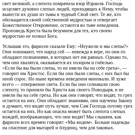
свет великий, а слепота помрачила взор Израиля. Господь
исцеляет духовно слепых людей, приходящих к Нему, чтобы
вывести их души из тьмы в чудный Свой свет. Те же, кто
обольщается своей собственной мудростью и отвергает
Божественное Откровение, остаются во тьме неведения.
Проповедь Креста была безумием для тех, кто своею
мудростью не познал Бога.
Услышав это, фарисеи сказали Ему: «Неужели и мы слепы?»
Они понимают, что народ сей — невежда в вере, но они-то
обладают познаниями, в которых нет им равных. Однако то,
чем они хвалятся, оказывается их позором и гибелью.
«Если бы вы были слепы, то не имели бы на себе греха», —
говорит им Христос. Если бы они были слепы, с них был бы
иной спрос. Но ныне времена неведения миновали. И хуже
всего — отвержение света. Если бы они сознавали свою
слепоту, то приняли бы Христа как своего Поводыря, и не
имели бы на себе греха. Но как они говорят, что видят, то грех
остается на них. Они обладают знаниями, они научены Закону
и думают, что видят путь лучше, чем Сам Господь потому грех
остается на них. Но как опасна может быть слепота слепых
вождей, воображающих, что они видят! Мы слышим, как
фарисеи всех времен говорят: «Мы видим». Больше надежды
на спасение для мытарей и блудниц, чем для таковых.