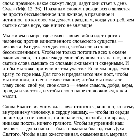
слово праздное, какое скажут люди, дадут они ответ в день
Суда» (Мф. 12, 36). Праздным словом прежде всего является
не просто бессмысленное или лживое, а правдивое и
истинное, но которое мы делаем праздным, когда употребляем
святые слова всуе, как ничего не значащие.
Мы живем в мире, где самая главная война идет против
человека; против единственного словесного существа —
человека. Все делается для того, чтобы слова стали
бессмысленными. Чтобы не только потопить всех в океане
лживых слов, которые ежедневно обрушиваются на нас, но и
святые слова смешать со словами лживыми и скверными. И
чтобы мы тоже приняли в этом участие. Если мы поддаемся
врагу, то горе нам. Для того и предлагается нам пост, чтобы
мы помнили, что есть самое главное; чтобы мы помазали
главу свою: свой ум, свое слово — елеем смысла, добра, веры,
правды и чистоты, и чтобы слово наше стало живым, как и
мысли.
Слова Евангелия «помажь главу» относятся, конечно, ко всему
внутреннему человеку, к сердцу нашему, — чтобы из сердца
не исходила ни зависть, ни ненависть, ни злоба, ни вражда,
никакая похоть, ничего грязного. Чтобы внутренний наш
человек — душа наша — была помазана благодатью Духа
Святого. Чтобы наша ожесточенная, окаменевшая, мертвая