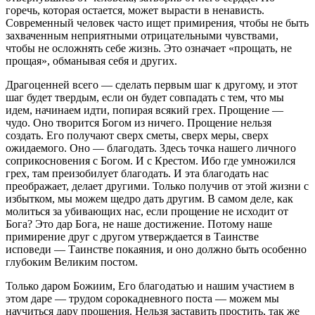
горечь, которая остается, может вырасти в ненависть.
Современный человек часто ищет примирения, чтобы не быть
захваченным неприятными отрицательными чувствами,
чтобы не осложнять себе жизнь. Это означает «прощать, не
прощая», обманывая себя и других.
Драгоценней всего — сделать первым шаг к другому, и этот
шаг будет твердым, если он будет совпадать с тем, что мы
идем, начинаем идти, попирая всякий грех. Прощение —
чудо. Оно творится Богом из ничего. Прощение нельзя
создать. Его получают сверх сметы, сверх меры, сверх
ожидаемого. Оно — благодать. Здесь точка нашего личного
соприкосновения с Богом. И с Крестом. Ибо где умножился
грех, там преизобилует благодать. И эта благодать нас
преображает, делает другими. Только получив от этой жизни с
избытком, мы можем щедро дать другим. В самом деле, как
молиться за убивающих нас, если прощение не исходит от
Бога? Это дар Бога, не наше достижение. Потому наше
примирение друг с другом утверждается в Таинстве
исповеди — Таинстве покаяния, и оно должно быть особенно
глубоким Великим постом.
Только даром Божиим, Его благодатью и нашим участием в
этом даре — трудом сорокадневного поста — можем мы
научиться дару прощения. Нельзя заставить простить, так же