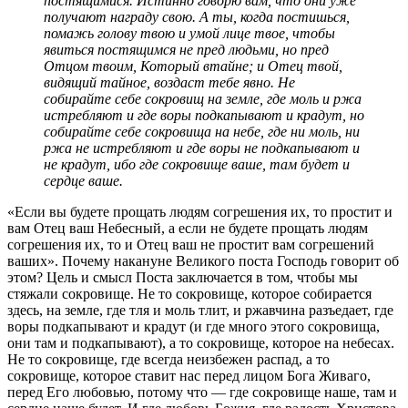
постящимися. Истинно говорю вам, что они уже
получают награду свою. А ты, когда постишься,
помажь голову твою и умой лице твое, чтобы
явиться постящимся не пред людьми, но пред
Отцом твоим, Который втайне; и Отец твой,
видящий тайное, воздаст тебе явно. Не
собирайте себе сокровищ на земле, где моль и ржа
истребляют и где воры подкапывают и крадут, но
собирайте себе сокровища на небе, где ни моль, ни
ржа не истребляют и где воры не подкапывают и
не крадут, ибо где сокровище ваше, там будет и
сердце ваше.
«Если вы будете прощать людям согрешения их, то простит и
вам Отец ваш Небесный, а если не будете прощать людям
согрешения их, то и Отец ваш не простит вам согрешений
ваших». Почему накануне Великого поста Господь говорит об
этом? Цель и смысл Поста заключается в том, чтобы мы
стяжали сокровище. Не то сокровище, которое собирается
здесь, на земле, где тля и моль тлит, и ржавчина разъедает, где
воры подкапывают и крадут (и где много этого сокровища,
они там и подкапывают), а то сокровище, которое на небесах.
Не то сокровище, где всегда неизбежен распад, а то
сокровище, которое ставит нас перед лицом Бога Живаго,
перед Его любовью, потому что — где сокровище наше, там и