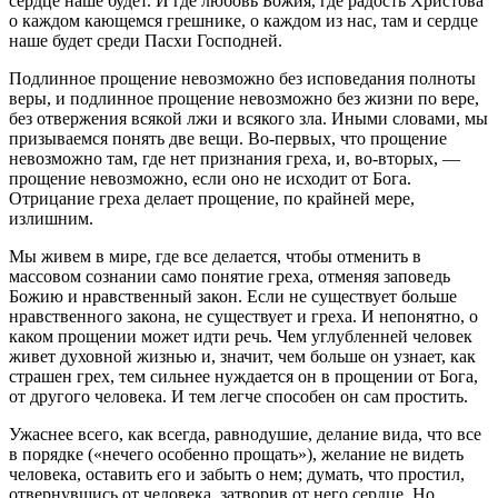
сердце наше будет. И где любовь Божия, где радость Христова
о каждом кающемся грешнике, о каждом из нас, там и сердце
наше будет среди Пасхи Господней.
Подлинное прощение невозможно без исповедания полноты
веры, и подлинное прощение невозможно без жизни по вере,
без отвержения всякой лжи и всякого зла. Иными словами, мы
призываемся понять две вещи. Во-первых, что прощение
невозможно там, где нет признания греха, и, во-вторых, —
прощение невозможно, если оно не исходит от Бога.
Отрицание греха делает прощение, по крайней мере,
излишним.
Мы живем в мире, где все делается, чтобы отменить в
массовом сознании само понятие греха, отменяя заповедь
Божию и нравственный закон. Если не существует больше
нравственного закона, не существует и греха. И непонятно, о
каком прощении может идти речь. Чем углубленней человек
живет духовной жизнью и, значит, чем больше он узнает, как
страшен грех, тем сильнее нуждается он в прощении от Бога,
от другого человека. И тем легче способен он сам простить.
Ужаснее всего, как всегда, равнодушие, делание вида, что все
в порядке («нечего особенно прощать»), желание не видеть
человека, оставить его и забыть о нем; думать, что простил,
отвернувшись от человека, затворив от него сердце. Но