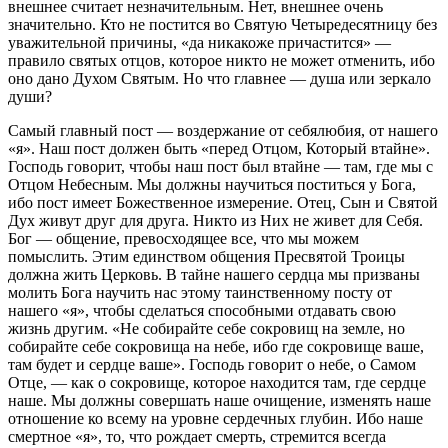
внешнее считает незначительным. Нет, внешнее очень
значительно. Кто не постится во Святую Четыредесятницу без
уважительной причины, «да никакоже причастится» —
правило святых отцов, которое никто не может отменить, ибо
оно дано Духом Святым. Но что главнее — душа или зеркало
души?
Самый главный пост — воздержание от себялюбия, от нашего
«я». Наш пост должен быть «перед Отцом, Который втайне».
Господь говорит, чтобы наш пост был втайне — там, где мы с
Отцом Небесным. Мы должны научиться поститься у Бога,
ибо пост имеет Божественное измерение. Отец, Сын и Святой
Дух живут друг для друга. Никто из Них не живет для Себя.
Бог — общение, превосходящее все, что мы можем
помыслить. Этим единством общения Пресвятой Троицы
должна жить Церковь. В тайне нашего сердца мы призваны
молить Бога научить нас этому таинственному посту от
нашего «я», чтобы сделаться способными отдавать свою
жизнь другим. «Не собирайте себе сокровищ на земле, но
собирайте себе сокровища на небе, ибо где сокровище ваше,
там будет и сердце ваше». Господь говорит о небе, о Самом
Отце, — как о сокровище, которое находится там, где сердце
наше. Мы должны совершать наше очищение, изменять наше
отношение ко всему на уровне сердечных глубин. Ибо наше
смертное «я», то, что рождает смерть, стремится всегда