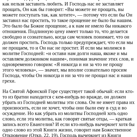
как нельзя заставить любить. И Господь нас не заставляет
прощать, Он как бы говорит: «Вы можете не прощать, вы
можете поступать так, как хотите», — потому что если бы Он
заставил нас простить, то такое прощение не было бы нашим.
Это было бы Божие прощение, а к нам не имело бы никакого
отношения. Подлинную цену имеет только то, что делается
свободно и сознательно, когда сам человек понимает, что он
должен простить. Господь только предупреждает, что если мы
не прощаем, то и Он нас не простит. И если мы молимся в
молитве Господней: «и остави нам долги наша, якоже и мы
оставляем должником нашим», понимая значение этих слов, и
одновременно говорим: «Я никогда и ни за что не прощу
этого человека», — значит, мы вполне сознательно просим
Господа, чтобы Он никогда и ни за что не прощал нас и наши
грехи.
На Святой Афонской Горе существует такой обычай: если кто-
то из братии находится с кем-нибудь во вражде, он должен
убрать из Господней молитвы эти слова. Он не имеет права их
произносить, если не хочет, чтобы они были ему в суд и во
осуждение. Но как убрать из молитвы Господней хоть одно
слово, если эта молитва, как говорят святые отцы, — краткая
запись всего Евангелия? И если кто-нибудь вычеркнет хотя бы
одно слово из этой Книги жизни, говорит нам Божественное
Откровение (Откр. 22, 19), Господь вычеркнет из Книги