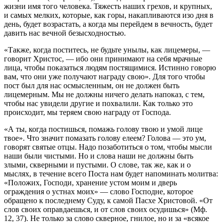
жизни имя того человека. Тяжесть наших грехов, и крупных,
и самых мелких, которые, как горы, накапливаются изо дня в
день, будет возрастать, а когда мы перейдем в вечность, будет
давить нас вечной безысходностью.
«Также, когда поститесь, не будьте унылы, как лицемеры, —
говорит Христос, — ибо они принимают на себя мрачные
лица, чтобы показаться людям постящимися. Истинно говорю
вам, что они уже получают награду свою». Для того чтобы
пост был для нас осмысленным, он не должен быть
лицемерным. Мы не должны ничего делать напоказ, с тем,
чтобы нас увидели другие и похвалили. Как только это
происходит, мы теряем свою награду от Господа.
«А ты, когда постишься, помажь голову твою и умой лице
твое». Что значит помазать голову елеем? Голова — это ум,
говорят святые отцы. Надо позаботиться о том, чтобы мысли
наши были чистыми. Но и слова наши не должны быть
злыми, скверными и пустыми. О слове, так же, как и о
мыслях, в течение всего Поста нам будет напоминать молитва:
«Положих, Господи, хранение устом моим и дверь
ограждения о устнах моих» — слово Господне, которое
обращено к последнему Суду, к самой Пасхе Христовой. «От
слов своих оправдаешься, и от слов своих осудишься» (Мф.
12, 37). Не только за слово скверное, гнилое, но и за «всякое