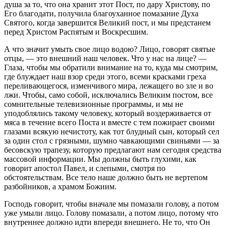
душа за то, что она хранит этот Пост, по дару Христову, по
Его благодати, получила благоуханное помазание Духа
Святого, когда завершится Великий пост, и мы предстанем
перед Христом Распятым и Воскресшим.
А что значит умыть свое лицо водою? Лицо, говорят святые
отцы, — это внешний наш человек. Что у нас на лице? —
Глаза, чтобы мы обратили внимание на то, куда мы смотрим,
где блуждает наш взор среди этого, всеми красками греха
переливающегося, изменчивого мира, лежащего во зле и во
лжи. Чтобы, само собой, исключались Великим постом, все
сомнительные телевизионные программы, и мы не
уподоблялись такому человеку, который воздерживается от
мяса в течение всего Поста и вместе с тем пожирает своими
глазами всякую нечистоту, как тот блудный сын, который сел
за один стол с грязными, шумно чавкающими свиньями — за
бесовскую трапезу, которую предлагают нам сегодня средства
массовой информации. Мы должны быть глухими, как
говорит апостол Павел, и слепыми, смотря по
обстоятельствам. Все тело наше должно быть не вертепом
разбойников, а храмом Божиим.
Господь говорит, чтобы вначале мы помазали голову, а потом
уже умыли лицо. Голову помазали, а потом лицо, потому что
внутреннее должно идти впереди внешнего. Не то, что Он