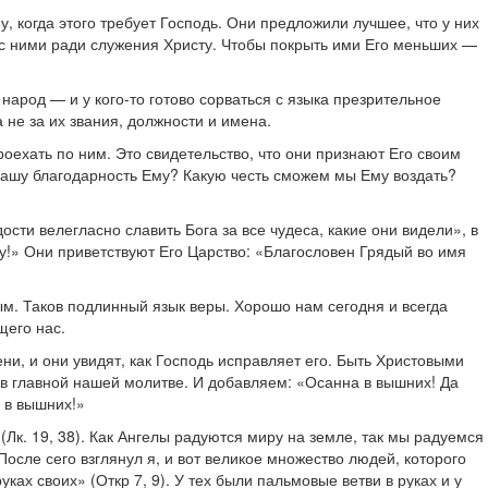
 когда этого требует Господь. Они предложили лучшее, что у них
я с ними ради служения Христу. Чтобы покрыть ими Его меньших —
народ — и у кого-то готово сорваться с языка презрительное
 не за их звания, должности и имена.
роехать по ним. Это свидетельство, что они признают Его своим
 нашу благодарность Ему? Какую честь сможем мы Ему воздать?
сти велегласно славить Бога за все чудеса, какие они видели», в
у!» Они приветствуют Его Царство: «Благословен Грядый во имя
ным. Таков подлинный язык веры. Хорошо нам сегодня и всегда
щего нас.
и, и они увидят, как Господь исправляет его. Быть Христовыми
 в главной нашей молитве. И добавляем: «Осанна в вышних! Да
 в вышних!»
(Лк. 19, 38). Как Ангелы радуются миру на земле, так мы радуемся
осле сего взглянул я, и вот великое множество людей, которого
ках своих» (Откр 7, 9). У тех были пальмовые ветви в руках и у