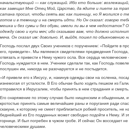
начальствующий — как служащий. Ибо кто больше: возлежащий, 
как завещал Мне Отец Мой, Царство, да ядите и пиете за трап
сатана просил, чтобы сеять вас как пшеницу, но Я молился о т
готов и в темницу и на смерть идти. Но Он сказал: говорю теб
мешка и без сумы и без обуви, имели ли вы в чем недостаток? О
одежду свою и купи меч; ибо сказываю вам, что должно исполнить
меча. Он сказал им: довольно. И, выйдя, пошел по обыкновению н
Господь послал двух Своих учеников с поручением: «Пойдите в про
его, приведите». Мы являемся свидетелями предведения Господа, 
отвязать и привести к Нему чужого осла. Все сердца человеческие 
Господь нуждается в нем. Ученики сделали так, как Господь повел
послушен им, никогда не разочаруется и не постыдится.
«И привели его к Иисусу, и, накинув одежды свои на осленка, по
изнемогая от усталости. В Его обычае было ходить пешком из Гали
отправился в Иерусалим, чтобы принять в нем страдания и смерть
Его снаряжение по этому случаю было нищенским и обыденным, ибо
кротостью принять самые величайшие раны и поругания ради спасен
скакуне, к которому не смеет приблизиться робкий проситель, не 
беднейший из Его подданных может свободно подойти к Нему. И эт
горнице. И был погребен в чужом гробе. И сейчас Он восседает не
человеческими душами.