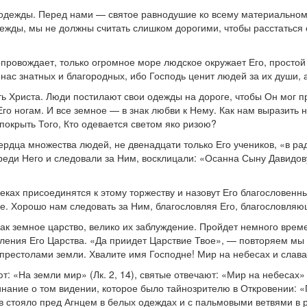
 одежды. Перед нами — святое равнодушие ко всему материальному,
 одежды, мы не должны считать слишком дорогими, чтобы расстатьс
опровождает, только огромное море людское окружает Его, простой 
 нас знатных и благородных, ибо Господь ценит людей за их души, а
ить Христа. Люди постилают свои одежды на дороге, чтобы Он мог п
Его ногам. И все земное — в знак любви к Нему. Как нам выразить
окрыть Того, Кто одевается светом яко ризою?
рдца множества людей, не двенадцати только Его учеников, «в радо
реди Него и следовали за Ним, восклицали: «Осанна Сыну Давидов
.
веках присоединятся к этому торжеству и назовут Его благословен
е. Хорошо нам следовать за Ним, благословляя Его, благословляю
к земное царство, велико их заблуждение. Пройдет немного времен
пления Его Царства. «Да приидет Царствие Твое», — повторяем мы
престолами земли. Хвалите имя Господне! Мир на небесах и слава
: «На земли мир» (Лк. 2, 14), святые отвечают: «Мир на небесах» 
нание о том видении, которое было тайнозрителю в Откровении: «П
ов стояло пред Агнцем в белых одеждах и с пальмовыми ветвями в ру