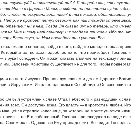
или служащий? не возлежащий ли? А Я посреди вас, как служащи
езою Моею в Царстве Моем, и сядете на престолах судить двена
ебе, чтобы не оскудела вера твоя; и ты некогда, обратившись, 
е, Петр, не пропоет петух сегодня, как ты трижды отречешься, 
ни отвечали: ни в чем. Тогда Он сказал им: но теперь, кто имее
ся на Мне и сему написанному: и к злодеям причтен. Ибо то, что
а гору Елеонскую, за Ним последовали и ученики Его.
тиволежащее селение; войдя в него, найдете молодого осла привяз
Который знает во всех подробностях то, что произойдет. Господь
— в руке Господней. Он может оказать влияние на тех, кому принадл
ел им. Заповеди Христовы существуют не для того, чтобы подвергат
садили на него Иисуса». Проповедуя словом и делом Царствие Божи
леи в Иерусалим. И только однажды в Своей жизни Он совершил тор
.
 Он был устремлен к славе Отца Небесного и равнодушен к славе 
ия всех. Он доступен всем, Его власть — в кротости и любви. Иго
на мчащейся стрелою колеснице, за которой не может угнаться идущ
от осел — не Его собственный. Господь проповедовал на воде из 
 на Своем осле. Однако все Ему принадлежит. Все видит Господь з