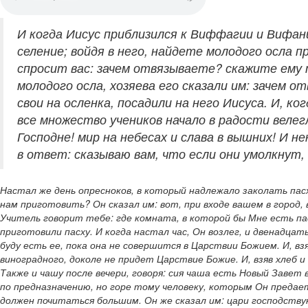
И когда Иисус приблизился к Виффагии и Вифани
селение; войдя в него, найдете молодого осла п
спросит вас: зачем отвязываете? скажите ему т
молодого осла, хозяева его сказали им: зачем о
свои на осленка, посадили на него Иисуса. И, ко
все множество учеников начало в радости велегл
Господне! мир на небесах и слава в вышних! И н
в ответ: сказываю вам, что если они умолкнут,
Настал же день опресноков, в который надлежало заколать пасх
нам приготовить? Он сказал им: вот, при входе вашем в город, 
Учитель говорит тебе: где комната, в которой бы Мне есть па
приготовили пасху. И когда настал час, Он возлег, и двенадцат
буду есть ее, пока она не совершится в Царствии Божием. И, вз
виноградного, доколе не придет Царствие Божие. И, взяв хлеб и
Также и чашу после вечери, говоря: сия чаша есть Новый Завет
по предназначению, но горе тому человеку, которым Он предает
должен почитаться большим. Он же сказал им: цари господствую