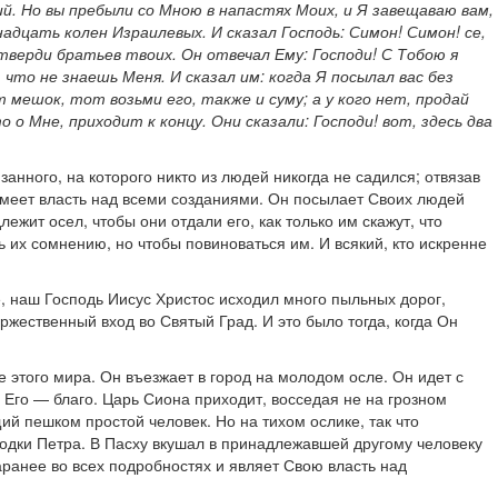
й. Но вы пребыли со Мною в напастях Моих, и Я завещаваю вам,
дцать колен Израилевых. И сказал Господь: Симон! Симон! се,
утверди братьев твоих. Он отвечал Ему: Господи! С Тобою я
что не знаешь Меня. И сказал им: когда Я посылал вас без
т мешок, тот возьми его, также и суму; а у кого нет, продай
 о Мне, приходит к концу. Они сказали: Господи! вот, здесь два
анного, на которого никто из людей никогда не садился; отвязав
 имеет власть над всеми созданиями. Он посылает Своих людей
ежит осел, чтобы они отдали его, как только им скажут, что
ь их сомнению, но чтобы повиноваться им. И всякий, кто искренне
е, наш Господь Иисус Христос исходил много пыльных дорог,
жественный вход во Святый Град. И это было тогда, когда Он
этого мира. Он въезжает в город на молодом осле. Он идет с
 Его — благо. Царь Сиона приходит, восседая не на грозном
ий пешком простой человек. Но на тихом ослике, так что
лодки Петра. В Пасху вкушал в принадлежавшей другому человеку
аранее во всех подробностях и являет Свою власть над