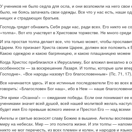
У учеников не было седла для осла, и они возложили на него свои
было, не боясь запачкать свои одежды. Все что у нас есть, наши
нищих и страдающих братьев.
Господь грядет обнажить Себя ради нас, ради всех. Его никто не с
«толпа». Вот кто участвует в Христовом торжестве. Не много среди
И эта простая толпа делает все, что только может, чтобы прослав
Царем. Кто признает Христа своим Царем, должен все положить к 
Какою одеждою и какою багряницею, и какою плащаницею можем п
Когда Христос приблизился к Иерусалиму, Бог вложил внезапно в се
особенности — за воскрешение Лазаря. И толпы, которые шли впе
Господне». «Все народы назовут Его благословенным» (Пс. 71, 17)
Все начинается здесь. И все истинные последователи Его во всех 
говорить: «Благословен Бог наш», ибо в Нем — наше благословени
Эти крики «Осанна!» — ожидание победы. Если они понимают ее ка
учениками значит всей душой, всей нашей молитвой желать насту
будет имя Его превыше всякого имени и Престол Его — над всеми 
Ангелы и святые возносят славу Божию в вышине. Ангелы воспевают
миру на небесах. Мир — это полнота жизни. И эти толпы — напоми
никто не мог перечесть, из всех племен и колен, и народов и язык