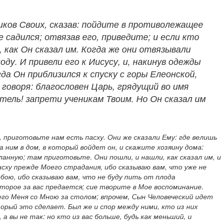
ников Своих, сказав: пойдите в противолежащее
е садился; отвязав его, приведите; и если кто
 как Он сказал им. Когда же они отвязывали
ду. И привели его к Иисусу, и, накинув одежды
гда Он приблизился к спуску с горы Елеонской,
 говоря: благословен Царь, грядущий во имя
итель! запрети ученикам Твоим. Но Он сказал им
, приготовьте нам есть пасху. Они же сказали Ему: где велишь
 ним в дом, в который войдет он, и скажите хозяину дома:
анную; там приготовьте. Они пошли, и нашли, как сказал им, и
пасху прежде Моего страдания, ибо сказываю вам, что уже не
обою, ибо сказываю вам, что не буду пить от плода
которое за вас предается; сие творите в Мое воспоминание.
щего Меня со Мною за столом; впрочем, Сын Человеческий идет
торый это сделает. Был же и спор между ними, кто из них
вы не так: но кто из вас больше, будь как меньший, и