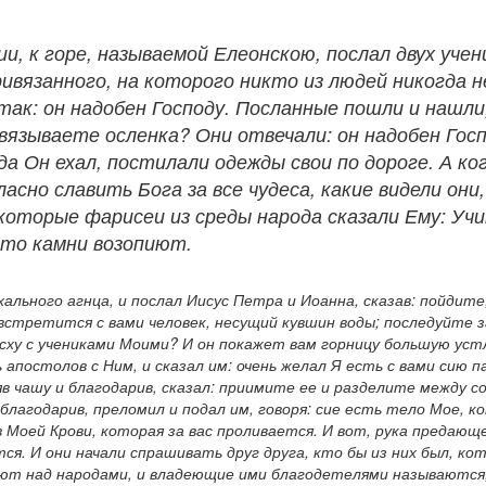
и, к горе, называемой Елеонскою, послал двух уче
ривязанного, на которого никто из людей никогда н
ак: он надобен Господу. Посланные пошли и нашли,
твязываете осленка? Они отвечали: он надобен Госпо
гда Он ехал, постилали одежды свои по дороге. А ко
асно славить Бога за все чудеса, какие видели они,
екоторые фарисеи из среды народа сказали Ему: Уч
 то камни возопиют.
ального агнца, и послал Иисус Петра и Иоанна, сказав: пойдите
встретится с вами человек, несущий кувшин воды; последуйте за
сху с учениками Моими? И он покажет вам горницу большую устл
ь апостолов с Ним, и сказал им: очень желал Я есть с вами сию 
яв чашу и благодарив, сказал: приимите ее и разделите между с
 благодарив, преломил и подал им, говоря: сие есть тело Мое, 
 в Моей Крови, которая за вас проливается. И вот, рука предаю
ся. И они начали спрашивать друг друга, кто бы из них был, ко
т над народами, и владеющие ими благодетелями называются, а 