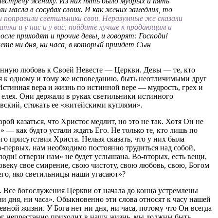
австречу жениху. Из них пять было мудрых и пять
ли масла в сосудах своих. И как жених замедлил, то
и поправили светильники свои. Неразумные же сказали
тка и у нас и у вас, пойдите лучше к продающим и
осле приходят и прочие девы, и говорят: Господи!
аете ни дня, ни часа, в который приидет Сын
енную любовь к Своей Невесте — Церкви. Девы — те, кто
ся к одному и тому же исповеданию, быть неотличимыми друг
Истинная вера и жизнь по истинной вере — мудрость, грех и
 елея. Они держали в руках светильники истинного
овский, стяжать ее «житейскими куплями».
рой казаться, что Христос медлит, но это не так. Хотя Он не
 — как будто устали ждать Его. Не только те, кто лишь по
о присутствия Христа. Нельзя сказать, что у них была
о-первых, нам необходимо постоянно трудиться над собой,
поди! отверзи нам» не будет услышана. Во-вторых, есть вещи,
овеку свое смирение, свою чистоту, свою любовь, свою, Богом
его, яко светильницы наши угасают»?
. Все богослужения Церкви от начала до конца устремлены
ни дня, ни часа». Обыкновенно эти слова относят к часу нашей
вной жизни. У Бога нет ни дня, ни часа, потому что Он всегда
 Бог непрестанно приходит в нашу жизнь, мы должны быть