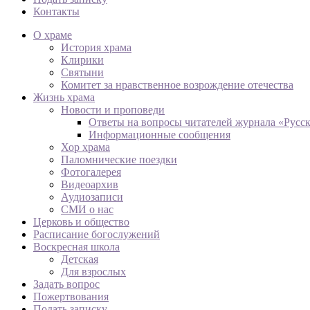
Контакты
О храме
История храма
Клирики
Святыни
Комитет за нравственное возрождение отечества
Жизнь храма
Новости и проповеди
Ответы на вопросы читателей журнала «Русс
Информационные сообщения
Хор храма
Паломнические поездки
Фотогалерея
Видеоархив
Аудиозаписи
СМИ о нас
Церковь и общество
Расписание богослужений
Воскресная школа
Детская
Для взрослых
Задать вопрос
Пожертвования
Подать записку