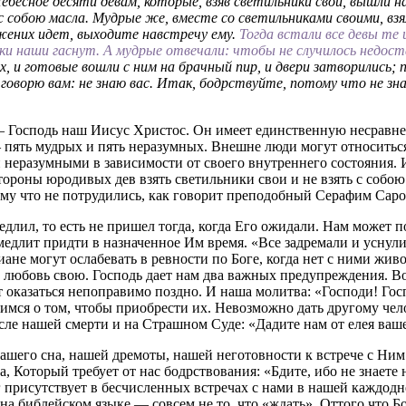
бесное десяти девам, которые, взяв светильники свои, вышли н
 с собою масла. Мудрые же, вместе со светильниками своими, взя
, жених идет, выходите навстречу ему.
Тогда встали все девы те 
и наши гаснут. А мудрые отвечали: чтобы не случилось недоста
 и готовые вошли с ним на брачный пир, и двери затворились; п
говорю вам: не знаю вас. Итак, бодрствуйте, потому что не зн
 — Господь наш Иисус Христос. Он имеет единственную несравн
— пять мудрых и пять неразумных. Внешне люди могут относить
 неразумными в зависимости от своего внутреннего состояния. 
ороны юродивых дев взять светильники свои и не взять с собою
тому что не потрудились, как говорит преподобный Серафим Сар
длил, то есть не пришел тогда, когда Его ожидали. Нам может по
едлит придти в назначенное Им время. «Все задремали и уснули»
е могут ослабевать в ревности по Боге, когда нет с ними живог
ю любовь свою. Господь дает нам два важных предупреждения. В
т оказаться непоправимо поздно. И наша молитва: «Господи! Гос
тимся о том, чтобы приобрести их. Невозможно дать другому чел
сле нашей смерти и на Страшном Суде: «Дадите нам от елея ваш
ашего сна, нашей дремоты, нашей неготовности к встрече с Ним
а, Который требует от нас бодрствования: «Бдите, ибо не знаете 
 присутствует в бесчисленных встречах с нами в нашей каждодне
» на библейском языке — совсем не то, что «ждать». Оттого что