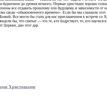
ая будничное до уровня вечного. Первые христиане хорошо созна
лонны все отдавать прошлому или будущему, в зависимости от н
зова среди «обыкновенного времени». Если бы мы слышали этот
 Божий. Все могло бы стать для нас приглашением к встрече со 
увидели бы, что святые — это те, кто бодрствует, те, кто научи
т Церкви, дан этот дар.
гами Христовыми