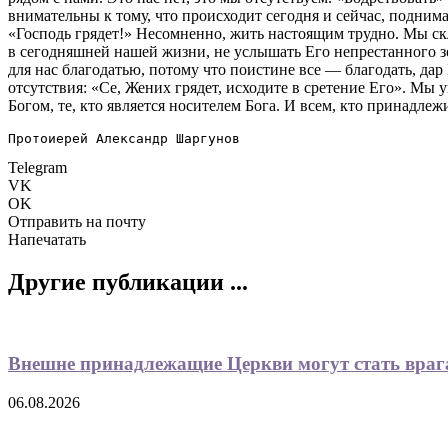
внимательны к тому, что происходит сегодня и сейчас, подним
«Господь грядет!» Несомненно, жить настоящим трудно. Мы ск
в сегодняшней нашей жизни, не услышать Его непрестанного 
для нас благодатью, потому что поистине все — благодать, дар
отсутствия: «Се, Жених грядет, исходите в сретение Его». Мы 
Богом, те, кто является носителем Бога. И всем, кто принадлежи
Протоиерей Александр Шаргунов
Telegram
VK
OK
Отправить на почту
Напечатать
Другие публикации ...
Внешне принадлежащие Церкви могут стать вра
06.08.2026