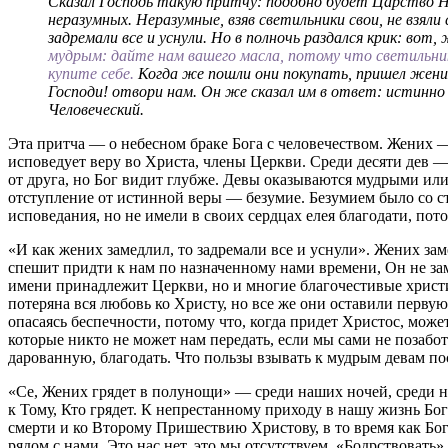
Сказал Господь такую притчу: подобно будет Царство Не
неразумных. Неразумные, взяв светильники свои, не взяли
задремали все и уснули. Но в полночь раздался крик: вот
мудрым: дайте нам вашего масла, потому что светильник
купите себе.
Когда же пошли они покупать, пришел жених,
Господи! отвори нам. Он же сказал им в ответ: истинно 
Человеческий.
Эта притча — о небесном браке Бога с человечеством. Жених
исповедует веру во Христа, члены Церкви. Среди десяти дев 
от друга, но Бог видит глубже. Девы оказываются мудрыми или
отступление от истинной веры — безумие. Безумием было со ст
исповедания, но не имели в своих сердцах елея благодати, по
«И как жених замедлил, то задремали все и уснули». Жених заме
спешит придти к нам по назначенному нами времени, Он не зам
имени принадлежит Церкви, но и многие благочестивые христиан
потеряна вся любовь ко Христу, но все же они оставили перву
опасаясь беспечности, потому что, когда придет Христос, може
которые никто не может нам передать, если мы сами не позабо
дарованную, благодать. Что пользы взывать к мудрым девам по
«Се, Жених грядет в полунощи» — среди наших ночей, среди н
к Тому, Кто грядет. К непрестанному приходу в нашу жизнь Бог
смерти и ко Второму Пришествию Христову, в то время как Бог
рядом с нами. Это нас нет, это мы отсутствуем. «Бодрствовать