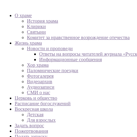
О храме
История храма
Клирики
Святыни
Комитет за нравственное возрождение отечества
Жизнь храма
Новости и проповеди
Ответы на вопросы читателей журнала «Русс
Информационные сообщения
Хор храма
Паломнические поездки
Фотогалерея
Видеоархив
Аудиозаписи
СМИ о нас
Церковь и общество
Расписание богослужений
Воскресная школа
Детская
Для взрослых
Задать вопрос
Пожертвования
Подать записку