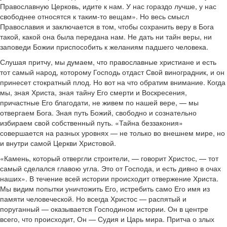
Православную Церковь, идите к нам. У нас гораздо лучше, у нас
свободнее относятся к таким-то вещам». Но весь смысл
Православия и заключается в том, чтобы сохранить веру в Бога
такой, какой она была передана нам. Не дать ни тайн веры, ни
заповеди Божии приспособить к желаниям падшего человека.
Слушая притчу, мы думаем, что православные христиане и есть
тот самый народ, которому Господь отдаст Свой виноградник, и он
принесет стократный плод. Но вот на что обратим внимание. Когда
мы, зная Христа, зная тайну Его смерти и Воскресения,
причастные Его благодати, не живем по нашей вере, — мы
отвергаем Бога. Зная путь Божий, свободно и сознательно
избираем свой собственный путь. «Тайна беззакония»
совершается на разных уровнях — не только во внешнем мире, но
и внутри самой Церкви Христовой.
«Камень, который отвергли строители, — говорит Христос, — тот
самый сделался главою угла. Это от Господа, и есть дивно в очах
наших». В течение всей истории происходит отвержение Христа.
Мы видим попытки уничтожить Его, истребить само Его имя из
памяти человеческой. Но всегда Христос — распятый и
поруганный — оказывается Господином истории. Он в центре
всего, что происходит, Он — Судия и Царь мира. Притча о злых