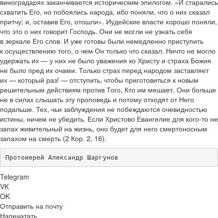
виноградарях заканчивается историческим эпилогом. «И старались
схватить Его, но побоялись народа, ибо поняли, что о них сказал
притчу; и, оставив Его, отошли». Иудейские власти хорошо поняли,
что это о них говорит Господь. Они не могли не узнать себя
в зеркале Его слов. И уже готовы были немедленно приступить
к осуществлению того, о чем Он только что сказал. Ничто не могло
удержать их — у них не было уважения ко Христу и страха Божия
не было пред их очами. Только страх перед народом заставляет
их — который раз! — отступить, чтобы приготовиться к новым
решительным действиям против Того, Кто им мешает. Они больше
не в силах слышать эту проповедь и потому отходят от Него
подальше. Тех, чьи заблуждения не побеждаются очевидностью
истины, ничем не убедить. Если Христово Евангелие для кого-то не
запах живительный на жизнь, оно будет для него смертоносным
запахом на смерть (2 Кор. 2, 16).
Протоиерей Александр Шаргунов
Telegram
VK
OK
Отправить на почту
Напечатать