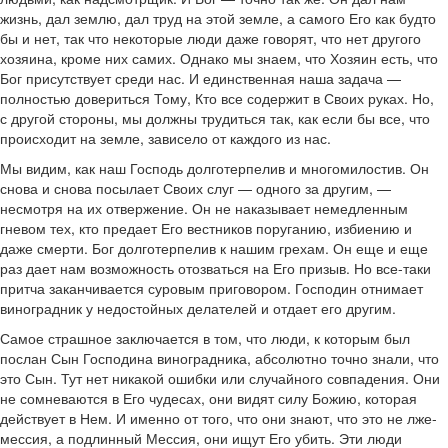
жизнь, дал землю, дал труд на этой земле, а самого Его как будто
бы и нет, так что некоторые люди даже говорят, что нет другого
хозяина, кроме них самих. Однако мы знаем, что Хозяин есть, что
Бог присутствует среди нас. И единственная наша задача —
полностью довериться Тому, Кто все содержит в Своих руках. Но,
с другой стороны, мы должны трудиться так, как если бы все, что
происходит на земле, зависело от каждого из нас.
Мы видим, как наш Господь долготерпелив и многомилостив. Он
снова и снова посылает Своих слуг — одного за другим, —
несмотря на их отвержение. Он не наказывает немедленным
гневом тех, кто предает Его вестников поруганию, избиению и
даже смерти. Бог долготерпелив к нашим грехам. Он еще и еще
раз дает нам возможность отозваться на Его призыв. Но все-таки
притча заканчивается суровым приговором. Господин отнимает
виноградник у недостойных делателей и отдает его другим.
Самое страшное заключается в том, что люди, к которым был
послан Сын Господина виноградника, абсолютно точно знали, что
это Сын. Тут нет никакой ошибки или случайного совпадения. Они
не сомневаются в Его чудесах, они видят силу Божию, которая
действует в Нем. И именно от того, что они знают, что это не лже-
мессия, а подлинный Мессия, они ищут Его убить. Эти люди