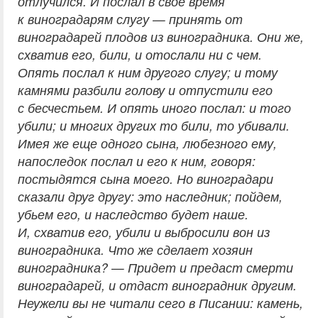
отлучился. И послал в свое время
к виноградарям слугу — принять от
виноградарей плодов из виноградника. Они же,
схватив его, били, и отослали ни с чем.
Опять послал к ним другого слугу; и тому
камнями разбили голову и отпустили его
с бесчестьем. И опять иного послал: и того
убили; и многих других то били, то убивали.
Имея же еще одного сына, любезного ему,
напоследок послал и его к ним, говоря:
постыдятся сына моего. Но виноградари
сказали друг другу: это наследник; пойдем,
убьем его, и наследство будет наше.
И, схватив его, убили и выбросили вон из
виноградника. Что же сделает хозяин
виноградника? — Придет и предаст смерти
виноградарей, и отдаст виноградник другим.
Неужели вы не читали сего в Писании: камень,