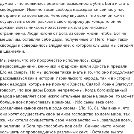
думают, что появилась реальная возможность убить Бога и стать
свободными. Именно такая свобода насаждается сейчас у нас
в стране и во всем мире. Человеку внушают, что если он хочет
осуществить себя, раскрыть свою природу до конца, то он не
должен иметь никаких нравственных или религиозных
ограничений. Люди изгоняют Бога из своей жизни, чтобы Бог не
мешал им, оставляя себе дары, полученные от Него. Ради такой
свободы и совершилось злодеяние, о котором слышим мы сегодня
в Евангелии.
Мы знаем, что это пророчество исполнилось, когда
первосвященники, книжники и фарисеи взяли Христа и предали
Его на смерть. Но мы должны также знать и то, что оно продолжает
раскрываться как в истории Израильского народа, так и в истории
всех народов, которые не приняли Христа. Святой Иоанн Златоуст
говорит, что все дары Божии непреложны. Когда богоизбранный
народ направляет свои исключительные дары на земное, то может
больше всех преуспевать в земном. «Ибо сыны века сего
догадливее сынов света в роде своем» (Лк. 16, 8). Мы видим, что
они хотят осуществить свое земное господство во всем мире, так
же, как хотели осуществить свое мессианство — и, завладев всем,
и религию, и Бога приспособить под себя. Сейчас часто можно
услышать от проповедников различных сект: «Оставьте вы эту