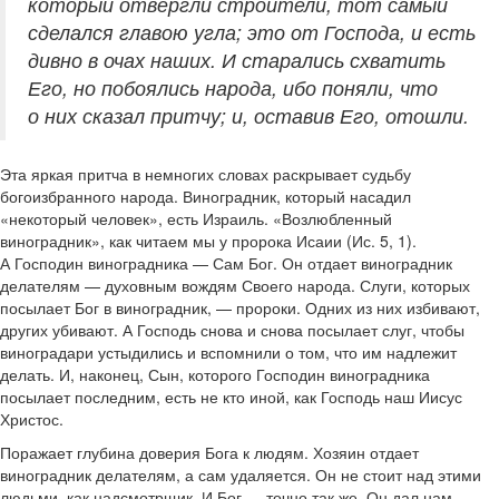
который отвергли строители, тот самый
сделался главою угла; это от Господа, и есть
дивно в очах наших. И старались схватить
Его, но побоялись народа, ибо поняли, что
о них сказал притчу; и, оставив Его, отошли.
Эта яркая притча в немногих словах раскрывает судьбу
богоизбранного народа. Виноградник, который насадил
«некоторый человек», есть Израиль. «Возлюбленный
виноградник», как читаем мы у пророка Исаии (Ис. 5, 1).
А Господин виноградника — Сам Бог. Он отдает виноградник
делателям — духовным вождям Своего народа. Слуги, которых
посылает Бог в виноградник, — пророки. Одних из них избивают,
других убивают. А Господь снова и снова посылает слуг, чтобы
виноградари устыдились и вспомнили о том, что им надлежит
делать. И, наконец, Сын, которого Господин виноградника
посылает последним, есть не кто иной, как Господь наш Иисус
Христос.
Поражает глубина доверия Бога к людям. Хозяин отдает
виноградник делателям, а сам удаляется. Он не стоит над этими
людьми, как надсмотрщик. И Бог — точно так же. Он дал нам