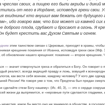
 чреслах своих, а пищею его были акриды и дикий м
тились от него в Иордане, исповедуя грехи свои. У
ния ехиднины! кто внушил вам бежать от будущего
ам», ибо говорю вам, что Бог может из камней сих
е доброго плода, срубают и бросают в огонь. Я кре
 Он будет крестить вас Духом Святым и огнем.
 одним
этим таинством связан с Церковью, приходят в храмы, чтобы 
инимая крещение покаяния от Иоанна, исповедуя грехи свои (Мф. 3
 об обновлении нашего крещения: покаяние — второе крещение. Ч
 — значит отвергнуться греха и обратиться к Богу. Он говорит о п
дый реалист, всегда видящий правду и ложь, зовущий к всенародн
ов, как вести себя воинам, каждому человеку? У кого две одежды,
шней России! Не говоря уже о том, что Предтеча был предан смерт
и сделайте стези Богу нашему» (Ис. 40, 3), — это о сердце сокру
 всей жизни да выпрямится, и «неровные пути сделаются гладкими, 
ечестия, какое бы место оно ни занимало в обществе, в государс