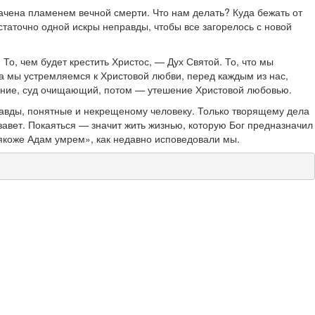
ачена пламенем вечной смерти. Что нам делать? Куда бежать от
статочно одной искры неправды, чтобы все загорелось с новой
о, чем будет крестить Христос, — Дух Святой. То, что мы
да мы устремляемся к Христовой любви, перед каждым из нас,
дание, суд очищающий, потом — утешение Христовой любовью.
правды, понятные и некрещеному человеку. Только творящему дела
 завет. Покаяться — значит жить жизнью, которую Бог предназначил
 якоже Адам умрем», как недавно исповедовали мы.