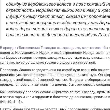
одежду из верблюжьего волоса и пояс кожаный на
окрестность Иорданская выходили к нему и крес
идущих к нему креститься, сказал им: порожде
и не думайте говорить в себе: «отец у нас Авра
корне дерев лежит: всякое дерево, не приносяще
сильнее меня; я не достоин понести обувь Его;
В праздник Богоявления Господня
все крещеные, все, кто хотя бы
народ из Иерусалима и Иудеи, и всей окрестности Иорданской, пр
так Церковь говорит почерпывающим крещенскую воду о покаянии,
святыню, но во оставление грехов в радость жизни вечной.
Проповедь Иоанна сосредоточена на самой сути веры, ибо покаяться
религиозную, нравственную, общественную, политическую. Он твер
каждодневной нашей обыденной жизнью. Что делать сборщикам налог
предельно просто, и как понятны должны быть эти слова в сегодня
Как написано у пророка Исаии: «Приготовьте путь Господу, прямым
и всякая гора и холм гордости и богатства да понизятся, кривизна
(Ис. 40, 4—5).
Святой Иоанн Предтеча — бесстрашный проповедник и обличитель н