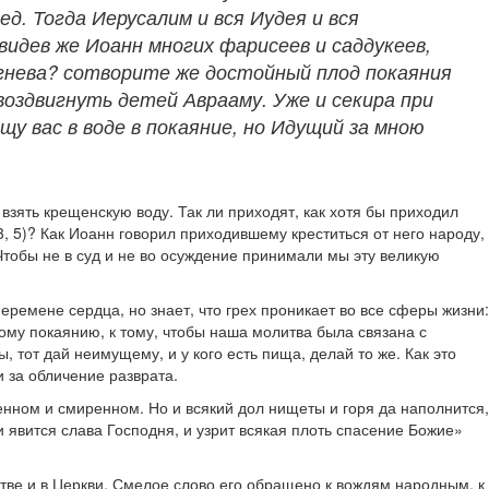
ед. Тогда Иерусалим и вся Иудея и вся
видев же Иоанн многих фарисеев и саддукеев,
 гнева? сотворите же достойный плод покаяния
 воздвигнуть детей Аврааму. Уже и секира при
щу вас в воде в покаяние, но Идущий за мною
взять крещенскую воду. Так ли приходят, как хотя бы приходил
, 5)? Как Иоанн говорил приходившему креститься от него народу,
тобы не в суд и не во осуждение принимали мы эту великую
еремене сердца, но знает, что грех проникает во все сферы жизни:
ому покаянию, к тому, чтобы наша молитва была связана с
 тот дай неимущему, и у кого есть пища, делай то же. Как это
и за обличение разврата.
шенном и смиренном. Но и всякий дол нищеты и горя да наполнится,
и явится слава Господня, и узрит всякая плоть спасение Божие»
тве и в Церкви. Смелое слово его обращено к вождям народным, к