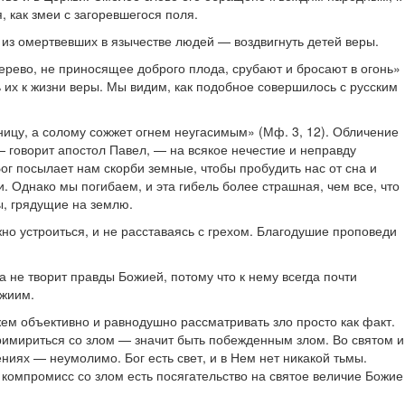
 как змеи с загоревшегося поля.
— из омертвевших в язычестве людей — воздвигнуть детей веры.
ерево, не приносящее доброго плода, срубают и бросают в огонь»
ть их к жизни веры. Мы видим, как подобное совершилось с русским
тницу, а солому сожжет огнем неугасимым» (Мф. 3, 12). Обличение
— говорит апостол Павел, — на всякое нечестие и неправду
Бог посылает нам скорби земные, чтобы пробудить нас от сна и
. Однако мы погибаем, и эта гибель более страшная, чем все, что
ы, грядущие на землю.
но устроиться, и не расставаясь с грехом. Благодушие проповеди
 не творит правды Божией, потому что к нему всегда почти
ожиим.
ем объективно и равнодушно рассматривать зло просто как факт.
 Примириться со злом — значит быть побежденным злом. Во святом и
ниях — неумолимо. Бог есть свет, и в Нем нет никакой тьмы.
 компромисс со злом есть посягательство на святое величие Божие