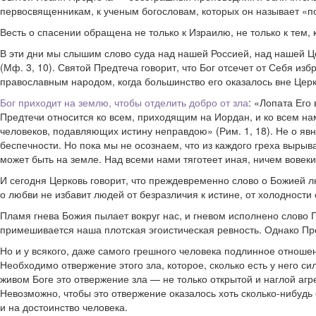
первосвященникам, к ученым богословам, которых он называет «по
Весть о спасении обращена не только к Израилю, не только к тем,
В эти дни мы слышим слово суда над нашей Россией, над нашей Це
(Мф. 3, 10). Святой Предтеча говорит, что Бог отсечет от Себя из
православным народом, когда большинство его оказалось вне Церк
Бог приходит на землю, чтобы отделить добро от зла
: «Лопата Его
Предтечи относится ко всем, приходящим на Иордан, и ко всем нам
человеков, подавляющих истину неправдою» (Рим. 1, 18). Не о явн
беспечности. Но пока мы не осознаем, что из каждого греха вырыв
может быть на земле. Над всеми нами тяготеет иная, ничем вовек
И сегодня Церковь говорит, что преждевременно слово о Божией л
о любви не избавит людей от безразличия к истине, от холодности
Пламя гнева Божия пылает вокруг нас, и гневом исполнено слово П
примешивается наша плотская эгоистическая ревность. Однако Пре
Но и у всякого, даже самого грешного человека подлинное отноше
Необходимо отвержение этого зла, которое, сколько есть у него с
живом Боге это отвержение зла — не только открытой и наглой агр
Невозможно, чтобы это отвержение оказалось хоть сколько-нибудь
и на достоинство человека.