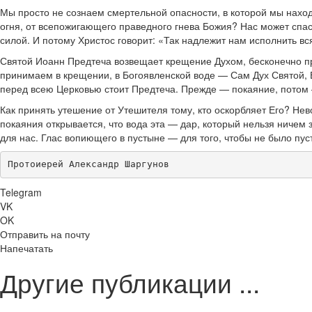
Мы просто не сознаем смертельной опасности, в которой мы наход
огня, от всепожигающего праведного гнева Божия? Нас может спаст
силой. И потому Христос говорит: «Так надлежит нам исполнить вс
Святой Иоанн Предтеча возвещает крещение Духом, бесконечно пре
принимаем в крещении, в Богоявленской воде — Сам Дух Святой, Б
перед всею Церковью стоит Предтеча. Прежде — покаяние, потом
Как принять утешение от Утешителя тому, кто оскорбляет Его? Не
покаяния открывается, что вода эта — дар, который нельзя ничем 
для нас. Глас вопиющего в пустыне — для того, чтобы не было пу
Протоиерей Александр Шаргунов
Telegram
VK
OK
Отправить на почту
Напечатать
Другие публикации ...