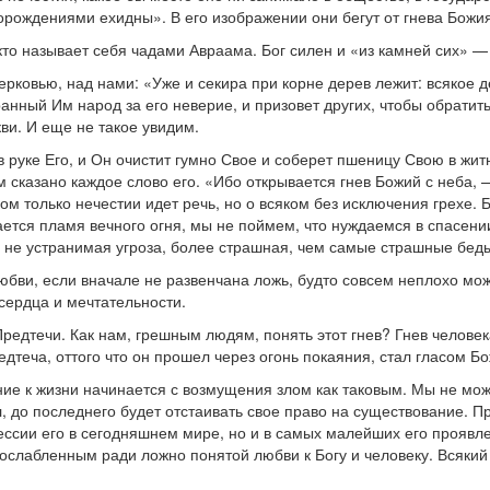
рождениями ехидны». В его изображении они бегут от гнева Божия,
 кто называет себя чадами Авраама. Бог силен и «из камней сих» 
рковью, над нами: «Уже и секира при корне дерев лежит: всякое д
бранный Им народ за его неверие, и призовет других, чтобы обрати
ви. И еще не такое увидим.
 в руке Его, и Он очистит гумно Свое и соберет пшеницу Свою в жи
 сказано каждое слово его. «Ибо открывается гнев Божий с неба, 
ом только нечестии идет речь, но о всяком без исключения грехе. 
ается пламя вечного огня, мы не поймем, что нуждаемся в спасении
и не устранимая угроза, более страшная, чем самые страшные бед
юбви, если вначале не развенчана ложь, будто совсем неплохо мож
 сердца и мечтательности.
редтечи. Как нам, грешным людям, понять этот гнев? Гнев человека
дтеча, оттого что он прошел через огонь покаяния, стал гласом Б
ние к жизни начинается с возмущения злом как таковым. Мы не мож
ил, до последнего будет отстаивать свое право на существование.
ессии его в сегодняшнем мире, но и в самых малейших его проявле
 ослабленным ради ложно понятой любви к Богу и человеку. Всякий