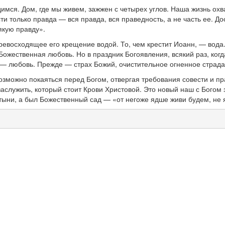
имся. Дом, где мы живем, зажжен с четырех углов. Наша жизнь охв
и только правда — вся правда, вся праведность, а не часть ее. До
якую правду».
восходящее его крещение водой. То, чем крестит Иоанн, — вода. Т
ожественная любовь. Но в праздник Богоявления, всякий раз, ког
 — любовь. Прежде — страх Божий, очистительное огненное стра
возможно покаяться перед Богом, отвергая требования совести и 
заслужить, который стоит Крови Христовой. Это новый наш с Богом
стыни, а был Божественный сад — «от негоже ядше живи будем, не