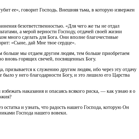
огубит ее», говорит Господь. Внешняя тьма, в которую извержен
инения безответственностью. «Для чего же ты не отдал
ьтатами, а мерой верности Господу, отдачей своей жизни
шком много сделать для Бога. Они вполне благочестивые
ворит: «Сыне, дай Мне твое сердце».
чем больше мы отдаем другим людям, тем больше приобретаем
тво вновь горящих свечей, посвященных Богу.
а, призывается к служению другим людям, ибо через эту отдачу
е было у него благодарности Богу, и это лишило его Царства
 избежать наказания и опасаясь всякого риска, — как узнаю я о
ожия?
 остатка и узнать, что радость нашего Господа, которую Он
дниками Господа нашего вовеки.