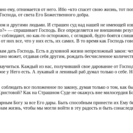
ано ему, отнимается от него. Ибо «кто спасет свою жизнь, тот п
Господа, от света Его Божественного добра.
гом и другими людьми. И страшен суд над нашей не имеющей изв
ью?» — спрашивает Господь. Все определяется не внешними резул
е соблюдают, но как-то осторожно, с оглядкой, будто боятся сли
от них все, что у них есть, их самих. В то время как Господь го
т нам дать Господь. Есть в духовной жизни непреложный закон: 
 оно может, отдавая себя другим, рождать бесчисленное количес
 научиться. Каждый из нас, получивший свое дарование от Господ
е у Него есть. А лукавый и ленивый раб думал только о себе. Н
 соблюдать все положенное по закону, думая только о том, как бы
ристовой? Как на Страшном Суде не окажусь вне милосердия Б
рным Богу за все Его дары. Быть способным принести их Ему без
нам жизнь, чтобы мы могли войти в эту радость и быть сонасле