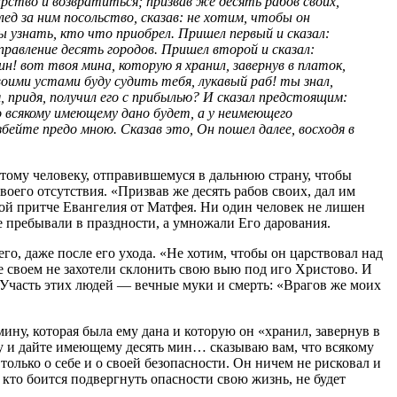
рство и возвратиться; призвав же десять рабов своих,
лед за ним посольство, сказав: не хотим, чтобы он
бы узнать, кто что приобрел. Пришел первый и сказал:
управление десять городов. Пришел второй и сказал:
н! вот твоя мина, которую я хранил, завернув в платок,
твоими устами буду судить тебя, лукавый раб! ты знал,
 я, придя, получил его с прибылью? И сказал предстоящим:
о всякому имеющему дано будет, а у неимеющего
бейте предо мною. Сказав это, Он пошел далее, восходя в
тому человеку, отправившемуся в дальнюю страну, чтобы
оего отсутствия. «Призвав же десять рабов своих, дал им
ной притче Евангелия от Матфея. Ни один человек не лишен
не пребывали в праздности, а умножали Его дарования.
, даже после его ухода. «Не хотим, чтобы он царствовал над
е своем не захотели склонить свою выю под иго Христово. И
. Участь этих людей — вечные муки и смерть: «Врагов же моих
ину, которая была ему дана и которую он «хранил, завернув в
ину и дайте имеющему десять мин… сказываю вам, что всякому
олько о себе и о своей безопасности. Он ничем не рисковал и
, кто боится подвергнуть опасности свою жизнь, не будет