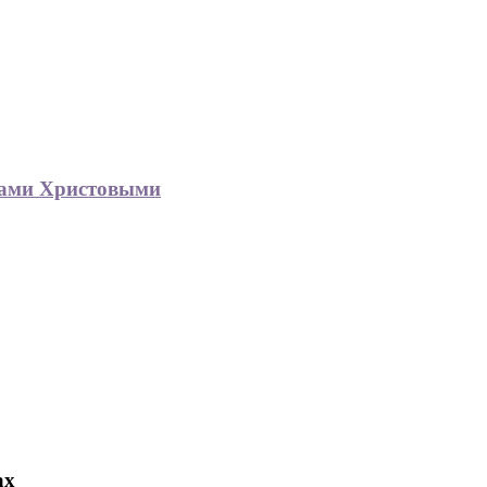
гами Христовыми
ах