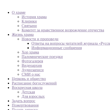
О храме
История храма
Клирики
Святыни
Комитет за нравственное возрождение отечества
Жизнь храма
Новости и проповеди
Ответы на вопросы читателей журнала «Русс
Информационные сообщения
Хор храма
Паломнические поездки
Фотогалерея
Видеоархив
Аудиозаписи
СМИ о нас
Церковь и общество
Расписание богослужений
Воскресная школа
Детская
Для взрослых
Задать вопрос
Пожертвования
Подать записку