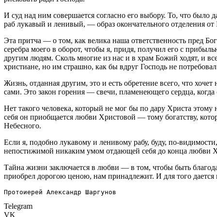
И суд над ним совершается согласно его выбору. То, что было д
раб лукавый и ленивый, — образ окончательного отделения от 
Эта притча — о том, как велика наша ответственность пред Бо
серебра моего в оборот, чтобы я, придя, получил его с прибыл
другим людям. Сколь многие из нас и в храм Божий ходят, и вс
христиане, но им страшно, как бы вдруг Господь не потребовал 
Жизнь, отданная другим, это и есть обретение всего, что хоче
сами. Это закон горения — свечи, пламенеющего сердца, когда
Нет такого человека, который не мог бы по дару Христа этому
себя он приобщается любви Христовой — тому богатству, которо
Небесного.
Если я, подобно лукавому и ленивому рабу, буду, по-видимости,
непостижимой никаким умом отдающей себя до конца любви Х
Тайна жизни заключается в любви — в том, чтобы быть благода
приобрел дорогою ценою, нам принадлежит. И для того дается 
Протоиерей Александр Шаргунов
Telegram
VK