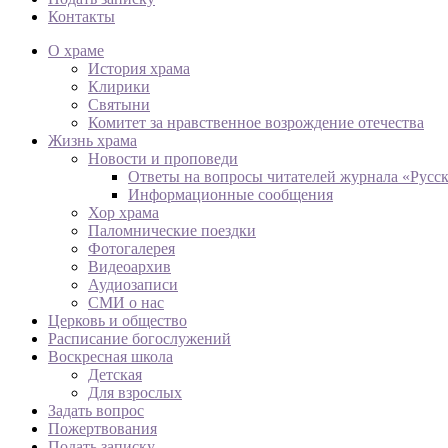
Контакты
О храме
История храма
Клирики
Святыни
Комитет за нравственное возрождение отечества
Жизнь храма
Новости и проповеди
Ответы на вопросы читателей журнала «Русс
Информационные сообщения
Хор храма
Паломнические поездки
Фотогалерея
Видеоархив
Аудиозаписи
СМИ о нас
Церковь и общество
Расписание богослужений
Воскресная школа
Детская
Для взрослых
Задать вопрос
Пожертвования
Подать записку