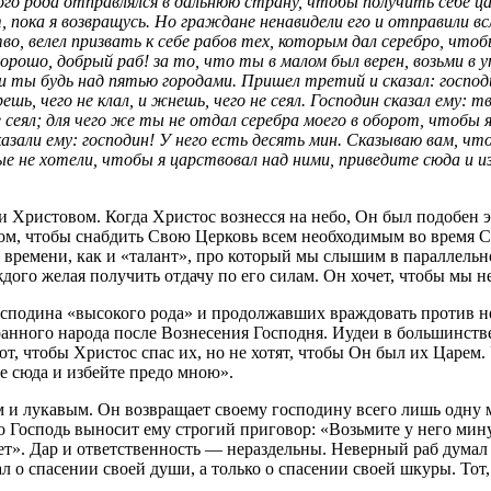
го рода отправлялся в дальнюю страну, чтобы получить себе ца
, пока я возвращусь. Но граждане ненавидели его и отправили вс
во, велел призвать к себе рабов тех, которым дал серебро, что
хорошо, добрый раб! за то, что ты в малом был верен, возьми в 
 и ты будь над пятью городами. Пришел третий и сказал: господи
шь, чего не клал, и жнешь, чего не сеял. Господин сказал ему: 
не сеял; для чего же ты не отдал серебра моего в оборот, чтобы
азали ему: господин! У него есть десять мин. Сказываю вам, чт
 не хотели, чтобы я царствовал над ними, приведите сюда и из
 Христовом. Когда Христос вознесся на небо, Он был подобен э
том, чтобы снабдить Свою Церковь всем необходимым во время Св
о времени, как и «талант», про который мы слышим в параллель
аждого желая получить отдачу по его силам. Он хочет, чтобы мы 
подина «высокого рода» и продолжавших враждовать против него
ранного народа после Вознесения Господня. Иудеи в большинств
т, чтобы Христос спас их, но не хотят, чтобы Он был их Царем
те сюда и избейте предо мною».
м и лукавым. Он возвращает своему господину всего лишь одну м
, но Господь выносит ему строгий приговор: «Возьмите у него м
т». Дар и ответственность — нераздельны. Неверный раб думал т
ал о спасении своей души, а только о спасении своей шкуры. Тот