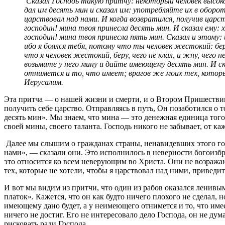
Сказал Господь такую притчу: некоторый человек высоко
дал им десять мин и сказал им: употребляйте их в оборот
царствовал над нами. И когда возвратился, получив царст
господин! мина твоя принесла десять мин. И сказал ему: 
господин! мина твоя принесла пять мин. Сказал и этому:
ибо я боялся тебя, потому что ты человек жестокий: бере
что я человек жестокий, беру, чего не клал, и жну, чего 
возьмите у него мину и дайте имеющему десять мин. И ск
отнимется и то, что имеет; врагов же моих тех, которые
Иерусалим.
Эта притча — о нашей жизни и смерти, и о Втором Пришествии
получить себе царство. Отправляясь в путь, Он позаботился о 
десять мин». Мы знаем, что мина — это денежная единица тог
своей мины, своего таланта. Господь никого не забывает, от к
Далее мы слышим о гражданах страны, ненавидевших этого гос
нами», — сказали они. Это исполнилось в неверности богоизб
это относится ко всем неверующим во Христа. Они не возражаю
тех, которые не хотели, чтобы я царствовал над ними, приведи
И вот мы видим из притчи, что один из рабов оказался ленивы
платок». Кажется, что он как будто ничего плохого не сделал
имеющему дано будет, а у неимеющего отнимется и то, что имее
ничего не достиг. Его не интересовало дело Господа, он не дум
рисковать ради Господа.