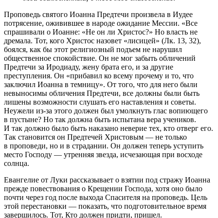
Проповедь святого Иоанна Предтечи произвела в Иудее
потрясение, оживившее в народе ожидание Мессии. «Все
спрашивали о Иоанне: «Не он ли Христос?» Но власть не
дремала. Тот, кого Христос назовет «лисицей» (Лк. 13, 32),
боялся, как бы этот религиозный подъем не нарушил
общественное спокойствие. Он не мог забыть обличений
Предтечи за Иродиаду, жену брата его, и за другие
преступления. Он «прибавил ко всему прочему и то, что
заключил Иоанна в темницу». От того, что для него были
невыносимы обличения Предтечи, все должны были быть
лишены возможности слушать его наставления и советы.
Неужели из-за этого должен был умолкнуть глас вопиющего
в пустыне? Но так должна быть испытана вера учеников.
И так должно было быть наказано неверие тех, кто отверг его.
Так становится он Предтечей Христовым — не только
в проповеди, но и в страдании. Он должен теперь уступить
место Господу — утренняя звезда, исчезающая при восходе
солнца.
Евангелие от Луки рассказывает о взятии под стражу Иоанна
прежде повествования о Крещении Господа, хотя оно было
почти через год после выхода Спасителя на проповедь. Цель
этой перестановки — показать, что подготовительное время
завершилось. Тот, Кто должен придти, пришел.