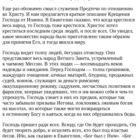
Еще раз обозначен смысл служения Предтечи по отношению
ко Христу. И нам предлагается краткое описание Крещения
Господа от Иоанна. В Евангелии сказано, что когда крестился
весь народ, то Господь тоже крестился. Христос хотел
креститься последним среди людей, и после всех. Он увидел,
какое множество народа было приготовлено таким образом
для принятия Его, и тогда явился миру.
Господь видит толпу людей, бегущих отовсюду. Они
представляют весь народ Ветхого Завета, устремленный
к чаемому Мессии. В этих людях — восемнадцать веков
надежды и ожидания. Перед Господом — толпа грешников,
жаждущих очищения: алчных мытарей, блудниц, продажных
судей, воинов, служащих за деньги римскому
оккупационному режиму, саддукеев, несчастных политиков и
фарисеев, впервые увидевших, что и им можно себя в чем-то
упрекнуть. Господь узнает в них их предков, которые так
часто забывали призывы Иеговы, поклоняясь лживым богам
на высотах, но которые также могли возвращаться
к истинному Богу и каяться, когда на них обрушивались беды.
Господь пришел ради всех. Всюду, где Он будет проходить, Он
будет творить добро, и исцелять всех, кто был под властью
бесов. Ибо, как сказано в Евангелии, «Бог был с Ним». «Бог