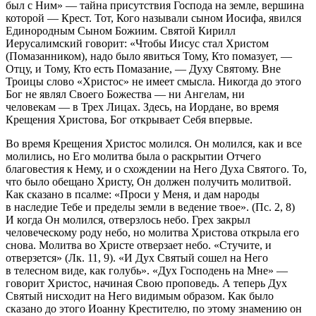
был с Ним» — тайна присутствия Господа на земле, вершина
которой — Крест. Тот, Кого называли сыном Иосифа, явился
Единородным Сыном Божиим. Святой Кирилл
Иерусалимский говорит: «Чтобы Иисус стал Христом
(Помазанником), надо было явиться Тому, Кто помазует, —
Отцу, и Тому, Кто есть Помазание, — Духу Святому. Вне
Троицы слово «Христос» не имеет смысла. Никогда до этого
Бог не являл Своего Божества — ни Ангелам, ни
человекам — в Трех Лицах. Здесь, на Иордане, во время
Крещения Христова, Бог открывает Себя впервые.
Во время Крещения Христос молился. Он молился, как и все
молились, но Его молитва была о раскрытии Отчего
благовестия к Нему, и о схождении на Него Духа Святого. То,
что было обещано Христу, Он должен получить молитвой.
Как сказано в псалме: «Проси у Меня, и дам народы
в наследие Тебе и пределы земли в ведение твое». (Пс. 2, 8)
И когда Он молился, отверзлось небо. Грех закрыл
человеческому роду небо, но молитва Христова открыла его
снова. Молитва во Христе отверзает небо. «Стучите, и
отверзется» (Лк. 11, 9). «И Дух Святый сошел на Него
в телесном виде, как голубь». «Дух Господень на Мне» —
говорит Христос, начиная Свою проповедь. А теперь Дух
Святый нисходит на Него видимым образом. Как было
сказано до этого Иоанну Крестителю, по этому знамению он