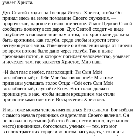
узнает Христа.
Дух Святой сходит на Господа Иисуса Христа, чтобы Он
принял здесь на земле помазание Своего служения, —
пророческое, царское и священническое. И мог Церкви Своей
сообщить полноту всех даров. Дух Святой сходит «в виде
голубине» в напоминание нам о том, что христиане должны
быть кроткими, как голуби, среди злобы и ярости этого
беснующегося мира. Извещение о избавлении мира от гибели
во время потопа было дано через голубя. Так и ныне
греховный потоп, в котором погибает человечество, убывает
и исчезает там, где является Христос, Мир наш.
«И был глас с небес, глаголющий: Ты Сын Мой
возлюбленный; в Тебе Мое благоволение!» Мы тоже
призваны услышать голос Отца: «Сей есть Сын Мой
возлюбленный, слушайте Его». Этот голос должен
проникнуть в нас, чтобы нашим крещением мы стали
причастниками смерти и Воскресения Христова.
И мы тоже можем теперь именоваться Его сынами. Бог избрал
с самого начала грешников свидетелями Своего явления. Он
не позвал в пустыню (ибо это было, несомненно, пустынное
место) книжников, богословов, ученых — тех, кто мог
в своих трактатах горделиво потом рассуждать, что они за