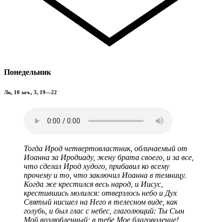
Понедельник
Лк, 10 зач., 3, 19—22
Тогда Ирод четвертовластник, обличаемый от
Иоанна за Иродиаду, жену брата своего, и за все,
что сделал Ирод худого, прибавил ко всему
прочему и то, что заключил Иоанна в темницу.
Когда же крестился весь народ, и Иисус,
крестившись молился: отверзлось небо и Дух
Святый нисшел на Него в телесном виде, как
голубь, и был глас с небес, глаголющий: Ты Сын
Мой возлюбленный; в тебе Мое благоволение!