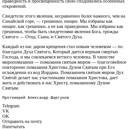
праведность и просвещенность свою сподобились особенных
откровений.
Свидетели этого явления, несравненно более важного, чем на
Синайской горе, — грешники, нищие. Мы избраны как
нищие, как грешники, а не как праведники. Мы избраны как
грешники, чтобы быть свидетелями явления Бога, трижды
Святого — Отца, Сына, и Святого Духа.
Каждый из нас даром крещения стал новым человеком — по
благодати Духа Святого, Который дается верным смертью
Господа, и мы совлекаемся ветхого человека. В таинстве
миропомазания — помазания святым миром — благоговейное
повторение помазания Христова Духом Святым при Его
исхождении из вод Иордана. Помазанием святым миром Дух
Святой делает нас участниками помазания Христова, дает
жить и действовать в нас Христу, помазанному Духом
Святым.
Протоиерей Александр Шаргунов
Telegram
VK
OK
Отправить на почту
Напечатать