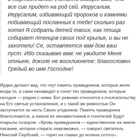
все сие придет на род сей. Иерусалим,
Иерусалим, избивающий пророков и камнями
побивающий посланных к тебе! сколько раз
хотел Я собрать детей твоих, как птица
собирает птенцов своих под крылья, и вы не
захотели! Се, оставляется вам дом ваш
пуст. Ибо сказываю вам: не увидите Меня
отныне, доколе не воскликнете: благословен
Грядый во имя Господне!
Иудеи делают вид, что чтут память праведников, которые жили
когда-то, а сами ненавидят и гонят тех праведников, которые
сегодня — рядом с ними. Бог ревниво относится к посягательству
на Его святые установления, и с такой же ревностью Он
заступается за честь Своих угодников. Память праведника
благословится, а имена их ненавистников и гонителей будут
покрыты позором. «Кровь праведников — единственное на земле
писание, которое стереть невозможно, — говорит святитель
Николай Сербский, — горит на главах до колена сотого».