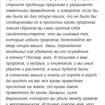
строите гробницы пророкам и украшаете
памятники праведников, и говорите: если бы
мы были во дни отцов наших, то не были бы
сообщниками их в пролитии крови пророков;
таким образом вы сами против себя
свидетельствуете, что вы сыновья тех,
которые избили пророков; дополняйте же
меру отцов ваших. Змии, порождения
ехиднины! как убежите вы от осуждения
в геенну? Посему, вот, Я посылаю к вам
пророков, и мудрых, и книжников; и вы иных
убьете и распнете, а иных будете бить
в синагогах ваших и гнать из города в город;
да придет на вас вся кровь праведная,
пролитая на земле, от крови Авеля
праведного до крови Захарии, сына
Варахиина, которого вы убили между храмом
и жертвенником. Истинно говорю вам, что