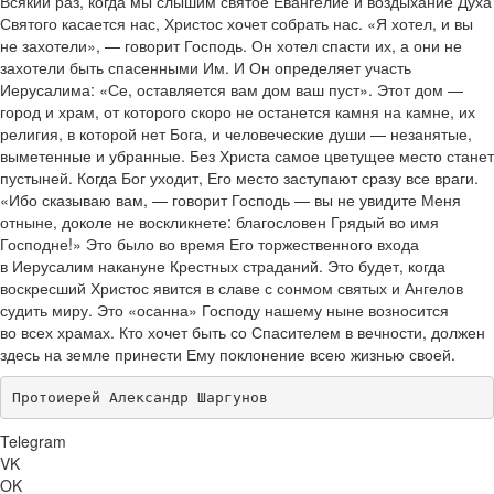
Всякий раз, когда мы слышим святое Евангелие и воздыхание Духа
Святого касается нас, Христос хочет собрать нас. «Я хотел, и вы
не захотели», — говорит Господь. Он хотел спасти их, а они не
захотели быть спасенными Им. И Он определяет участь
Иерусалима: «Се, оставляется вам дом ваш пуст». Этот дом —
город и храм, от которого скоро не останется камня на камне, их
религия, в которой нет Бога, и человеческие души — незанятые,
выметенные и убранные. Без Христа самое цветущее место станет
пустыней. Когда Бог уходит, Его место заступают сразу все враги.
«Ибо сказываю вам, — говорит Господь — вы не увидите Меня
отныне, доколе не воскликнете: благословен Грядый во имя
Господне!» Это было во время Его торжественного входа
в Иерусалим накануне Крестных страданий. Это будет, когда
воскресший Христос явится в славе с сонмом святых и Ангелов
судить миру. Это «осанна» Господу нашему ныне возносится
во всех храмах. Кто хочет быть со Спасителем в вечности, должен
здесь на земле принести Ему поклонение всею жизнью своей.
Протоиерей Александр Шаргунов
Telegram
VK
OK