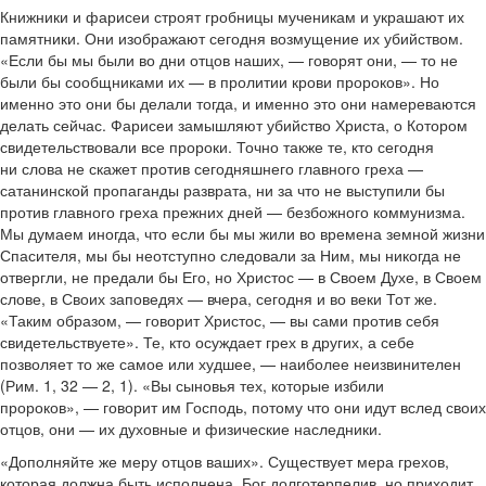
Книжники и фарисеи строят гробницы мученикам и украшают их
памятники. Они изображают сегодня возмущение их убийством.
«Если бы мы были во дни отцов наших, — говорят они, — то не
были бы сообщниками их — в пролитии крови пророков». Но
именно это они бы делали тогда, и именно это они намереваются
делать сейчас. Фарисеи замышляют убийство Христа, о Котором
свидетельствовали все пророки. Точно также те, кто сегодня
ни слова не скажет против сегодняшнего главного греха —
сатанинской пропаганды разврата, ни за что не выступили бы
против главного греха прежних дней — безбожного коммунизма.
Мы думаем иногда, что если бы мы жили во времена земной жизни
Спасителя, мы бы неотступно следовали за Ним, мы никогда не
отвергли, не предали бы Его, но Христос — в Своем Духе, в Своем
слове, в Своих заповедях — вчера, сегодня и во веки Тот же.
«Таким образом, — говорит Христос, — вы сами против себя
свидетельствуете». Те, кто осуждает грех в других, а себе
позволяет то же самое или худшее, — наиболее неизвинителен
(Рим. 1, 32 — 2, 1). «Вы сыновья тех, которые избили
пророков», — говорит им Господь, потому что они идут вслед своих
отцов, они — их духовные и физические наследники.
«Дополняйте же меру отцов ваших». Существует мера грехов,
которая должна быть исполнена. Бог долготерпелив, но приходит