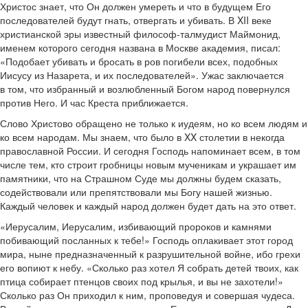
Христос знает, что Он должен умереть и что в будущем Его
последователей будут гнать, отвергать и убивать. В XII веке
христианской эры известный философ-талмудист Маймонид,
именем которого сегодня названа в Москве академия, писал:
«Подобает убивать и бросать в ров погибели всех, подобных
Иисусу из Назарета, и их последователей». Ужас заключается
в том, что избранный и возлюбленный Богом народ повернулся
против Него. И час Креста приближается.
Слово Христово обращено не только к иудеям, но ко всем людям и
ко всем народам. Мы знаем, что было в XX столетии в некогда
православной России. И сегодня Господь напоминает всем, в том
числе тем, кто строит гробницы новым мученикам и украшает им
памятники, что на Страшном Суде мы должны будем сказать,
содействовали или препятствовали мы Богу нашей жизнью.
Каждый человек и каждый народ должен будет дать на это ответ.
«Иерусалим, Иерусалим, избивающий пророков и камнями
побивающий посланных к тебе!» Господь оплакивает этот город
мира, ныне предназначенный к разрушительной войне, ибо грехи
его вопиют к небу. «Сколько раз хотел Я собрать детей твоих, как
птица собирает птенцов своих под крылья, и вы не захотели!»
Сколько раз Он приходил к ним, проповедуя и совершая чудеса.