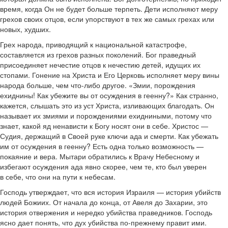
время, когда Он не будет больше терпеть. Дети исполняют меру
грехов своих отцов, если упорствуют в тех же самых грехах или
новых, худших.
Грех народа, приводящий к национальной катастрофе,
составляется из грехов разных поколений. Бог праведный
присоединяет нечестие отцов к нечестию детей, идущих их
стопами. Гонение на Христа и Его Церковь исполняет меру вины
народа больше, чем что-либо другое. «Змии, порождения
ехиднины! Как убежите вы от осуждения в геенну?» Как странно,
кажется, слышать это из уст Христа, изливающих благодать. Он
называет их змиями и порождениями ехидниными, потому что
знает, какой яд ненависти к Богу носят они в себе. Христос —
Судия, держащий в Своей руке ключи ада и смерти. Как убежать
им от осуждения в геенну? Есть одна только возможность —
покаяние и вера. Мытари обратились к Врачу Небесному и
избегают осуждения ада явно скорее, чем те, кто был уверен
в себе, что они на пути к небесам.
Господь утверждает, что вся история Израиля — история убийств
людей Божиих. От начала до конца, от Авеля до Захарии, это
история отвержения и нередко убийства праведников. Господь
ясно дает понять, что дух убийства по-прежнему правит ими.