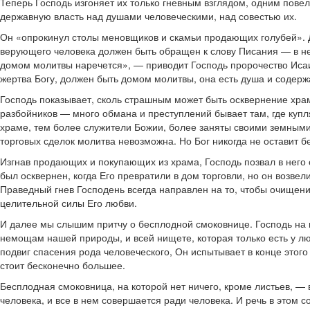
Теперь Господь изгоняет их только гневным взглядом, одним пове
державную власть над душами человеческими, над совестью их.
Он «опрокинул столы меновщиков и скамьи продающих голубей». Д
верующего человека должен быть обращен к слову Писания — в не
домом молитвы наречется», — приводит Господь пророчество Исаии
жертва Богу, должен быть домом молитвы, она есть душа и содерж
Господь показывает, сколь страшным может быть осквернение хра
разбойников — много обмана и преступлений бывает там, где купл
храме, тем более служители Божии, более заняты своими земными
торговых сделок молитва невозможна. Но Бог никогда не оставит б
Изгнав продающих и покупающих из храма, Господь позвал в него 
был осквернен, когда Его превратили в дом торговли, но он возвел
Праведный гнев Господень всегда направлен на то, чтобы очищени
целительной силы Его любви.
И далее мы слышим притчу о бесплодной смоковнице. Господь на п
немощам нашей природы, и всей нищете, которая только есть у л
подвиг спасения рода человеческого, Он испытывает в конце этого 
стоит бесконечно большее.
Бесплодная смоковница, на которой нет ничего, кроме листьев, —
человека, и все в нем совершается ради человека. И речь в этом с