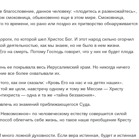
е благословение, данное человеку: «плодитесь и размножайтесь»,
гом смоковница, обыкновенно еще в этом мире. Смоковница,
го-то времени, но рано или поздно их притворство обнаруживается
роги, по которой шел Христос Бог. И этот народ сильно огорчил
ой деятельностью, как мы знаем, но не было в нем жизни.
о на смерть. Потому Господь говорит, что у них не будет плода
ень ее покрывала весь Иерусалимский храм. Но никогда ничего
ние все более охватывали их.
ого, как они сказали: «Кровь Его на нас и на детях наших».
той же цели, навстречу одному и тому же Мессии — Христу
нтихриста — одна и та же «тайна беззакония».
извлечь из знамений приближающегося Суда.
 «Невозможное» по человеческому естеству совершится силой
способ облегчить себе жизнь, но такое наше приобщение Кресту
И много ложной духовности. Если вера истинная, будет и истинная