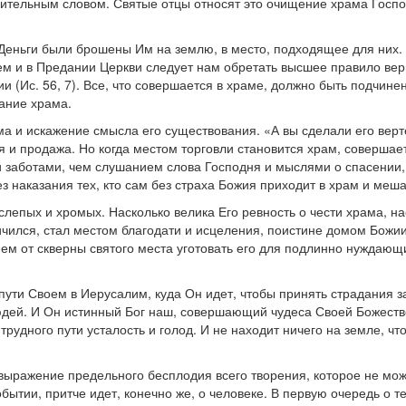
лительным словом. Святые отцы относят это очищение храма Госпо
еньги были брошены Им на землю, в место, подходящее для них. 
м и в Предании Церкви следует нам обретать высшее правило веры
 (Ис. 56, 7). Все, что совершается в храме, должно быть подчин
ание храма.
ма и искажение смысла его существования. «А вы сделали его вер
я и продажа. Но когда местом торговли становится храм, соверша
 заботами, чем слушанием слова Господня и мыслями о спасении,
ез наказания тех, кто сам без страха Божия приходит в храм и меш
слепых и хромых. Насколько велика Его ревность о чести храма, н
ичился, стал местом благодати и исцеления, поистине домом Божиим
ем от скверны святого места уготовать его для подлинно нуждающ
ути Своем в Иерусалим, куда Он идет, чтобы принять страдания за
юдей. И Он истинный Бог наш, совершающий чудеса Своей Божеств
трудного пути усталость и голод. И не находит ничего на земле, ч
 выражение предельного бесплодия всего творения, которое не мож
обытии, притче идет, конечно же, о человеке. В первую очередь о т