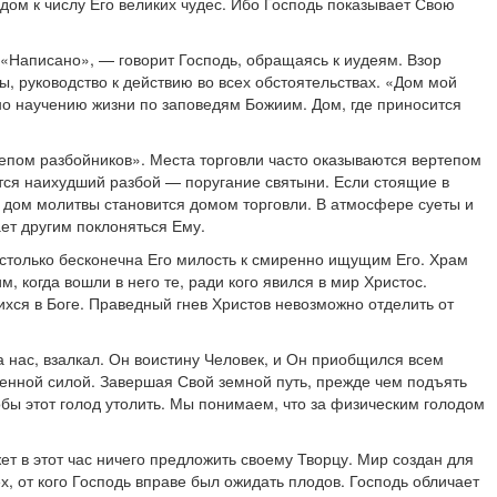
дом к числу Его великих чудес. Ибо Господь показывает Свою
«Написано», — говорит Господь, обращаясь к иудеям. Взор
, руководство к действию во всех обстоятельствах. «Дом мой
ено научению жизни по заповедям Божиим. Дом, где приносится
тепом разбойников». Места торговли часто оказываются вертепом
ется наихудший разбой — поругание святыни. Если стоящие в
 дом молитвы становится домом торговли. В атмосфере суеты и
ает другим поклоняться Ему.
астолько бесконечна Его милость к смиренно ищущим Его. Храм
, когда вошли в него те, ради кого явился в мир Христос.
ихся в Боге. Праведный гнев Христов невозможно отделить от
 нас, взалкал. Он воистину Человек, и Он приобщился всем
енной силой. Завершая Свой земной путь, прежде чем подъять
тобы этот голод утолить. Мы понимаем, что за физическим голодом
ет в этот час ничего предложить своему Творцу. Мир создан для
ех, от кого Господь вправе был ожидать плодов. Господь обличает