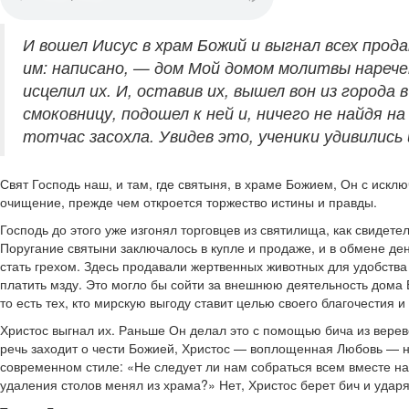
И вошел Иисус в храм Божий и выгнал всех прод
им: написано, — дом Мой домом молитвы наречет
исцелил их. И, оставив их, вышел вон из города 
смоковницу, подошел к ней и, ничего не найдя н
тотчас засохла. Увидев это, ученики удивились
Свят Господь наш, и там, где святыня, в храме Божием, Он с иск
очищение, прежде чем откроется торжество истины и правды.
Господь до этого уже изгонял торговцев из святилища, как свидет
Поругание святыни заключалось в купле и продаже, и в обмене ден
стать грехом. Здесь продавали жертвенных животных для удобства 
платить мзду. Это могло бы сойти за внешнюю деятельность дома Б
то есть тех, кто мирскую выгоду ставит целью своего благочестия и 
Христос выгнал их. Раньше Он делал это с помощью бича из верево
речь заходит о чести Божией, Христос — воплощенная Любовь — не
современном стиле: «Не следует ли нам собраться всем вместе н
удаления столов менял из храма?» Нет, Христос берет бич и ударя