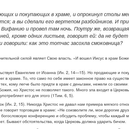
ающих и покупающих в храме, и опрокинул столы ме
ся; а вы сделали его вертепом разбойников. И при
в Вифанию и провел там ночь. Поутру же, возвращаяс
а ней, кроме одних листьев, говорит ей: да не буде
 и говорили: как это тотчас засохла смоковница?
лючительной силой являет Свою власть. «И вошел Иисус в храм Бо
ельствует Евангелие от Иоанна (Ин. 2, 14—15). Но продающие и пок
ег в храме. То, что само по себе имеет законное право на существ
тех, кому легче было придти в храм с деньгами, нежели со своими
ожия, но Христос не позволяет такого. Много зла входит в Церковь
употребляет его для этого (1Тим. 6, 5).
к (Ин. 2, 15). Никогда Христос не давал нам примера мягкого отно
 говорит торговцам в храме: «Не соизволите ли, мои дорогие дру
а богословскую конференцию и обсудить проблему, чтобы каждый м
ет. Бывают обстоятельства, когда Церковь должна ударить бичом.