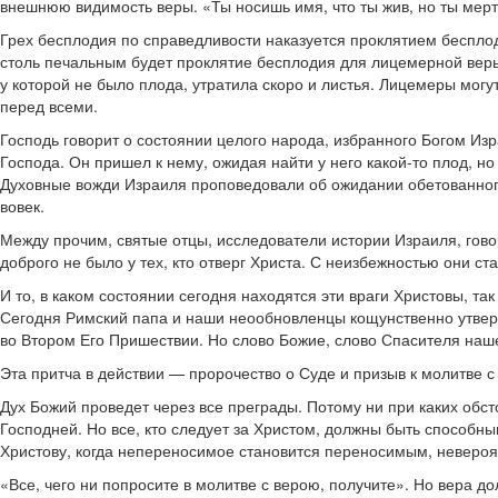
внешнюю видимость веры. «Ты носишь имя, что ты жив, но ты мерт
Грех бесплодия по справедливости наказуется проклятием бесплод
столь печальным будет проклятие бесплодия для лицемерной веры.
у которой не было плода, утратила скоро и листья. Лицемеры могу
перед всеми.
Господь говорит о состоянии целого народа, избранного Богом Изр
Господа. Он пришел к нему, ожидая найти у него какой-то плод, н
Духовные вожди Израиля проповедовали об ожидании обетованного 
вовек.
Между прочим, святые отцы, исследователи истории Израиля, говор
доброго не было у тех, кто отверг Христа. С неизбежностью они ст
И то, в каком состоянии сегодня находятся эти враги Христовы, так
Сегодня Римский папа и наши неообновленцы кощунственно утвержд
во Втором Его Пришествии. Но слово Божие, слово Спасителя наше
Эта притча в действии — пророчество о Суде и призыв к молитве 
Дух Божий проведет через все преграды. Потому ни при каких обс
Господней. Но все, кто следует за Христом, должны быть способн
Христову, когда непереносимое становится переносимым, неверо
«Все, чего ни попросите в молитве с верою, получите». Но вера д