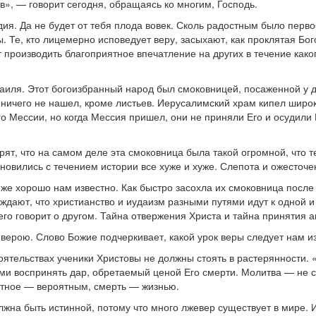
в», — говорит сегодня, обращаясь ко многим, Господь.
ия. Да не будет от тебя плода вовек. Сколь радостным было перво
 Те, кто лицемерно исповедует веру, засыхают, как проклятая Бо
т производить благоприятное впечатление на других в течение како
аиля. Этот богоизбранный народ был смоковницей, посаженной у до
о ничего не нашел, кроме листьев. Иерусалимский храм кипел широк
Мессии, но когда Мессия пришел, они не приняли Его и осудили Ег
ят, что на самом деле эта смоковница была такой огромной, что т
ановились с течением истории все хуже и хуже. Слепота и ожесточе
 же хорошо нам известно. Как быстро засохла их смоковница после т
ают, что христианство и иудаизм разными путями идут к одной и 
го говорит о другом. Тайна отвержения Христа и тайна принятия а
с верою. Слово Божие подчеркивает, какой урок веры следует нам 
тоятельствах ученики Христовы не должны стоять в растерянности.
ыми воспринять дар, обретаемый ценой Его смерти. Молитва — не 
ятное — вероятным, смерть — жизнью.
олжна быть истинной, потому что много лжевер существует в мире. 