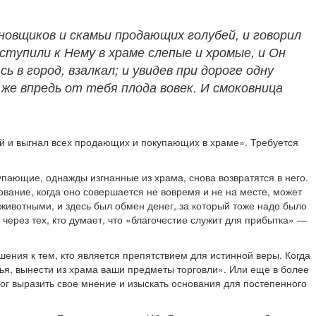
новщиков и скамьи продающих голубей, и говорил
ступили к Нему в храме слепые и хромые, и Он
ь в город, взалкал; и увидев при дороге одну
т же впредь от тебя плода вовек. И смоковница
жий и выгнал всех продающих и покупающих в храме». Требуется
упающие, однажды изгнанные из храма, снова возвратятся в него.
ование, когда оно совершается не вовремя и не на месте, может
 животными, и здесь был обмен денег, за который тоже надо было
 через тех, кто думает, что «благочестие служит для прибытка» —
шения к тем, кто является препятствием для истинной веры. Когда
зья, вынести из храма ваши предметы торговли». Или еще в более
ог выразить свое мнение и изыскать основания для постепенного