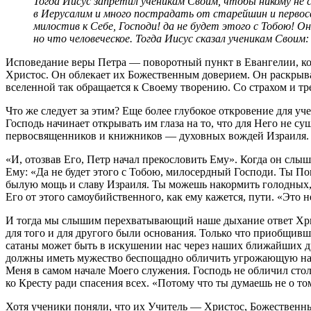
Тогда Иисус запретил ученикам Своим, чтобы никому не
в Иерусалим и много пострадать от старейшин и первосв
милостив к Себе, Господи! да не будет этого с Тобою! 
но что человеческое. Тогда Иисус сказал ученикам Своим:
Исповедание веры Петра — поворотный пункт в Евангелии, ког
Христос. Он облекает их Божественным доверием. Он раскрыв
вселенной так обращается к Своему творению. Со страхом и тр
Что же следует за этим? Еще более глубокое откровение для уч
Господь начинает открывать им глаза на то, что для Него не с
первосвященников и книжников — духовных вождей Израиля.
«И, отозвав Его, Петр начал прекословить Ему». Когда он слыш
Ему: «Да не будет этого с Тобою, милосердный Господи. Ты 
былую мощь и славу Израиля. Ты можешь накормить голодных, 
Его от этого самоубийственного, как ему кажется, пути. «Это н
И тогда мы слышим перехватывающий наше дыхание ответ Христ
для того и для другого были основания. Только что приобщив
сатаны может быть в искушении нас через наших ближайших др
должны иметь мужество беспощадно обличить угрожающую наш
Меня в самом начале Моего служения. Господь не обличил столь
ко Кресту ради спасения всех. «Потому что ты думаешь не о том
Хотя ученики поняли, что их Учитель — Христос, Божественны