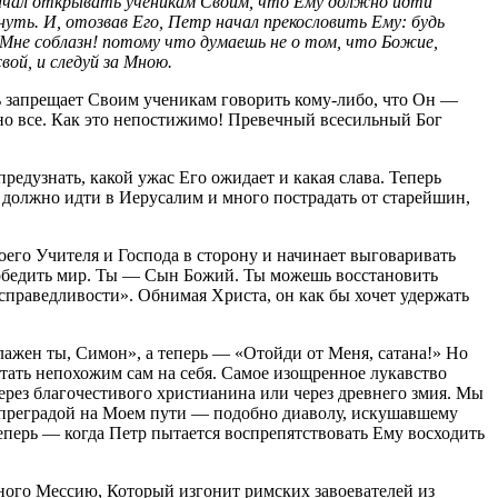
 начал открывать ученикам Своим, что Ему должно идти
уть. И, отозвав Его, Петр начал прекословить Ему: будь
 Мне соблазн! потому что думаешь не о том, что Божие,
вой, и следуй за Мною.
ь запрещает Своим ученикам говорить кому-либо, что Он —
но все. Как это непостижимо! Превечный всесильный Бог
редузнать, какой ужас Его ожидает и какая слава. Теперь
му должно идти в Иерусалим и много пострадать от старейшин,
воего Учителя и Господа в сторону и начинает выговаривать
победить мир. Ты — Сын Божий. Ты можешь восстановить
справедливости». Обнимая Христа, он как бы хочет удержать
ажен ты, Симон», а теперь — «Отойди от Меня, сатана!» Но
тать непохожим сам на себя. Самое изощренное лукавство
рез благочестивого христианина или через древнего змия. Мы
преградой на Моем пути — подобно диаволу, искушавшему
теперь — когда Петр пытается воспрепятствовать Ему восходить
ного Мессию, Который изгонит римских завоевателей из