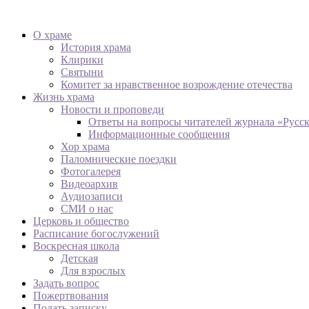
О храме
История храма
Клирики
Святыни
Комитет за нравственное возрождение отечества
Жизнь храма
Новости и проповеди
Ответы на вопросы читателей журнала «Русс
Информационные сообщения
Хор храма
Паломнические поездки
Фотогалерея
Видеоархив
Аудиозаписи
СМИ о нас
Церковь и общество
Расписание богослужений
Воскресная школа
Детская
Для взрослых
Задать вопрос
Пожертвования
Подать записку