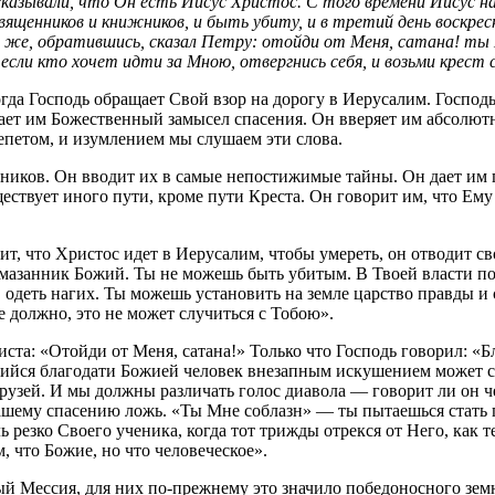
 сказывали, что Он есть Иисус Христос. С того времени Иисус
ященников и книжников, и быть убиту, и в третий день воскресн
Он же, обратившись, сказал Петру: отойди от Меня, сатана! ты
 если кто хочет идти за Мною, отвергнись себя, и возьми крест с
да Господь обращает Свой взор на дорогу в Иерусалим. Господ
ает им Божественный замысел спасения. Он вверяет им абсолют
епетом, и изумлением мы слушаем эти слова.
еников. Он вводит их в самые непостижимые тайны. Он дает им п
уществует иного пути, кроме пути Креста. Он говорит им, что Е
ит, что Христос идет в Иерусалим, чтобы умереть, он отводит с
Помазанник Божий. Ты не можешь быть убитым. В Твоей власти 
одеть нагих. Ты можешь установить на земле царство правды и 
е должно, это не может случиться с Тобою».
а: «Отойди от Меня, сатана!» Только что Господь говорил: «Бл
шийся благодати Божией человек внезапным искушением может с
узей. И мы должны различать голос диавола — говорит ли он че
ему спасению ложь. «Ты Мне соблазн» — ты пытаешься стать 
 резко Своего ученика, когда тот трижды отрекся от Него, как 
, что Божие, но что человеческое».
й Мессия, для них по-прежнему это значило победоносного зем