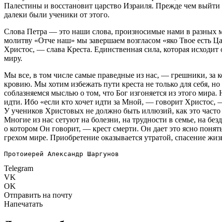
Палестины и восстановит царство Израиля. Прежде чем выйти в
далеки были ученики от этого.
Слова Петра — это наши слова, произносимые нами в разных м
молитву «Отче наш» мы завершаем возгласом «яко Твое есть Ца
Христос, — слава Креста. Единственная сила, которая исходи
миру.
Мы все, в том числе самые праведные из нас, — грешники, за
кровию. Мы хотим избежать пути креста не только для себя, 
соблазняемся мыслью о том, что Бог изгоняется из этого мира.
идти. Ибо «если кто хочет идти за Мной, — говорит Христос, — 
У учеников Христовых не должно быть иллюзий, как это часто б
Многие из нас сетуют на болезни, на трудности в семье, на без
о котором Он говорит, — крест смерти. Он дает это ясно понят
грехом мире. Приобретение оказывается утратой, спасение жи
Протоиерей Александр Шаргунов
Telegram
VK
OK
Отправить на почту
Напечатать