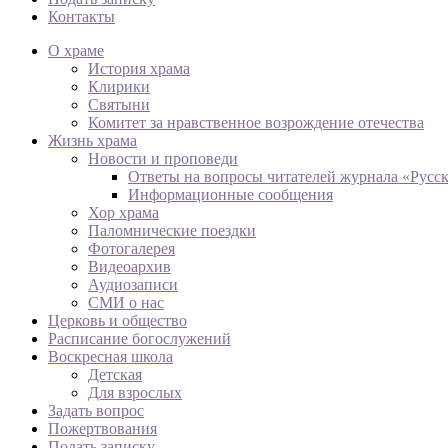
Контакты
О храме
История храма
Клирики
Святыни
Комитет за нравственное возрождение отечества
Жизнь храма
Новости и проповеди
Ответы на вопросы читателей журнала «Русс
Информационные сообщения
Хор храма
Паломнические поездки
Фотогалерея
Видеоархив
Аудиозаписи
СМИ о нас
Церковь и общество
Расписание богослужений
Воскресная школа
Детская
Для взрослых
Задать вопрос
Пожертвования
Подать записку