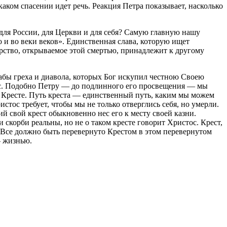
аком спасении идет речь. Реакция Петра показывает, насколько
для России, для Церкви и для себя? Самую главную нашу
 и во веки веков». Единственная слава, которую ищет
арство, открываемое этой смертью, принадлежит к другому
рабы греха и диавола, которых Бог искупил честною Своею
нас. Подобно Петру — до подлинного его просвещения — мы
 на Кресте. Путь креста — единственный путь, каким мы можем
истос требует, чтобы мы не только отверглись себя, но умерли.
й свой крест обыкновенно нес его к месту своей казни.
и скорби реальны, но не о таком кресте говорит Христос. Крест,
е. Все должно быть перевернуто Крестом в этом перевернутом
— жизнью.