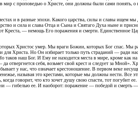
 мир с проповедью о Христе, они должны были сами понять, о к
естах и в разные эпохи. Какого царства, силы и славы ищем мы 
рство и сила и слава Отца и Сына и Святаго Духа ныне и присно
т от Креста, — немощь Его поражения и смерти. Единственное Ц
 которых Христос умер. Мы враги Божии, которых Бог спас. Мы 
но и для Христа. Но Он избирает только путь страданий — ради 
 Но таков наш Бог. И Ему не находится места в мире, кроме как
да отвергнется себя, возьмет свой крест и следует за Мной». Хр
ывает у нас, что означает крестоношение. В первом веке несущи
денежье, называя это крестами, которые мы должны нести. Все эт
ь, когда говорит, что кто хочет душу свою спасти, тот погубит е
зни — гибелью ее. И наоборот: поражение — победой и смерть 