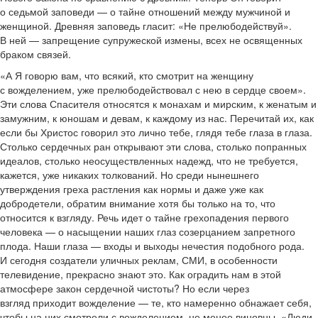
о седьмой заповеди — о тайне отношений между мужчиной и
женщиной. Древняя заповедь гласит: «Не прелюбодействуй».
В ней — запрещение супружеской измены, всех не освященных
браком связей.
«А Я говорю вам, что всякий, кто смотрит на женщину
с вожделением, уже прелюбодействовал с нею в сердце своем».
Эти слова Спасителя относятся к монахам и мирским, к женатым и
замужним, к юношам и девам, к каждому из нас. Перечитай их, как
если бы Христос говорил это лично тебе, глядя тебе глаза в глаза.
Столько сердечных ран открывают эти слова, столько попранных
идеалов, столько неосуществленных надежд, что не требуется,
кажется, уже никаких толкований. Но среди нынешнего
утверждения греха растления как нормы и даже уже как
добродетели, обратим внимание хотя бы только на то, что
относится к взгляду. Речь идет о тайне грехопадения первого
человека — о насыщении наших глаз созерцанием запретного
плода. Наши глаза — входы и выходы нечестия подобного рода.
И сегодня создатели уличных реклам, СМИ, в особенности
телевидение, прекрасно знают это. Как оградить нам в этой
атмосфере закон сердечной чистоты? Но если через
взгляд приходит вожделение — те, кто намеренно обнажает себя,
чтобы на них смотрели с вожделением, не менее виновны. «Люди