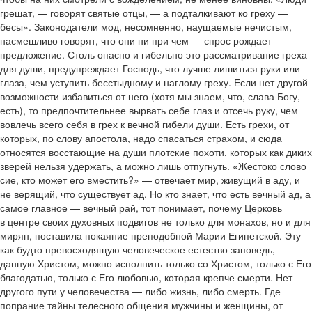
грешат, — говорят святые отцы, — а подталкивают ко греху —
бесы». Законодатели мод, несомненно, наущаемые нечистым,
насмешливо говорят, что они ни при чем — спрос рождает
предложение. Столь опасно и гибельно это рассматривание греха
для души, предупреждает Господь, что лучше лишиться руки или
глаза, чем уступить бесстыдному и наглому греху. Если нет другой
возможности избавиться от него (хотя мы знаем, что, слава Богу,
есть), то предпочтительнее вырвать себе глаз и отсечь руку, чем
вовлечь всего себя в грех к вечной гибели души. Есть грехи, от
которых, по слову апостола, надо спасаться страхом, и сюда
относятся восстающие на души плотские похоти, которых как диких
зверей нельзя удержать, а можно лишь отпугнуть. «Жестоко слово
сие, кто может его вместить?» — отвечает мир, живущий в аду, и
не верящий, что существует ад. Но кто знает, что есть вечный ад, а
самое главное — вечный рай, тот понимает, почему Церковь
в центре своих духовных подвигов не только для монахов, но и для
мирян, поставила покаяние преподобной Марии Египетской. Эту
как будто превосходящую человеческое естество заповедь,
данную Христом, можно исполнить только со Христом, только с Его
благодатью, только с Его любовью, которая крепче смерти. Нет
другого пути у человечества — либо жизнь, либо смерть. Где
попрание тайны телесного общения мужчины и женщины, от