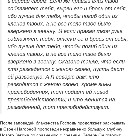
в сердце своем. Если же правый глаз твой
соблазняет тебя, вырви его и брось от себя,
ибо лучше для тебя, чтобы погиб один из
членов твоих, а не все тело твое было
ввержено в геенну. И если правая твоя рука
соблазняет тебя, отсеки ее и брось от себя,
ибо лучше для тебя, чтобы погиб один из
членов твоих, а не все тело твое было
ввержено в геенну. Сказано также, что если
кто разведется с женою своею, пусть даст
ей разводную. А Я говорю вам: кто
разводится с женою своею, кроме вины
прелюбодеяния, тот подает ей повод
прелюбодействовать; и кто женится на
разведенной, тот прелюбодействует.
После заповедей блаженства Господь продолжает раскрывать
в Своей Нагорной проповеди несравненно большую глубину
Нового Закона по сравнению с древним. Теперь Он говорит