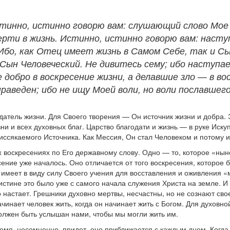
стинно, истинно говорю вам: слушающий слово Мо
мерти в жизнь. Истинно, истинно говорю вам: наст
Ибо, как Отец имеет жизнь в Самом Себе, так и Сы
Сын Человеческий. Не дивитесь сему; ибо наступае
обро в воскресение жизни, а делавшие зло — в во
праведен; ибо не ищу Моей воли, но воли пославше
атель жизни. Для Своего творения — Он источник жизни и добра. Э
ни и всех духовных благ. Царство благодати и жизнь — в руке Ис
еиссякаемого Источника. Как Мессия, Он стал Человеком и потому 
х воскресениях по Его державному слову. Одно — то, которое «ныне
сение уже началось. Оно отличается от того воскресения, которое 
ь имеет в виду силу Своего учения для восставления и оживления 
истине это было уже с самого начала служения Христа на земле. И
настает. Грешники духовно мертвы, несчастны, но не сознают свое
ачинает человек жить, когда он начинает жить с Богом. Для духо
олжен быть услышан нами, чтобы мы могли жить им.
емя, несомненно, придет, оно приближается с каждым днем. Когда