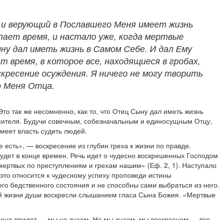
е и верующий в Пославшего Меня имеет жизнь
упает время, и настало уже, когда мертвые
ну дал иметь жизнь в Самом Себе. И дал Ему
т время, в которое все, находящиеся в гробах,
скресение осуждения. Я ничего не могу творить
го Меня Отца.
то так же несомненно, как то, что Отец Сыну дал иметь жизнь
купителя. Будучи совечным, собезначальным и единосущным Отцу,
имеет власть судить людей.
 есть», — воскресение из глубин греха к жизни по правде.
будет в конце времен. Речь идет о чудесно воскрешенных Господом
«мертвых по преступлениям и грехам нашим» (Еф. 2, 1). Наступало
 это относится к чудесному успеху проповеди истины
го бедственного состояния и не способны сами выбраться из него.
вной жизни души воскресли слышанием гласа Сына Божия. «Мертвые
 оно придет — мы не знаем. Но мы знаем, мы воскреснем — все,