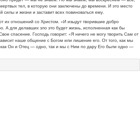
 мертвых тел, в которую они заключены до времени. И это место
й силы и жизни и заставит всех повиноваться ему.
 от их отношений со Христом. «И изыдут творившие добро
ро. А для делавших зло это будет жизнь, исполненная как бы
вое спасение. Господь говорит: «Я ничего не могу творить Сам от
зависит наше общение с Богом или лишение его. От того, как мы
как Он и Отец — одно, так и мы с Ним по дару Его были одно —