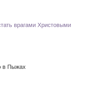
тать врагами Христовыми
о в Пыжах