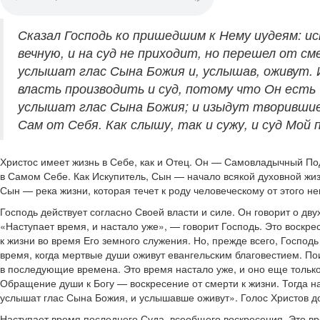
Сказал Господь ко пришедшим к Нему иудеям: и
вечную, и на суд не приходит, но перешел от с
услышат глас Сына Божия и, услышав, оживут. 
власть производить и суд, потому что Он есть 
услышат глас Сына Божия; и изыдут творившие д
Сам от Себя. Как слышу, так и сужу, и суд Мой 
Христос имеет жизнь в Себе, как и Отец. Он — Самовладычный Под
в Самом Себе. Как Искупитель, Сын — начало всякой духовной жиз
Сын — река жизни, которая течет к роду человеческому от этого н
Господь действует согласно Своей власти и силе. Он говорит о дву
«Наступает время, и настало уже», — говорит Господь. Это воскре
к жизни во время Его земного служения. Но, прежде всего, Господ
время, когда мертвые души оживут евангельским благовестием. По
в последующие времена. Это время настало уже, и оно еще только 
Обращение души к Богу — воскресение от смерти к жизни. Тогда н
услышат глас Сына Божия, и услышавше оживут». Голос Христов д
Наступает время последнего Суда, всеобщего воскресения. Это вр