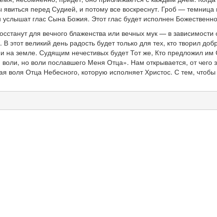
ы явиться перед Судией, и потому все воскреснут. Гроб — темница
и услышат глас Сына Божия. Этот глас будет исполнен Божественно
осстанут для вечного блаженства или вечных мук — в зависимости
В этот великий день радость будет только для тех, кто творил доб
 и на земле. Судящим нечестивых будет Тот же, Кто предложил им С
й воли, но воли пославшего Меня Отца». Нам открывается, от чего 
я воля Отца Небесного, которую исполняет Христос. С тем, чтобы 