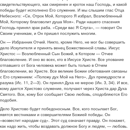
свидетельствующего, как смиренен и кроток наш Господь, и какой
победы будет исполнено Его служение. И мы слышим глас Отца
Небесного: «Се, Отрок Мой, Которого Я избрал, Возлюбленный
Мой, Которому благоволит душа Моя». Ради нашего спасения
Господь принял зрак раба. «Среди вас Я Слуга», — говорит Он
Своим ученикам, и Он пришел послужить многим.
Он — Избранник Отчий. Никто, кроме Него, не мог бы совершить
дело Искупителя и принять венец Божественной славы. Иисус
Христос — Возлюбленный Сын Божий, в Котором — Отчее
благоволение. И оно во всех, кто в Иисусе Христе. Все упование
отпавшего от Бога человека может быть только в Отчем
благоволении, во Христе. Все великие Божии обетования связаны
с Его служением: «Положу дух Мой на Него», Дух премудрости и
разума (Ис. 11, 2—3). Он принял Духа не мерою (Ин. 3, 34). И все,
кому дается Христово служение, получают через Христа дар Духа
Святого. Все, кому Бог сообщает Свою любовь, сподобляются Его
подобия.
Дело Христово будет победоносным. Все, кого посылает Бог,
явятся вестниками и совершителями Божией победы. Он
«возвестит народам суд». Этот суд означает правду. Он покажет,
как надо жить, чтобы воздавать должное Богу и людям, — любовь.