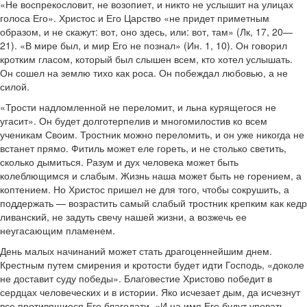
«Не воспрекословит, не возопиет, и никто не услышит на улицах
голоса Его». Христос и Его Царство «не придет приметным
образом, и не скажут: вот, оно здесь, или: вот, там» (Лк, 17, 20—
21). «В мире был, и мир Его не познал» (Ин. 1, 10). Он говорил
кротким гласом, который был слышен всем, кто хотел услышать.
Он сошел на землю тихо как роса. Он побеждал любовью, а не
силой.
«Трости надломленной не переломит, и льна курящегося не
угасит». Он будет долготерпелив и многомилостив ко всем
ученикам Своим. Тростник можно переломить, и он уже никогда не
встанет прямо. Фитиль может еле гореть, и не столько светить,
сколько дымиться. Разум и дух человека может быть
колеблющимся и слабым. Жизнь наша может быть не горением, а
коптением. Но Христос пришел не для того, чтобы сокрушить, а
поддержать — возрастить самый слабый тростник крепким как кедр
ливанский, не задуть свечу нашей жизни, а возжечь ее
неугасающим пламенем.
День малых начинаний может стать драгоценнейшим днем.
Крестным путем смирения и кротости будет идти Господь, «доколе
не доставит суду победы». Благовестие Христово победит в
сердцах человеческих и в истории. Яко исчезает дым, да исчезнут
все противящиеся Его благодати. «И на имя Его будут уповать