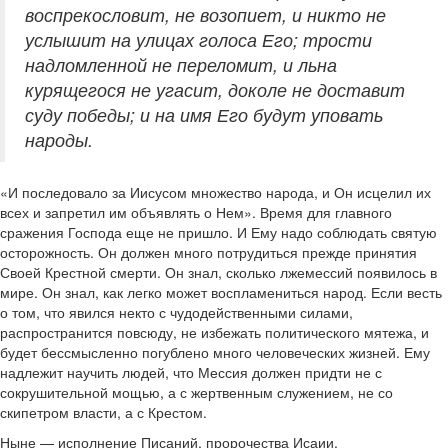
воспрекословит, не возопиет, и никто не
услышит на улицах голоса Его; трости
надломленной не переломит, и льна
курящегося не угасит, доколе не доставит
суду победы; и на имя Его будут уповать
народы.
«И последовало за Иисусом множество народа, и Он исцелил их
всех и запретил им объявлять о Нем». Время для главного
сражения Господа еще не пришло. И Ему надо соблюдать святую
осторожность. Он должен много потрудиться прежде принятия
Своей Крестной смерти. Он знал, сколько лжемессий появилось в
мире. Он знал, как легко может воспламениться народ. Если весть
о том, что явился некто с чудодейственными силами,
распространится повсюду, не избежать политического мятежа, и
будет бессмысленно погублено много человеческих жизней. Ему
надлежит научить людей, что Мессия должен придти не с
сокрушительной мощью, а с жертвенным служением, не со
скипетром власти, а с Крестом.
Ныне — исполнение Писаний, пророчества Исаии,