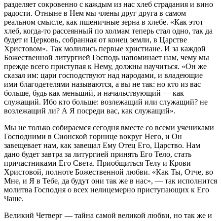
разделяет сокровенно с каждым из нас хлеб страдания и вино
радости. Отныне в Нем мы члены друг друга в самом
реальном смысле, как пшеничные зерна в хлебе. «Как этот
хлеб, когда-то рассеянный по холмам теперь стал одно, так да
будет и Церковь, собранная от конец земли, в Царстве
Христовом». Так молились первые христиане. И за каждой
Божественной литургией Господь напоминает нам, чему мы
прежде всего приступая к Нему, должны научиться. «Он же
сказал им: цари господствуют над народами, и владеющие
ими благодетелями называются, а вы не так: но кто из вас
больше, будь как меньший, и начальствующий — как
служащий. Ибо кто больше: возлежащий или служащий? не
возлежащий ли? А Я посреди вас, как служащий».
Мы не только собираемся сегодня вместе со всеми учениками
Господними в Сионской горнице вокруг Него, и Он
завещевает нам, как завещал Ему Отец Его, Царство. Нам
дано будет завтра за литургией принять Его Тело, стать
причастниками Его Света. Приобщиться Телу и Крови
Христовой, полноте Божественной любви. «Как Ты, Отче, во
Мне, и Я в Тебе, да будут они так же в нас», — так исполнится
молитва Господня о всех нелицемерно приступающих к Его
Чаше.
Великий Четверг — тайна самой великой любви, но так же и