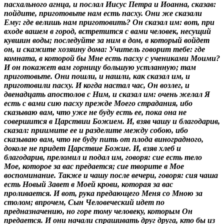
пасхального агнца, и послал Иисус Петра и Иоанна, сказав:
пойдите, приготовьте нам есть пасху. Они же сказали
Ему: где велишь нам приготовить? Он сказал им: вот, при
входе вашем в город, встретится с вами человек, несущий
кувшин воды; последуйте за ним в дом, в который войдет
он, и скажите хозяину дома: Учитель говорит тебе: где
комната, в которой бы Мне есть пасху с учениками Моими?
И он покажет вам горницу большую устланную; там
приготовьте. Они пошли, и нашли, как сказал им, и
приготовили пасху. И когда настал час, Он возлег, и
двенадцать апостолов с Ним, и сказал им: очень желал Я
есть с вами сию пасху прежде Моего страдания, ибо
сказываю вам, что уже не буду есть ее, пока она не
совершится в Царствии Божием. И, взяв чашу и благодарив,
сказал: приимите ее и разделите между собою, ибо
сказываю вам, что не буду пить от плода виноградного,
доколе не придет Царствие Божие. И, взяв хлеб и
благодарив, преломил и подал им, говоря: сие есть тело
Мое, которое за вас предается; сие творите в Мое
воспоминание. Также и чашу после вечери, говоря: сия чаша
есть Новый Завет в Моей крови, которая за вас
проливается. И вот, рука предающего Меня со Мною за
столом; впрочем, Сын Человеческий идет по
предназначению, но горе тому человеку, которым Он
предается. И они начали спрашивать друг друга, кто бы из