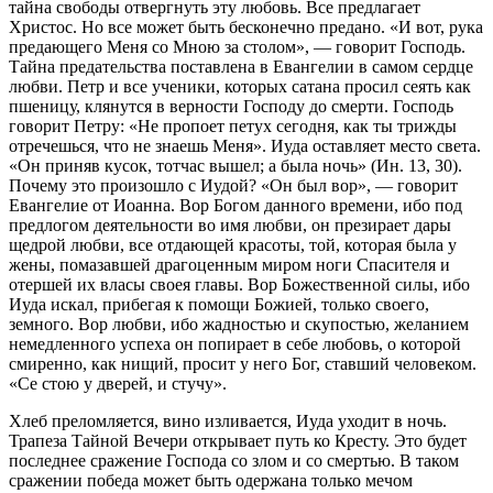
тайна свободы отвергнуть эту любовь. Все предлагает
Христос. Но все может быть бесконечно предано. «И вот, рука
предающего Меня со Мною за столом», — говорит Господь.
Тайна предательства поставлена в Евангелии в самом сердце
любви. Петр и все ученики, которых сатана просил сеять как
пшеницу, клянутся в верности Господу до смерти. Господь
говорит Петру: «Не пропоет петух сегодня, как ты трижды
отречешься, что не знаешь Меня». Иуда оставляет место света.
«Он приняв кусок, тотчас вышел; а была ночь» (Ин. 13, 30).
Почему это произошло с Иудой? «Он был вор», — говорит
Евангелие от Иоанна. Вор Богом данного времени, ибо под
предлогом деятельности во имя любви, он презирает дары
щедрой любви, все отдающей красоты, той, которая была у
жены, помазавшей драгоценным миром ноги Спасителя и
отершей их власы своея главы. Вор Божественной силы, ибо
Иуда искал, прибегая к помощи Божией, только своего,
земного. Вор любви, ибо жадностью и скупостью, желанием
немедленного успеха он попирает в себе любовь, о которой
смиренно, как нищий, просит у него Бог, ставший человеком.
«Се стою у дверей, и стучу».
Хлеб преломляется, вино изливается, Иуда уходит в ночь.
Трапеза Тайной Вечери открывает путь ко Кресту. Это будет
последнее сражение Господа со злом и со смертью. В таком
сражении победа может быть одержана только мечом