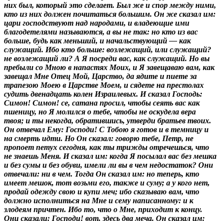
них был, который это сделает. Был же и спор между ними,
кто из них должен почитаться большим. Он же сказал им:
цари господствуют над народами, и владеющие ими
благодетелями называются, а вы не так: но кто из вас
больше, будь как меньший, и начальствующий — как
служащий. Ибо кто больше: возлежащий, или служащий?
не возлежащий ли? А Я посреди вас, как служащий. Но вы
пребыли со Мною в напастях Моих, и Я завещаваю вам, как
завещал Мне Отец Мой, Царство, да ядите и пиете за
трапезою Моею в Царстве Моем, и сядете на престолах
судить двенадцать колен Израилевых. И сказал Господь:
Симон! Симон! се, сатана просил, чтобы сеять вас как
пшеницу, но Я молился о тебе, чтобы не оскудела вера
твоя; и ты некогда, обратившись, утверди братьев твоих.
Он отвечал Ему: Господи! С Тобою я готов и в темницу и
на смерть идти. Но Он сказал: говорю тебе, Петр, не
пропоет петух сегодня, как ты трижды отречешься, что
не знаешь Меня. И сказал им: когда Я посылал вас без мешка
и без сумы и без обуви, имели ли вы в чем недостаток? Они
отвечали: ни в чем. Тогда Он сказал им: но теперь, кто
имеет мешок, тот возьми его, также и суму; а у кого нет,
продай одежду свою и купи меч; ибо сказываю вам, что
должно исполниться на Мне и сему написанному: и к
злодеям причтен. Ибо то, что о Мне, приходит к концу.
Они сказали: Господи! вот, здесь два меча. Он сказал им: