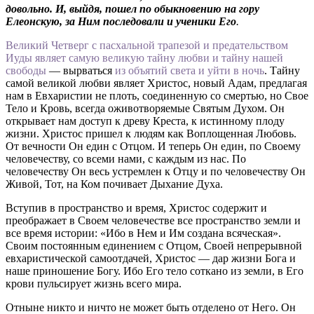
довольно. И, выйдя, пошел по обыкновению на гору
Елеонскую, за Ним последовали и ученики Его
.
Великий Четверг с пасхальной трапезой и предательством
Иуды
являет самую великую тайну любви и тайну нашей
свободы
— вырваться
из объятий света и уйти в ночь
. Тайну
самой великой любви являет Христос, новый Адам, предлагая
нам в Евхаристии не плоть, соединенную со смертью, но Свое
Тело и Кровь, всегда оживотворяемые Святым Духом. Он
открывает нам доступ к древу Креста, к истинному плоду
жизни. Христос пришел к людям как Воплощенная Любовь.
От вечности Он един с Отцом. И теперь Он един, по Своему
человечеству, со всеми нами, с каждым из нас. По
человечеству Он весь устремлен к Отцу и по человечеству Он
Живой, Тот, на Ком почивает Дыхание Духа.
Вступив в пространство и время, Христос содержит и
преображает в Своем человечестве все пространство земли и
все время истории: «Ибо в Нем и Им создана всяческая».
Своим постоянным единением с Отцом, Своей непрерывной
евхаристической самоотдачей, Христос — дар жизни Бога и
наше приношение Богу. Ибо Его тело соткано из земли, в Его
крови пульсирует жизнь всего мира.
Отныне никто и ничто не может быть отделено от Него. Он