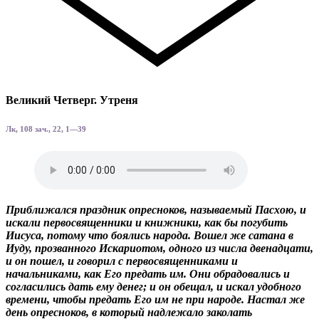
Великий Четверг. Утреня
Лк, 108 зач., 22, 1—39
Приближался праздник опресноков, называемый Пасхою, и
искали первосвященники и книжники, как бы погубить
Иисуса, потому что боялись народа. Вошел же сатана в
Иуду, прозванного Искариотом, одного из числа двенадцати,
и он пошел, и говорил с первосвященниками и
начальниками, как Его предать им. Они обрадовались и
согласились дать ему денег; и он обещал, и искал удобного
времени, чтобы предать Его им не при народе. Настал же
день опресноков, в который надлежало заколать