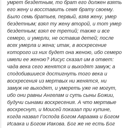
умрет бездетным, то брат его должен взять
его жену и восставить семя брату своему.
Было семь братьев, первый, взяв жену, умер
бездетным; взял ту жену второй, и тот умер
бездетным; взял ее третий; также и все
семеро, и умерли, не оставив детей; после
всех умерла и жена; итак, в воскресение
которого из них будет она женою, ибо семеро
имели ее женою? Иисус сказал им в ответ:
чада века сего женятся и выходят замуж; а
сподобившиеся достигнуть того века и
воскресения из мертвых ни женятся, ни
замуж не выходят, и умереть уже не могут,
ибо они равны Ангелам и суть сыны Божии,
будучи сынами воскресения. А что мертвые
воскреснут, и Моисей показал при купине,
когда назвал Господа Богом Авраама и Богом
Исаака и Богом Иакова. Бог же не есть Бог