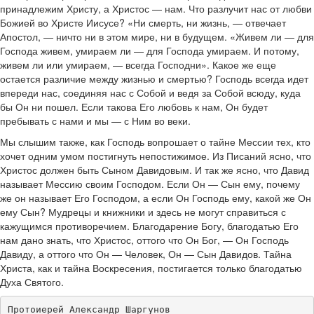
принадлежим Христу, а Христос — нам. Что разлучит нас от любви
Божией во Христе Иисусе? «Ни смерть, ни жизнь, — отвечает
Апостол, — ничто ни в этом мире, ни в будущем. «Живем ли — для
Господа живем, умираем ли — для Господа умираем. И потому,
живем ли или умираем, — всегда Господни». Какое же еще
остается различие между жизнью и смертью? Господь всегда идет
впереди нас, соединяя нас с Собой и ведя за Собой всюду, куда
бы Он ни пошел. Если такова Его любовь к нам, Он будет
пребывать с нами и мы — с Ним во веки.
Мы слышим также, как Господь вопрошает о тайне Мессии тех, кто
хочет одним умом постигнуть непостижимое. Из Писаний ясно, что
Христос должен быть Сыном Давидовым. И так же ясно, что Давид
называет Мессию своим Господом. Если Он — Сын ему, почему
же он называет Его Господом, а если Он Господь ему, какой же Он
ему Сын? Мудрецы и книжники и здесь не могут справиться с
кажущимся противоречием. Благодарение Богу, благодатью Его
нам дано знать, что Христос, оттого что Он Бог, — Он Господь
Давиду, а оттого что Он — Человек, Он — Сын Давидов. Тайна
Христа, как и тайна Воскресения, постигается только благодатью
Духа Святого.
Протоиерей Александр Шаргунов