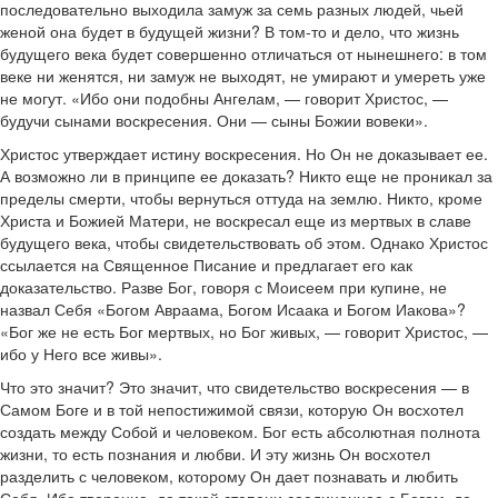
последовательно выходила замуж за семь разных людей, чьей
женой она будет в будущей жизни? В том-то и дело, что жизнь
будущего века будет совершенно отличаться от нынешнего: в том
веке ни женятся, ни замуж не выходят, не умирают и умереть уже
не могут. «Ибо они подобны Ангелам, — говорит Христос, —
будучи сынами воскресения. Они — сыны Божии вовеки».
Христос утверждает истину воскресения. Но Он не доказывает ее.
А возможно ли в принципе ее доказать? Никто еще не проникал за
пределы смерти, чтобы вернуться оттуда на землю. Никто, кроме
Христа и Божией Матери, не воскресал еще из мертвых в славе
будущего века, чтобы свидетельствовать об этом. Однако Христос
ссылается на Священное Писание и предлагает его как
доказательство. Разве Бог, говоря с Моисеем при купине, не
назвал Себя «Богом Авраама, Богом Исаака и Богом Иакова»?
«Бог же не есть Бог мертвых, но Бог живых, — говорит Христос, —
ибо у Него все живы».
Что это значит? Это значит, что свидетельство воскресения — в
Самом Боге и в той непостижимой связи, которую Он восхотел
создать между Собой и человеком. Бог есть абсолютная полнота
жизни, то есть познания и любви. И эту жизнь Он восхотел
разделить с человеком, которому Он дает познавать и любить