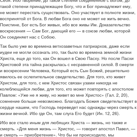
Себя. Ибо творение, до такой степени соединенное с Богом, до
такой степени принадлежащее Богу, что и Бог принадлежит ему,
не может перестать существовать. Оно участвует в полноте жизни,
воспринятой от Бога. В любви Бога оно не может не жить вечно.
Поистине, Бог есть Бог живых, ибо все живы Им. Доказательство
воскресения — Сам Бог, дающий его — в союзе любви, которой
Он соединяет нас с Собою.
Так было уже во времена ветхозаветных патриархов, даже если
иудеи не могли осознать это, так было во времена земной жизни
Христа, еще до того, как Он вошел в Свою Пасху. Но после Пасхи
Христовой эта тайна раскрылась с несравненной силой. В смерти
и воскресении Человека, Который есть Сын Божий, решительно
явилось ее ослепительное свидетельство. Для того, кто живет
Христом, для того, с кем Христос связан узами никогда не
колеблющейся любви, для того, кто может повторять с апостолом
Павлом: «Уже не я живу, но живет во мне Христос» (Гал. 2, 20),
сомнение больше невозможно. Благодать Божия свидетельствует в
сердце нашем, что Господь переведет нас однажды через смерть к
жизни вечной. Ибо где Он, там слуга Его будет (Ин. 12, 26).
Ибо все стало иным для любящих Христа — жизнь, но также и
смерть. «Для меня жизнь — Христос, — говорит апостол Павел, —
и смерть — приобретение». Что бы ни происходило, мы