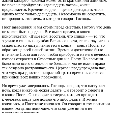
жизни каждого человека может быть кратким или длинным,
но пока не пройдут эти «двенадцать часов», жизнь
продолжается. Времени во дне — целых двенадцать часов,
однако всего только двенадцать. Невозможно ни сократить,
ни продлить этот день, о котором говорит Господь.
Пост завершился, и мы стоим перед смертью. Потому что день
не может быть продлен. Все имеет предел, и конец
приближается. «Душе моя, восстани, что спиши» — то, что
звучало в главных службах Великого поста, теперь звучит как
свидетельство наступления этого конца — конца Поста, во
образ конца всей нашей жизни. Времени достаточно было
в течение Поста для того, чтобы приобрести на него вечность,
которая откроется в Страстные дни и в Пасху. Но времени
было дано всего столько и не больше, и мы не имели право
так бездарно растрачивать его. Церковь предупреждала нас,
что «дух праздности», напрасной траты времени, является
причиной всех наших поражений.
Но время уже завершилось. Господь говорит, что наступает
ночь, когда никто не может делать. Он говорит о смерти и
о конце Поста. Он говорит о смерти, которая приходит
к человеку, когда уже поздно что-либо делать. И жизнь
кончилась, и Пост тоже кончился. Он говорит о том познании
нашем, когда мы понимаем, что сами уже ничего не
в состоянии изменить.