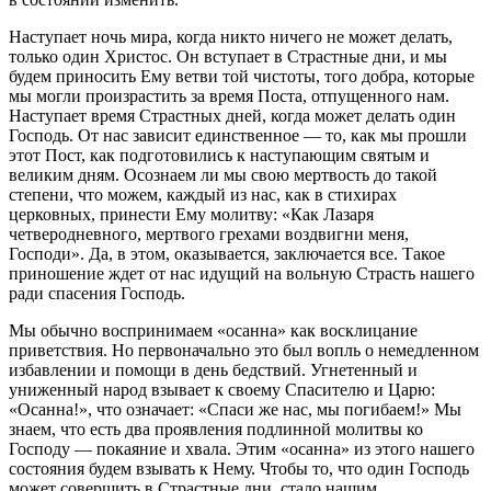
Наступает ночь мира, когда никто ничего не может делать,
только один Христос. Он вступает в Страстные дни, и мы
будем приносить Ему ветви той чистоты, того добра, которые
мы могли произрастить за время Поста, отпущенного нам.
Наступает время Страстных дней, когда может делать один
Господь. От нас зависит единственное — то, как мы прошли
этот Пост, как подготовились к наступающим святым и
великим дням. Осознаем ли мы свою мертвость до такой
степени, что можем, каждый из нас, как в стихирах
церковных, принести Ему молитву: «Как Лазаря
четверодневного, мертвого грехами воздвигни меня,
Господи». Да, в этом, оказывается, заключается все. Такое
приношение ждет от нас идущий на вольную Страсть нашего
ради спасения Господь.
Мы обычно воспринимаем «осанна» как восклицание
приветствия. Но первоначально это был вопль о немедленном
избавлении и помощи в день бедствий. Угнетенный и
униженный народ взывает к своему Спасителю и Царю:
«Осанна!», что означает: «Спаси же нас, мы погибаем!» Мы
знаем, что есть два проявления подлинной молитвы ко
Господу — покаяние и хвала. Этим «осанна» из этого нашего
состояния будем взывать к Нему. Чтобы то, что один Господь
может совершить в Страстные дни, стало нашим