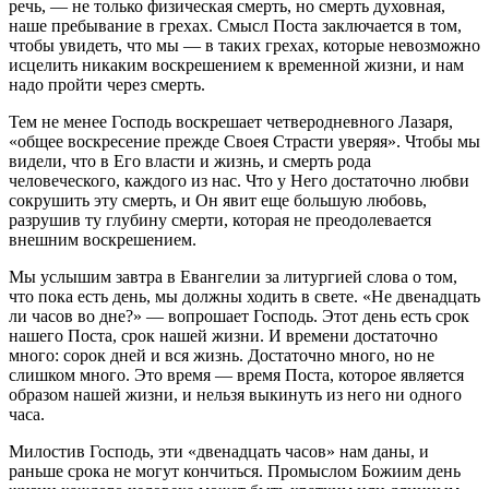
речь, — не только физическая смерть, но смерть духовная,
наше пребывание в грехах. Смысл Поста заключается в том,
чтобы увидеть, что мы — в таких грехах, которые невозможно
исцелить никаким воскрешением к временной жизни, и нам
надо пройти через смерть.
Тем не менее Господь воскрешает четверодневного Лазаря,
«общее воскресение прежде Своея Страсти уверяя». Чтобы мы
видели, что в Его власти и жизнь, и смерть рода
человеческого, каждого из нас. Что у Него достаточно любви
сокрушить эту смерть, и Он явит еще большую любовь,
разрушив ту глубину смерти, которая не преодолевается
внешним воскрешением.
Мы услышим завтра в Евангелии за литургией слова о том,
что пока есть день, мы должны ходить в свете. «Не двенадцать
ли часов во дне?» — вопрошает Господь. Этот день есть срок
нашего Поста, срок нашей жизни. И времени достаточно
много: сорок дней и вся жизнь. Достаточно много, но не
слишком много. Это время — время Поста, которое является
образом нашей жизни, и нельзя выкинуть из него ни одного
часа.
Милостив Господь, эти «двенадцать часов» нам даны, и
раньше срока не могут кончиться. Промыслом Божиим день