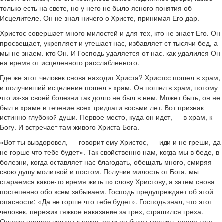
только есть на свете, но у него не было ясного понятия об
Исцелителе. Он не знал ничего о Христе, принимая Его дар.
Христос совершает много милостей и для тех, кто не знает Его. Он
просвещает, укрепляет и утешает нас, избавляет от тысячи бед, а
мы не знаем, кто Он. И Господь удаляется от нас, как удалился Он
на время от исцеленного расслабленного.
Где же этот человек снова находит Христа? Христос пошел в храм,
и получивший исцеление пошел в храм. Он пошел в храм, потому
что из-за своей болезни так долго не был в нем. Может быть, он не
был в храме в течение всех тридцати восьми лет. Вот признак
истинно глубокой души. Первое место, куда он идет, — в храм, к
Богу. И встречает там живого Христа Бога.
«Вот ты выздоровел, — говорит ему Христос, — иди и не греши, да
не горше что тебе будет». Так свойственно нам, когда мы в беде, в
болезни, когда оставляет нас благодать, обещать много, смиряя
свою душу молитвой и постом. Получив милость от Бога, мы
стараемся какое-то время жить по слову Христову, а затем снова
постепенно обо всем забываем. Господь предупреждает об этой
опасности: «Да не горше что тебе будет». Господь знал, что этот
человек, пережив тяжкое наказание за грех, страшился греха.
Однако горшее придет к нему, если он будет грешить после того,