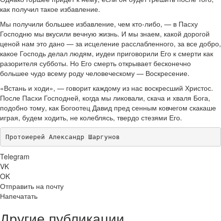
как получил такое избавление.
Мы получили большее избавление, чем кто-либо, — в Пасху
Господню мы вкусили вечную жизнь. И мы знаем, какой дорогой
ценой нам это дано — за исцеление расслабленного, за все добро,
какое Господь делал людям, иудеи приговорили Его к смерти как
разорителя субботы. Но Его смерть открывает бесконечно
большее чудо всему роду человеческому — Воскресение.
«Встань и ходи», — говорит каждому из нас воскресший Христос.
После Пасхи Господней, когда мы ликовали, скача и хваля Бога,
подобно тому, как Богоотец Давид пред сенным ковчегом скакаше
играя, будем ходить, не колеблясь, твердо стезями Его.
Протоиерей Александр Шаргунов
Telegram
VK
OK
Отправить на почту
Напечатать
Другие публикации ...