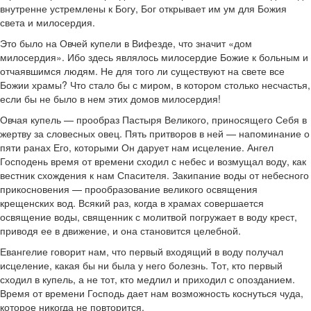
внутренне устремлены к Богу, Бог открывает им ум для Божия
света и милосердия.
Это было на Овчей купели в Вифезде, что значит «дом
милосердия». Ибо здесь являлось милосердие Божие к больным и
отчаявшимся людям. Не для того ли существуют на свете все
Божии храмы? Что стало бы с миром, в котором столько несчастья,
если бы не было в нем этих домов милосердия!
Овчая купель — прообраз Пастыря Великого, приносящего Себя в
жертву за словесных овец. Пять притворов в ней — напоминание о
пяти ранах Его, которыми Он дарует нам исцеление. Ангел
Господень время от времени сходил с небес и возмущал воду, как
вестник схождения к нам Спасителя. Закипание воды от небесного
прикосновения — прообразование великого освящения
крещенских вод. Всякий раз, когда в храмах совершается
освящение воды, священник с молитвой погружает в воду крест,
приводя ее в движение, и она становится целебной.
Евангелие говорит нам, что первый входящий в воду получал
исцеление, какая бы ни была у него болезнь. Тот, кто первый
сходил в купель, а не тот, кто медлил и приходил с опозданием.
Время от времени Господь дает нам возможность коснуться чуда,
которое никогда не повторится.