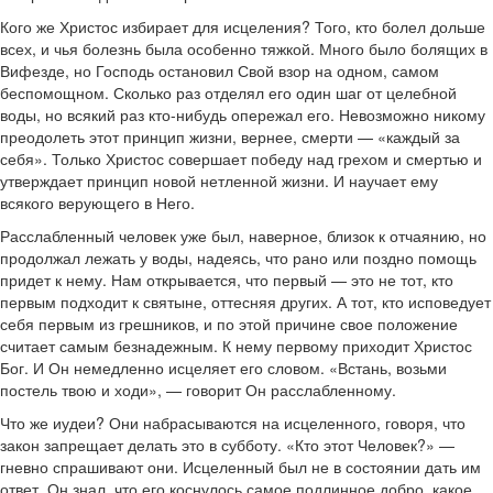
Кого же Христос избирает для исцеления? Того, кто болел дольше
всех, и чья болезнь была особенно тяжкой. Много было болящих в
Вифезде, но Господь остановил Свой взор на одном, самом
беспомощном. Сколько раз отделял его один шаг от целебной
воды, но всякий раз кто-нибудь опережал его. Невозможно никому
преодолеть этот принцип жизни, вернее, смерти — «каждый за
себя». Только Христос совершает победу над грехом и смертью и
утверждает принцип новой нетленной жизни. И научает ему
всякого верующего в Него.
Расслабленный человек уже был, наверное, близок к отчаянию, но
продолжал лежать у воды, надеясь, что рано или поздно помощь
придет к нему. Нам открывается, что первый — это не тот, кто
первым подходит к святыне, оттесняя других. А тот, кто исповедует
себя первым из грешников, и по этой причине свое положение
считает самым безнадежным. К нему первому приходит Христос
Бог. И Он немедленно исцеляет его словом. «Встань, возьми
постель твою и ходи», — говорит Он расслабленному.
Что же иудеи? Они набрасываются на исцеленного, говоря, что
закон запрещает делать это в субботу. «Кто этот Человек?» —
гневно спрашивают они. Исцеленный был не в состоянии дать им
ответ. Он знал, что его коснулось самое подлинное добро, какое