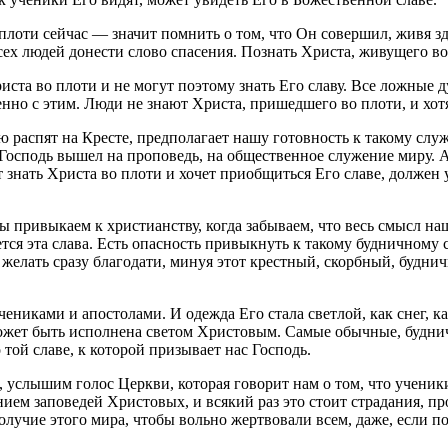
лоти сейчас — значит помнить о том, что Он совершил, живя здес
 всех людей донести слово спасения. Познать Христа, живущего 
риста во плоти и не могут поэтому знать Его славу. Все ложные
нно с этим. Люди не знают Христа, пришедшего во плоти, и хотят
ю распят на Кресте, предполагает нашу готовность к такому сл
 Господь вышел на проповедь, на общественное служение миру.
ет знать Христа во плоти и хочет приобщиться Его славе, должен 
 привыкаем к христианству, когда забываем, что весь смысл наш
тся эта слава. Есть опасность привыкнуть к такому будничному 
ть желать сразу благодати, минуя этот крестный, скорбный, буд
иками и апостолами. И одежда Его стала светлой, как снег, как 
 может быть исполнена светом Христовым. Самые обычные, будн
 той славе, к которой призывает нас Господь.
услышим голос Церкви, которая говорит нам о том, что ученики
нием заповедей Христовых, и всякий раз это стоит страдания, 
лучие этого мира, чтобы вольно жертвовали всем, даже, если по