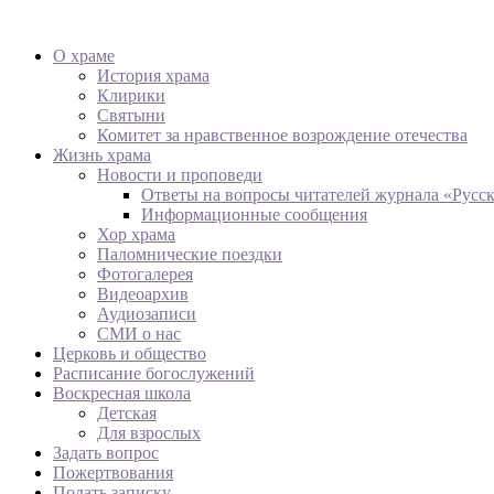
О храме
История храма
Клирики
Святыни
Комитет за нравственное возрождение отечества
Жизнь храма
Новости и проповеди
Ответы на вопросы читателей журнала «Русс
Информационные сообщения
Хор храма
Паломнические поездки
Фотогалерея
Видеоархив
Аудиозаписи
СМИ о нас
Церковь и общество
Расписание богослужений
Воскресная школа
Детская
Для взрослых
Задать вопрос
Пожертвования
Подать записку