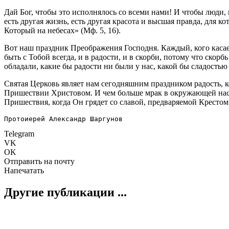
Дай Бог, чтобы это исполнялось со всеми нами! И чтобы люди,
есть другая жизнь, есть другая красота и высшая правда, для к
Который на небесах» (Мф. 5, 16).
Вот наш праздник Преображения Господня. Каждый, кого касает
быть с Тобой всегда, и в радости, и в скорби, потому что ско
обладали, какие бы радости ни были у нас, какой бы сладость
Святая Церковь являет нам сегодняшним праздником радость, ко
Пришествии Христовом. И чем больше мрак в окружающей нас ж
Пришествия, когда Он грядет со славой, предваряемой Крестом
Протоиерей Александр Шаргунов
Telegram
VK
OK
Отправить на почту
Напечатать
Другие публикации ...