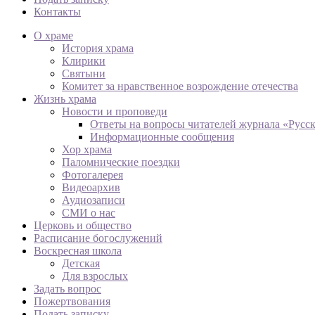
Контакты
О храме
История храма
Клирики
Святыни
Комитет за нравственное возрождение отечества
Жизнь храма
Новости и проповеди
Ответы на вопросы читателей журнала «Русс
Информационные сообщения
Хор храма
Паломнические поездки
Фотогалерея
Видеоархив
Аудиозаписи
СМИ о нас
Церковь и общество
Расписание богослужений
Воскресная школа
Детская
Для взрослых
Задать вопрос
Пожертвования
Подать записку