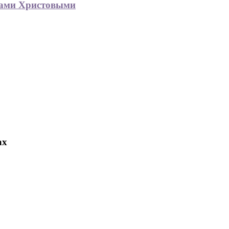
гами Христовыми
ах