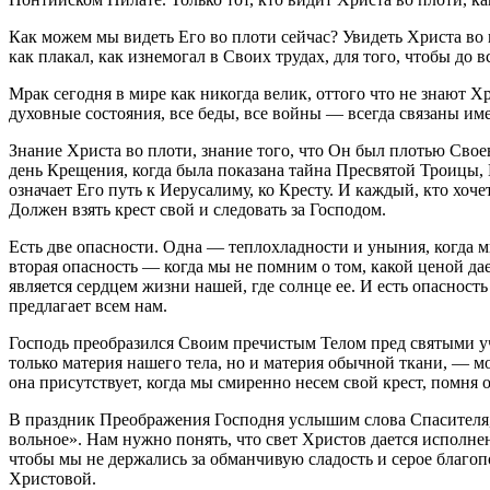
Как можем мы видеть Его во плоти сейчас? Увидеть Христа во п
как плакал, как изнемогал в Своих трудах, для того, чтобы до
Мрак сегодня в мире как никогда велик, оттого что не знают Х
духовные состояния, все беды, все войны — всегда связаны име
Знание Христа во плоти, знание того, что Он был плотью Свое
день Крещения, когда была показана тайна Пресвятой Троицы,
означает Его путь к Иерусалиму, ко Кресту. И каждый, кто хоч
Должен взять крест свой и следовать за Господом.
Есть две опасности. Одна — теплохладности и уныния, когда мы
вторая опасность — когда мы не помним о том, какой ценой дае
является сердцем жизни нашей, где солнце ее. И есть опаснос
предлагает всем нам.
Господь преобразился Своим пречистым Телом пред святыми учен
только материя нашего тела, но и материя обычной ткани, —
она присутствует, когда мы смиренно несем свой крест, помня о
В праздник Преображения Господня услышим слова Спасителя, 
вольное». Нам нужно понять, что свет Христов дается исполне
чтобы мы не держались за обманчивую сладость и серое благопо
Христовой.