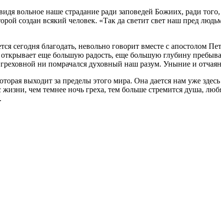
 видя вольное наше страдание ради заповедей Божиих, ради того
оторой создан всякий человек. «Так да светит свет наш пред люд
ся сегодня благодать, невольно говорит вместе с апостолом Пет
рбь открывает еще большую радость, еще большую глубину пребыва
ю греховной ни помрачался духовный наш разум. Уныние и отчая
торая выходит за пределы этого мира. Она дается нам уже здесь 
изни, чем темнее ночь греха, тем больше стремится душа, любя
.