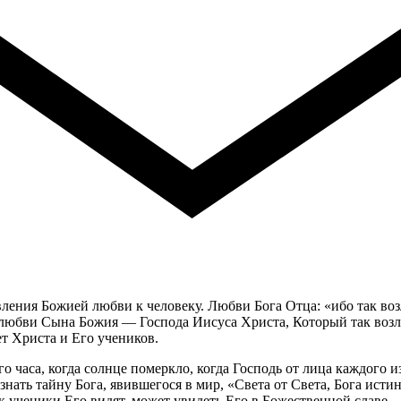
ления Божией любви к человеку. Любви Бога Отца: «ибо так во
 любви Сына Божия — Господа Иисуса Христа, Который так возл
т Христа и Его учеников.
ого часа, когда солнце померкло, когда Господь от лица каждого 
нать тайну Бога, явившегося в мир, «Света от Света, Бога истин
к ученики Его видят, может увидеть Его в Божественной славе.