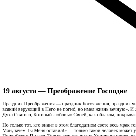
19 августа — Преображение Господне
Праздник Преображения — праздник Богоявления, праздник яв
всякий верующий в Него не погиб, но имел жизнь вечную». И
Духа Святого, Который любовью Своей, как облаком, покрывае
Но только тот, кто видит в этом благодатном свете весь мрак т
Мой, зачем Ты Меня оставил!» — только такой человек может уз
Понтийском Пилате. Только тот, кто видит Христа во плоти, ка