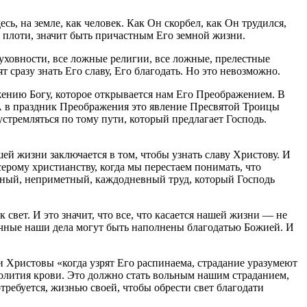
ь, на земле, как человек. Как Он скорбел, как Он трудился,
во плоти, значит быть причастным Его земной жизни.
 духовности, все ложные религии, все ложные, прелестные
 сразу знать Его славу, Его благодать. Но это невозможно.
ужению Богу, которое открывается нам Его Преображением. В
 А в праздник Преображения это явление Пресвятой Троицы
устремляться по тому пути, который предлагает Господь.
ей жизни заключается в том, чтобы узнать славу Христову. И
серому христианству, когда мы перестаем понимать, что
ничный, неприметный, каждодневный труд, который Господь
свет. И это значит, что все, что касается нашей жизни — не
ичные наши дела могут быть наполнены благодатью Божией. И
 Христовы «когда узрят Его распинаема, страдание уразумеют
пролития крови. Это должно стать вольным нашим страданием,
требуется, жизнью своей, чтобы обрести свет благодати