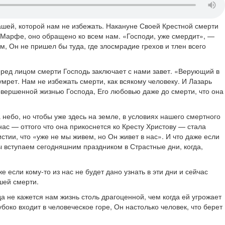
ашей, которой нам не избежать. Накануне Своей Крестной смерти
о Марфе, оно обращено ко всем нам. «Господи, уже смердит», —
м, Он не пришел бы туда, где злосмрадие грехов и тлен всего
еред лицом смерти Господь заключает с нами завет. «Верующий в
умрет. Нам не избежать смерти, как всякому человеку. И Лазарь
совершенной жизнью Господа, Его любовью даже до смерти, что она
а небо, но чтобы уже здесь на земле, в условиях нашего смертного
нас — оттого что она прикоснется ко Кресту Христову — стала
тии, что «уже не мы живем, но Он живет в нас». И что даже если
мы вступаем сегодняшним праздником в Страстные дни, когда,
если кому-то из нас не будет дано узнать в эти дни и сейчас
шей смерти.
а не кажется нам жизнь столь драгоценной, чем когда ей угрожает
боко входит в человеческое горе, Он настолько человек, что берет