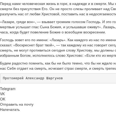
Перед нами человеческая жизнь в горе, в надежде и в смерти. Мы 
смерти без присутствия Его. Он не просто слезы проливает над Св
разлучить нас от любви Христовой, поставить нас в недосягаемости
«Лазаре, гряди вон», — взывает громким голосом Господь. И это г
мертвые услышат глас Сына Божия, и услышавше оживут». Лазарь,
часа, когда будет повеление Божие о всеобщем воскресении.
Господь зовет его по имени: «Лазарь». Как каждого из нас по имен
сказал: «Воскреснет брат твой», — так каждому из нас говорит сего
смерть, не могут противиться сегодня слову Христову, мы должны с
избранным Богом, исполнилось слово Христово: «Если кто из мертвы
Будем радостно помнить, как бы ни было темно, что бы ни ждало н
нас Себя отдает на смерть, исчезает страх смерти, и смерть трепе
Протоиерей Александр Шаргунов
Telegram
VK
OK
Отправить на почту
Напечатать