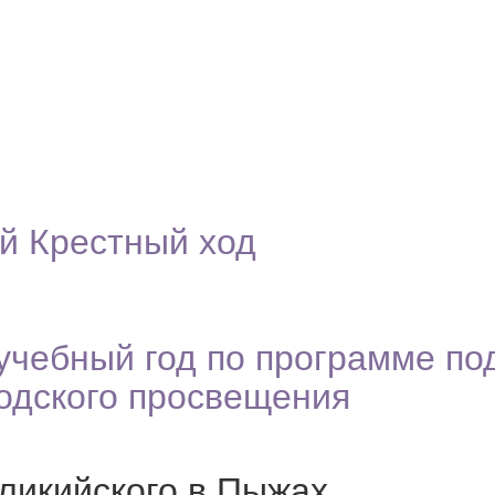
й Крестный ход
учебный год по программе по
ходского просвещения
ликийского в Пыжах