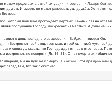
не можем представить в этой ситуации ни сестер, ни Лазаря без пр
оим другом. И смерть не может разорвать узы дружбы. Хотя этот ч
 Его зова.
олос, который поистине пробуждает мертвых. Каждый раз на отпева
 являя послушание Господу, воскресает из мертвых. А души наших
и позовет в день последнего воскресения. Выйди, — говорит Он, — ч
дня: «Воскреснет твой отец, твоя мать и твой сын, твой муж, твой д
нова и снова услышать, что Господь ждет от нас в ответ веры. Пото
х воскреснет, не поверят» (Лк. 16, 31). Он от смерти их избавляет
ас впереди, мы на пути не к смерти, а к жизни. Этот праздник нам
щет перед Тем, Кто так любит нас.