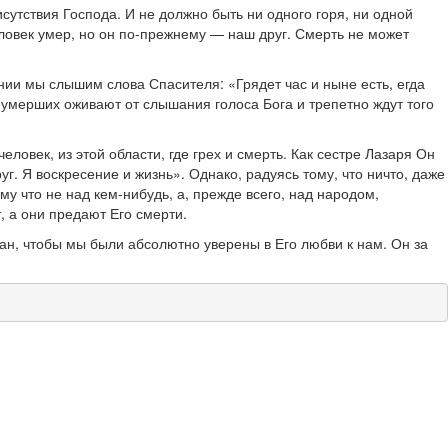
исутствия Господа. И не должно быть ни одного горя, ни одной
еловек умер, но он по-прежнему — наш друг. Смерть не может
нии мы слышим слова Спасителя: «Грядет час и ныне есть, егда
 умерших оживают от слышания голоса Бога и трепетно ждут того
еловек, из этой области, где грех и смерть. Как сестре Лазаря Он
руг. Я воскресение и жизнь». Однако, радуясь тому, что ничто, даже
му что не над кем-нибудь, а, прежде всего, над народом,
, а они предают Его смерти.
 дан, чтобы мы были абсолютно уверены в Его любви к нам. Он за