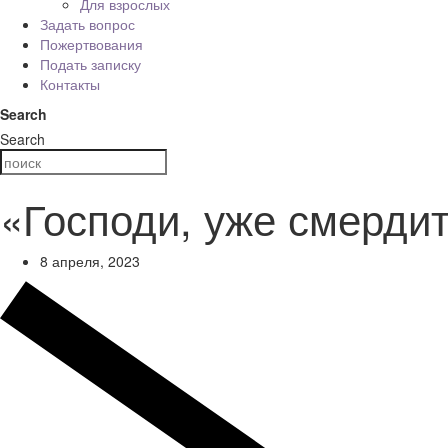
Для взрослых
Задать вопрос
Пожертвования
Подать записку
Контакты
Search
Search
«Господи, уже смерди
8 апреля, 2023