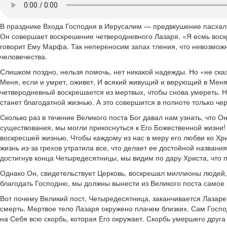
В празднике Входа Господня в Иерусалим — предвкушение пасхаль
Он совершает воскрешение четверодневного Лазаря. «Я есмь воскр
говорит Ему Марфа. Так непереносим запах тления, что невозможно
человечества.
Слишком поздно, нельзя помочь, нет никакой надежды. Но «не ска
Меня, если и умрет, оживет. И всякий живущий и верующий в Меня 
четверодневный воскрешается из мертвых, чтобы снова умереть. Н
станет благодатной жизнью. А это совершится в полноте только че
Сколько раз в течение Великого поста Бог давал нам узнать, что О
существования, мы могли прикоснуться к Его Божественной жизни! 
воскресшей жизнью. Чтобы каждому из нас в меру его любви ко Хри
жизнь из-за грехов утратила все, что делает ее достойной назван
достигнув конца Четыредесятницы, мы видим по дару Христа, что п
Однако Он, свидетельствует Церковь, воскрешал миллионы людей, и
благодать Господню, мы должны вынести из Великого поста самое 
Вот почему Великий пост, Четыредесятница, заканчивается Лазарев
смерть. Мертвое тело Лазаря окружено плачем близких. Сам Господь
на Себя всю скорбь, которая Его окружает. Скорбь умершего друга 