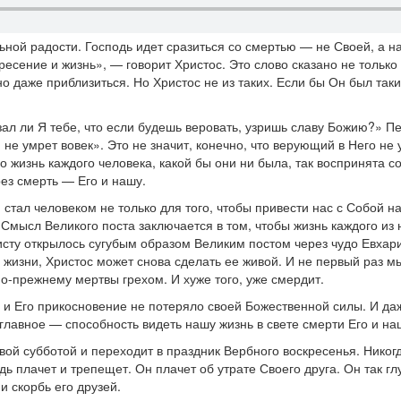
ной радости. Господь идет сразиться со смертью — не Своей, а н
есение и жизнь», — говорит Христос. Это слово сказано не тольк
 даже приблизиться. Но Христос не из таких. Если бы Он был таки
зал ли Я тебе, что если будешь веровать, узришь славу Божию?» П
не умрет вовек». Это не значит, конечно, что верующий в Него не 
о жизнь каждого человека, какой бы они ни была, так воспринята 
рез смерть — Его и нашу.
н стал человеком не только для того, чтобы привести нас с Собой н
Смысл Великого поста заключается в том, чтобы жизнь каждого из 
сту открылось сугубым образом Великим постом через чудо Евхарис
ия жизни, Христос может снова сделать ее живой. И не первый раз 
о-прежнему мертвы грехом. И хуже того, уже смердит.
 Его прикосновение не потеряло своей Божественной силы. И даже 
главное — способность видеть нашу жизнь в свете смерти Его и на
ой субботой и переходит в праздник Вербного воскресенья. Никогд
 плачет и трепещет. Он плачет об утрате Своего друга. Он так глу
и скорбь его друзей.