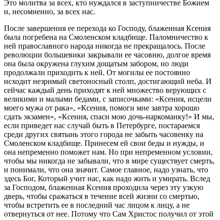
Это молитва за всех, кто нуждался в заступничестве Божием
и, несомненно, за всех нас.
После завершения ее перехода ко Господу, блаженная Ксения
была погребена на Смоленском кладбище. Паломничество к
ней православного народа никогда не прекращалось. После
революции большевики закрывали ее часовню, долгое время
она была окружена глухим дощатым забором, но люди
продолжали приходить к ней. От могилы ее постоянно
исходит незримый светоносный столп, достигающий неба. И
сейчас каждый день приходят к ней множество верующих с
великими и малыми бедами, с записочками: «Ксения, исцели
моего мужа от рака», «Ксения, помоги мне завтра хорошо
сдать экзамен», «Ксения, спаси мою дочь-наркоманку!» И мы,
если приведет нас случай быть в Петербурге, постараемся
среди других святынь этого города не забыть часовенку на
Смоленском кладбище. Принесем ей свои беды и нужды, и
она непременно поможет нам. Но при непременном условии,
чтобы мы никогда не забывали, что в мире существует смерть,
и понимали, что она значит. Самое главное, надо узнать, что
здесь Бог, Который учит нас, как надо жить и умирать. Вслед
за Господом, блаженная Ксения проходила через эту узкую
дверь, чтобы сражаться в течение всей жизни со смертью,
чтобы встретить ее в последний час лицом к лицу, а не
отвернуться от нее. Потому что Сам Христос получил от этой