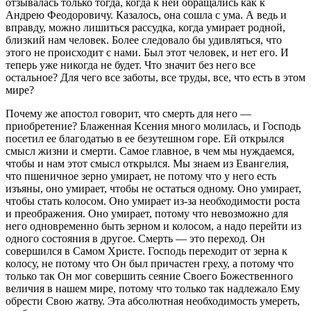
отзывалась только тогда, когда к ней обращались как к
Андрею Феодоровичу. Казалось, она сошла с ума. А ведь и
вправду, можно лишиться рассудка, когда умирает родной,
близкий нам человек. Более следовало бы удивляться, что
этого не происходит с нами. Был этот человек, и нет его. И
теперь уже никогда не будет. Что значит без него все
остальное? Для чего все заботы, все труды, все, что есть в этом
мире?
Почему же апостол говорит, что смерть для него —
приобретение? Блаженная Ксения много молилась, и Господь
посетил ее благодатью в ее безутешном горе. Ей открылся
смысл жизни и смерти. Самое главное, в чем мы нуждаемся,
чтобы и нам этот смысл открылся. Мы знаем из Евангелия,
что пшеничное зерно умирает, не потому что у него есть
изъяны, оно умирает, чтобы не остаться одному. Оно умирает,
чтобы стать колосом. Оно умирает из-за необходимости роста
и преображения. Оно умирает, потому что невозможно для
него одновременно быть зерном и колосом, а надо перейти из
одного состояния в другое. Смерть — это переход. Он
совершился в Самом Христе. Господь переходит от зерна к
колосу, не потому что Он был причастен греху, а потому что
только так Он мог совершить сеяние Своего Божественного
величия в нашем мире, потому что только так надлежало Ему
обрести Свою жатву. Эта абсолютная необходимость умереть,