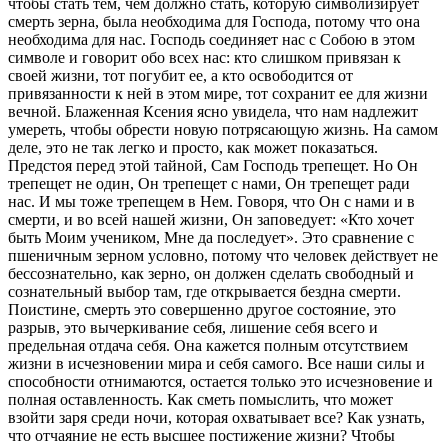
чтобы стать тем, чем должно стать, которую символизирует
смерть зерна, была необходима для Господа, потому что она
необходима для нас. Господь соединяет нас с Собою в этом
символе и говорит обо всех нас: кто слишком привязан к
своей жизни, тот погубит ее, а кто освободится от
привязанности к ней в этом мире, тот сохранит ее для жизни
вечной. Блаженная Ксения ясно увидела, что нам надлежит
умереть, чтобы обрести новую потрясающую жизнь. На самом
деле, это не так легко и просто, как может показаться.
Предстоя перед этой тайной, Сам Господь трепещет. Но Он
трепещет не один, Он трепещет с нами, Он трепещет ради
нас. И мы тоже трепещем в Нем. Говоря, что Он с нами и в
смерти, и во всей нашей жизни, Он заповедует: «Кто хочет
быть Моим учеником, Мне да последует». Это сравнение с
пшеничным зерном условно, потому что человек действует не
бессознательно, как зерно, он должен сделать свободный и
сознательный выбор там, где открывается бездна смерти.
Поистине, смерть это совершенно другое состояние, это
разрыв, это вычеркивание себя, лишение себя всего и
предельная отдача себя. Она кажется полным отсутствием
жизни в исчезновении мира и себя самого. Все наши силы и
способности отнимаются, остается только это исчезновение и
полная оставленность. Как сметь помыслить, что может
взойти заря среди ночи, которая охватывает все? Как узнать,
что отчаяние не есть высшее постижение жизни? Чтобы