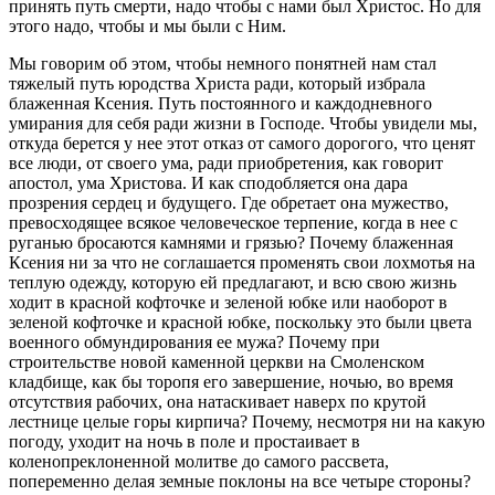
принять путь смерти, надо чтобы с нами был Христос. Но для
этого надо, чтобы и мы были с Ним.
Мы говорим об этом, чтобы немного понятней нам стал
тяжелый путь юродства Христа ради, который избрала
блаженная Ксения. Путь постоянного и каждодневного
умирания для себя ради жизни в Господе. Чтобы увидели мы,
откуда берется у нее этот отказ от самого дорогого, что ценят
все люди, от своего ума, ради приобретения, как говорит
апостол, ума Христова. И как сподобляется она дара
прозрения сердец и будущего. Где обретает она мужество,
превосходящее всякое человеческое терпение, когда в нее с
руганью бросаются камнями и грязью? Почему блаженная
Ксения ни за что не соглашается променять свои лохмотья на
теплую одежду, которую ей предлагают, и всю свою жизнь
ходит в красной кофточке и зеленой юбке или наоборот в
зеленой кофточке и красной юбке, поскольку это были цвета
военного обмундирования ее мужа? Почему при
строительстве новой каменной церкви на Смоленском
кладбище, как бы торопя его завершение, ночью, во время
отсутствия рабочих, она натаскивает наверх по крутой
лестнице целые горы кирпича? Почему, несмотря ни на какую
погоду, уходит на ночь в поле и простаивает в
коленопреклоненной молитве до самого рассвета,
попеременно делая земные поклоны на все четыре стороны?