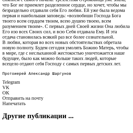
что Бог не приемлет разделенное сердце, но хочет, чтобы мы
безраздельно отдавали себя Его любви. Ей уже была ведома
первая и наибольшая заповедь: «возлюбиши Господа Бога
твоего всем сердцем твоим, всею душею твоею, всем
разумением твоим». С первых дней Своей жизни Она любила
Его изо всех Своих сил, и всю Себя отдавала Ему. И эта
отдача становилась всякий раз все более сознательной.
В любви, которая во всех новых обстоятельствах обретала
новую полноту. Будем сегодня умолять Божию Матерь, чтобы
в мире, где с неслыханной жестокостью уничтожается наше
будущее, было как можно больше таких людей, которые
всецело отдают себя Господу с самых первых детских лет.
Протоиерей Александр Шаргунов
Telegram
VK
OK
Отправить на почту
Напечатать
Другие публикации ...