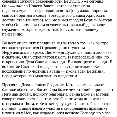
совершившуюся в сокровенности Ее души. Уже сегодня
Она — начало Нового Завета, который ставит на
недосягаемую высоту подвиг девства (не умаляя, впрочем,
святости брачного союза, возводимого Самим Христом в
достоинство таинства). Мы молимся сегодня Божией Матери,
чтобы Она помогла нам осуществлять каждый день наше
служение, которого ждет от нас Бог, согласно нашему
призванию.
Во всех описаниях праздника мы читаем о том, как быстро
восходит трехлетняя Отроковица по ступеням
Иерусалимского храма. Движимая Духом Святым и любовью
к святыне, Она устремляется к Богу. И первосвященник, по
откровению Духа Святого, выходит Ей навстречу и вводит Ее
во Святое Святых. Это радостное и стремительное Ее
восхождение по лестнице храма — икона всей Ее жизни,
перед которой мы молитвенно предстоим.
Пресвятая Дева — такое Создание, Которое имело самое
близкое общение с Богом. Она более чем кто-либо приняла от
Него дар любви, полноту благодати. Тайна Божией Матери,
говорят святые отцы, в том, что Она никогда ни в чем не
отступала от Бога, и Ее ответ дару Духа Святого был всегда
полным. Смысл нашего участия в сегодняшнем празднике —
научиться у Нее, как отдавать себя всецело Господу, по мере