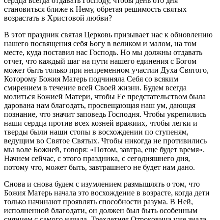
сердца всегда отдавать Господу, чтобы день ото дня
становиться ближе к Нему, обретая решимость святых
возрастать в Христовой любви?
В этот праздник святая Церковь призывает нас к обновлению
нашего посвящения себя Богу в великом и малом, на том
месте, куда поставил нас Господь. Но мы должны отдавать
отчет, что каждый шаг на пути нашего единения с Богом
может быть только при непременном участии Духа Святого,
Которому Божия Матерь подчиняла Себя со всяким
смирением в течение всей Своей жизни. Будем всегда
молиться Божией Матери, чтобы Ее предстательством была
дарована нам благодать, просвещающая наш ум, дающая
познание, что значит заповедь Господня. Чтобы укрепились
наши сердца против всех козней вражиих, чтобы легки и
тверды были наши стопы в восхождении по ступеням,
ведущим во Святое Святых. Чтобы никогда не противились
мы воле Божией, говоря: «Потом, завтра, еще будет время».
Начнем сейчас, с этого праздника, с сегодняшнего дня,
потому что, может быть, завтрашнего не будет нам дано.
Снова и снова будем с изумлением размышлять о том, что
Божия Матерь начала это восхождение в возрасте, когда дети
только начинают проявлять способности разума. В Ней,
исполненной благодати, он должен был быть особенным
сиянием с самого начала. Трехлетняя Отроковица уже знала,