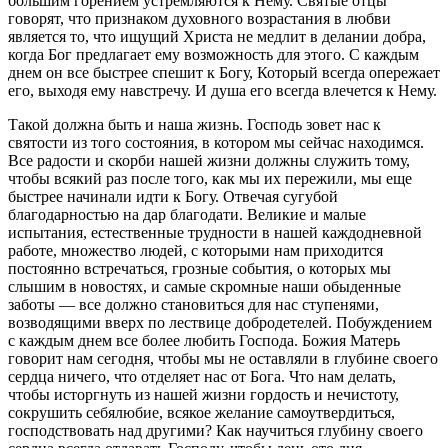
большим горением устремляются к Нему. Святые отцы
говорят, что признаком духовного возрастания в любви
является то, что ищущий Христа не медлит в делании добра,
когда Бог предлагает ему возможность для этого. С каждым
днем он все быстрее спешит к Богу, Который всегда опережает
его, выходя ему навстречу. И душа его всегда влечется к Нему.
Такой должна быть и наша жизнь. Господь зовет нас к
святости из того состояния, в котором мы сейчас находимся.
Все радости и скорби нашей жизни должны служить тому,
чтобы всякий раз после того, как мы их пережили, мы еще
быстрее начинали идти к Богу. Отвечая сугубой
благодарностью на дар благодати. Великие и малые
испытания, естественные трудности в нашей каждодневной
работе, множество людей, с которыми нам приходится
постоянно встречаться, грозные события, о которых мы
слышим в новостях, и самые скромные наши обыденные
заботы — все должно становиться для нас ступенями,
возводящими вверх по лествице добродетелей. Побуждением
с каждым днем все более любить Господа. Божия Матерь
говорит нам сегодня, чтобы мы не оставляли в глубине своего
сердца ничего, что отделяет нас от Бога. Что нам делать,
чтобы исторгнуть из нашей жизни гордость и нечистоту,
сокрушить себялюбие, всякое желание самоутвердиться,
господствовать над другими? Как научиться глубину своего