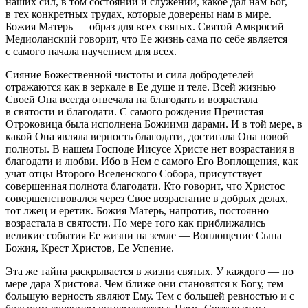
наших сил, в том состоянии и служении, какое дал нам Бог,
в тех конкретных трудах, которые доверены нам в мире.
Божия Матерь — образ для всех святых. Святой Амвросий
Медиоланский говорит, что Ее жизнь сама по себе является
с самого начала научением для всех.
Сияние Божественной чистоты и сила добродетелей
отражаются как в зеркале в Ее душе и теле. Всей жизнью
Своей Она всегда отвечала на благодать и возрастала
в святости и благодати. С самого рождения Пречистая
Отроковица была исполнена Божиими дарами. И в той мере, в
какой Она являла верность благодати, достигала Она новой
полноты. В нашем Господе Иисусе Христе нет возрастания в
благодати и любви. Ибо в Нем с самого Его Воплощения, как
учат отцы Второго Вселенского Собора, присутствует
совершенная полнота благодати. Кто говорит, что Христос
совершенствовался через Свое возрастание в добрых делах,
тот лжец и еретик. Божия Матерь, напротив, постоянно
возрастала в святости. По мере того как приближались
великие события Ее жизни на земле — Воплощение Сына
Божия, Крест Христов, Ее Успение.
Эта же тайна раскрывается в жизни святых. У каждого — по
мере дара Христова. Чем ближе они становятся к Богу, тем
большую верность являют Ему. Тем с большей ревностью и с