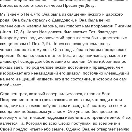
Богом, которое откроется через Пресвятую Деву.
Мы знаем о Ней, что Она была из священнического и царского
рода. Она была отраслью Давидовой, и Она была вечно
зеленеющим жезлом Аарона, как говорит нам пророчески Писание
(Числ. 17, 8). Через Нее должен был явиться Тот, благодаря
Которому весь род человеческий призывается быть царственным
священством (1 Пет. 2, 9). Через все века устремлялось
человечество к этому дню. Она предызбрана Богом прежде всех
времен. Когда человек отпал от Бога и подчинился злу, смерти и
диаволу, Господь дал обетование спасения. Этим избранием Бог
показывает, что род человеческий достойнее и праведнее, чем
изображает его ненавидящий его диавол, постоянно клевещущий
на него и ищущий низвести его в то состояние, в котором он сам
пребывает.
Страшен грех, который совершил человек, отпав от Бога.
Помрачение от этого греха заключается в том, что люди стали
предпочитать землю небу во всем и всегда. И поэтому во всем и
всегда они побеждаемы унынием. Это уныние беспросветно,
потому что нет никакой надежды изменить это предпочтение. И вот
является Та, Которая во всех Своих поступках, во всей жизни
Своей предпочитает небо земле. Однако Она не отвергает землю,