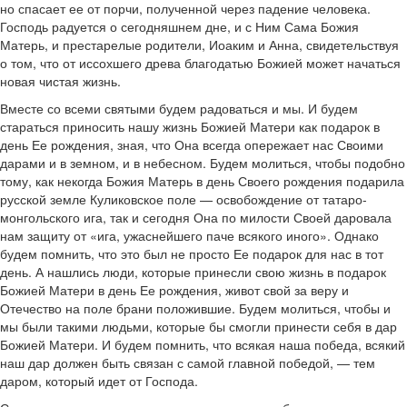
но спасает ее от порчи, полученной через падение человека.
Господь радуется о сегодняшнем дне, и с Ним Сама Божия
Матерь, и престарелые родители, Иоаким и Анна, свидетельствуя
о том, что от иссохшего древа благодатью Божией может начаться
новая чистая жизнь.
Вместе со всеми святыми будем радоваться и мы. И будем
стараться приносить нашу жизнь Божией Матери как подарок в
день Ее рождения, зная, что Она всегда опережает нас Своими
дарами и в земном, и в небесном. Будем молиться, чтобы подобно
тому, как некогда Божия Матерь в день Своего рождения подарила
русской земле Куликовское поле — освобождение от татаро-
монгольского ига, так и сегодня Она по милости Своей даровала
нам защиту от «ига, ужаснейшего паче всякого иного». Однако
будем помнить, что это был не просто Ее подарок для нас в тот
день. А нашлись люди, которые принесли свою жизнь в подарок
Божией Матери в день Ее рождения, живот свой за веру и
Отечество на поле брани положившие. Будем молиться, чтобы и
мы были такими людьми, которые бы смогли принести себя в дар
Божией Матери. И будем помнить, что всякая наша победа, всякий
наш дар должен быть связан с самой главной победой, — тем
даром, который идет от Господа.