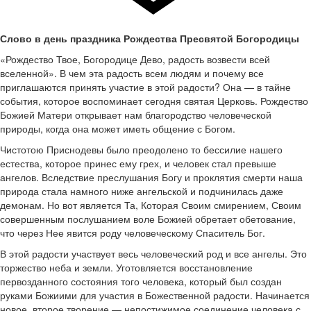
Слово в день праздника Рождества Пресвятой Богородицы
«Рождество Твое, Богородице Дево, радость возвести всей
вселенной». В чем эта радость всем людям и почему все
приглашаются принять участие в этой радости? Она — в тайне
события, которое воспоминает сегодня святая Церковь. Рождество
Божией Матери открывает нам благородство человеческой
природы, когда она может иметь общение с Богом.
Чистотою Приснодевы было преодолено то бессилие нашего
естества, которое принес ему грех, и человек стал превыше
ангелов. Вследствие преслушания Богу и проклятия смерти наша
природа стала намного ниже ангельской и подчинилась даже
демонам. Но вот является Та, Которая Своим смирением, Своим
совершенным послушанием воле Божией обретает обетование,
что через Нее явится роду человеческому Спаситель Бог.
В этой радости участвует весь человеческий род и все ангелы. Это
торжество неба и земли. Уготовляется восстановление
первозданного состояния того человека, который был создан
руками Божиими для участия в Божественной радости. Начинается
новое, второе творение — непостижимое соединение человека с