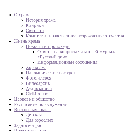
О храме
История храма
Клирики
Святыни
Комитет за нравственное возрождение отечества
Жизнь храма
Новости и проповеди
Ответы на вопросы читателей журнала
«Русский дом»
Информационные сообщения
Хор храма
Паломнические поездки
Фотогалерея
Видеоархив
Аудиозаписи
СМИ о нас
Церковь и общество
Расписание богослужений
Воскресная школа
Детская
Для взрослых
Задать вопрос
Пожертвования