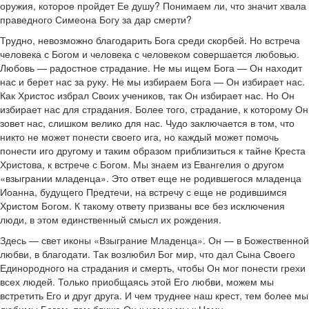
оружия, которое пройдет Ее душу? Понимаем ли, что значит хвала
праведного Симеона Богу за дар смерти?
Трудно, невозможно благодарить Бога среди скорбей. Но встреча
человека с Богом и человека с человеком совершается любовью.
Любовь — радостное страдание. Не мы ищем Бога — Он находит
нас и берет нас за руку. Не мы избираем Бога — Он избирает нас.
Как Христос избрал Своих учеников, так Он избирает нас. Но Он
избирает нас для страдания. Более того, страдание, к которому Он
зовет нас, слишком велико для нас. Чудо заключается в том, что
никто не может понести своего ига, но каждый может помочь
понести иго другому и таким образом приблизиться к тайне Креста
Христова, к встрече с Богом. Мы знаем из Евангелия о другом
«взыгрании младенца». Это ответ еще не родившегося младенца
Иоанна, будущего Предтечи, на встречу с еще не родившимся
Христом Богом. К такому ответу призваны все без исключения
люди, в этом единственный смысл их рождения.
Здесь — свет иконы «Взыграние Младенца». Он — в Божественной
любви, в благодати. Так возлюбил Бог мир, что дал Сына Своего
Единородного на страдания и смерть, чтобы Он мог понести грехи
всех людей. Только приобщаясь этой Его любви, можем мы
встретить Его и друг друга. И чем труднее наш крест, тем более мы