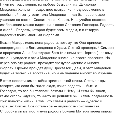
Ними нет расстояния, их любовь безгранична. Движение
Младенца Христа — радостное взыграние, и одновременно в
необычной изогнутости тела Младенца — как бы пророческое
указание на снятие Спасителя со Креста. Неслучайно похожее
изображение можно видеть на иконах Сретения Господня. Радость
и скорбь. Радость, которая будет всем людям, и в которую
надлежит войти многими скорбями.
Божия Матерь исполнена радости, потому что Она приносит
новорожденного Богомладенца в Храм. Святой праведный Симеон
и пророчица Анна благодарят Бога (и с ними вся Церковь), потому
что они увидели в этом Младенце знамение своего спасения. Но
через всю эту радость проходит предупреждение о многих
скорбях. Оружие пройдет душу Пресвятой Девы, и этот Младенец
будет не только на восстание, но и на падение многих во Израиле.
В этом непостижимая тайна христианской жизни. Святые отцы
говорят, что если бы знали люди, какая радость — быть с
Господом, то все бы толпами бежали к Нему. И если бы знали,
какие скорби ждут их, то никто не решился бы. В этом подлинность
христианской жизни, в том, что слезы и радость — чудесно и
страшно близки. Все остальное — видимость христианства.
Способны ли мы постигнуть радость Божией Матери перед лицом