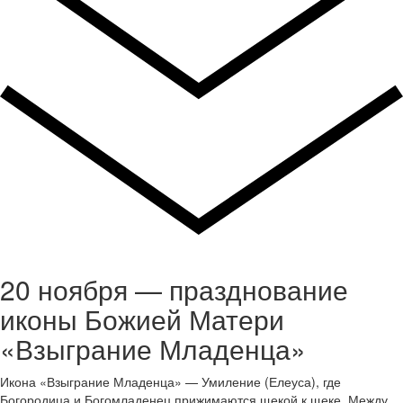
20 ноября — празднование
иконы Божией Матери
«Взыграние Младенца»
Икона «Взыграние Младенца» — Умиление (Елеуса), где
Богородица и Богомладенец прижимаются щекой к щеке. Между