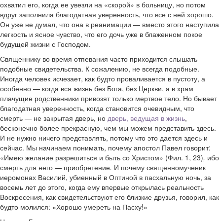
охватил его, когда ее увезли на «скорой» в больницу, но потом
вдруг заполнила благодатная уверенность, что все с ней хорошо.
Он уже не думал, что она в реанимации — вместо этого наступила
легкость и ясное чувство, что его дочь уже в блаженном покое
будущей жизни с Господом.
Священнику во время отпевания часто приходится слышать
подобные свидетельства. К сожалению, не всегда подобные.
Иногда человек исчезает, как будто проваливается в пустоту, а
особенно — когда вся жизнь без Бога, без Церкви, а в храм
плачущие родственники привозят только мертвое тело. Но бывает
благодатная уверенность, когда становится очевидным, что
смерть — не закрытая дверь, но
дверь, ведущая в жизнь
,
бесконечно более прекрасную, чем мы можем представить здесь.
И не нужно ничего представлять, потому что это дается здесь и
сейчас. Мы начинаем понимать, почему апостол Павел говорит:
«Имею желание разрешиться и быть со Христом» (Фил. 1, 23)
,
ибо
смерть для него — приобретение
.
И почему священномученик
иеромонах Василий, убиенный в Оптиной в пасхальную ночь, за
восемь лет до этого, когда ему впервые открылась реальность
Воскресения, как свидетельствуют его близкие друзья, говорил, как
будто молился: «Хорошо умереть на Пасху!»