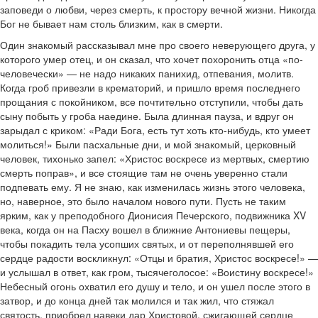
заповеди о любви, через смерть, к простору вечной жизни. Никогда
Бог не бывает нам столь близким, как в смерти.
Один знакомый рассказывал мне про своего неверующего друга, у
которого умер отец, и он сказал, что хочет похоронить отца «по-
человечески» — не надо никаких панихид, отпевания, молитв.
Когда гроб привезли в крематорий, и пришло время последнего
прощания с покойником, все почтительно отступили, чтобы дать
сыну побыть у гроба наедине. Была длинная пауза, и вдруг он
зарыдал с криком: «Ради Бога, есть тут хоть кто-нибудь, кто умеет
молиться!» Были пасхальные дни, и мой знакомый, церковный
человек, тихонько запел: «Христос воскресе из мертвых, смертию
смерть поправ», и все стоящие там не очень уверенно стали
подпевать ему. Я не знаю, как изменилась жизнь этого человека,
но, наверное, это было началом нового пути. Пусть не таким
ярким, как у преподобного Дионисия Печерского, подвижника XV
века, когда он на Пасху вошел в ближние Антониевы пещеры,
чтобы покадить тела усопших святых, и от переполнявшей его
сердце радости воскликнул: «Отцы и братия, Христос воскресе!» —
и услышал в ответ, как гром, тысячеголосое: «Воистину воскресе!»
Небесный огонь охватил его душу и тело, и он ушел после этого в
затвор, и до конца дней так молился и так жил, что стяжал
святость, приобрел навеки дар Христовой, сжигающей сердце