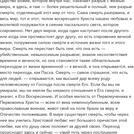
Царство Божие, которое внутри нас, означает разрыв с жизнью
мира, и здесь, и там — более решительный и полный, чем разрыв
смерти, отделяющий этот мир от того. Сама смерть разорвана, и
весь мир, тот и этот, телом воскресшего Христа нашею любовью и
молитвой погружается в сияние пасхального света, которое
сокровенно. Нет двух миров, когда один наступает после другого
или когда они противостоят друг другу, но есть откровение вечной
жизни, погружение силою смерти в источник жизни того и этого
мира. Смерть не перестает быть тем, что она есть —
убийственным, невыносимым разрывом, знаком несоответствия
времени и вечности, но она становится также обязательным
переходом от жизни временной — к вечной, и она открывается, как
место перехода, как Пасха. Смерть — самое страшное, что есть
для людей, — открывается, как высший дар всему роду
человеческому от Господа после смерти Его. Если бы мы не
умирали, мы не имели бы никакого отношения к Его смерти, и
значит, к Его Воскресению. И особая милость от Первомученика и
Первовоина Христа — всем от века невинноубиенным, всем
православным воинам, живот свой на поле брани за веру и
Отечество положившим. В мире существует смерть, чтобы через
нее мы учились Христовой любви: нет большего причастия этой
любви, как кто душу свою положит за друзей своих. Переход
происходит здесь и сейчас — узкий путь через послушание