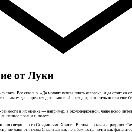
ие от Луки
азать. Все сказано. «Да молчит всякая плоть человеча, и да стоит со с
рое на самом деле превосходит земное. И восходит, сознательно или еще 
айности в их оценке — например, в околоцерковной, чаще всего интелле
, лишенное поэзии и полета.
сли оно соединено со Страданиями Христа. В этом — смысл страдания. Са
оспринимают эти слова Спасителя как неизбежность, почти как фатальнос