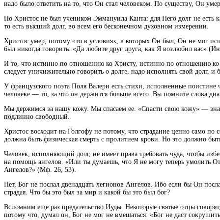
надо было ответить на то, что Он стал человеком. По существу, Он умер
Но Христос не был учеником Эммануила Канта: для Него долг не есть к
то есть высший долг, во всем его бесконечном духовном измерении.
Христос умер, потому что в условиях, в которых Он был, Он не мог ис
был никогда говорить: «Да любите друг друга, как Я возлюбил вас» (Ин
И то, что истинно по отношению ко Христу, истинно по отношению ко вс
следует уничижительно говорить о долге, надо исполнять свой долг, и
У французского поэта Поля Валери есть стихи, исполненные поистине чер
человеке — то, за что он держится больше всего. Вы помните слова диав
Мы держимся за нашу кожу. Мы спасаем ее. «Спасти свою кожу» — знач
подлинно свободный.
Христос восходит на Голгофу не потому, что страдание ценно само по 
должна быть физическая смерть с пролитием крови. Но это должно быть
Человек, исполняющий долг, не имеет права требовать чуда, чтобы изб
на помощь ангелов. «Или ты думаешь, что Я не могу теперь умолить 
Ангелов?» (Мф. 26, 53).
Нет, Бог не послал двенадцать легионов Ангелов. Ибо если бы Он посл
страдая. Что бы это был за мир и какой бы это был бог?
Вспомним еще раз предательство Иуды. Некоторые святые отцы говорят, 
потому что, думал он, Бог не мог не вмешаться: «Бог не даст сокруши