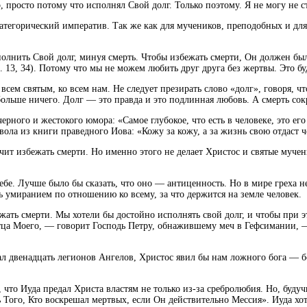
, просто потому что исполнял Свой долг. Только поэтому. Я не могу не ст
атегорический императив. Так же как для мучеников, преподобных и для
полнить Свой долг, минуя смерть. Чтобы избежать смерти, Он должен бы
. 13, 34). Потому что мы не можем любить друг друга без жертвы. Это буд
ем святым, ко всем нам. Не следует презирать слово «долг», говоря, чт
 больше ничего. Долг — это правда и это подлинная любовь. А смерть сок
ного и жестокого юмора: «Самое глубокое, что есть в человеке, это его 
ола из книги праведного Иова: «Кожу за кожу, а за жизнь свою отдаст чел
ит избежать смерти. Но именно этого не делает Христос и святые муче
себе. Лучше было бы сказать, что оно — антиценность. Но в мире греха н
 умиранием по отношению ко всему, за что держится на земле человек.
ежать смерти. Мы хотели бы достойно исполнять свой долг, и чтобы при 
Отца Моего, — говорит Господь Петру, обнажившему меч в Гефсимании, 
ал двенадцать легионов Ангелов, Христос явил бы нам ложного бога — бо
что Иуда предал Христа властям не только из-за сребролюбия. Но, будуч
ть Того, Кто воскрешал мертвых, если Он действительно Мессия». Иуда хо