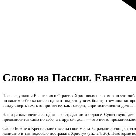
Слово на Пассии. Евангел
После слушания Евангелия о Страстях Христовых невозможно что-либо ск
позволим себе сказать сегодня о том, что у всех болит, о земном, кото
ввиду смерть тех, кто принял ее, как говорят, «при исполнении долга».
Наши размышления сегодня — о страдании и о долге. Существуют две кр
превозносится само по себе, а с другой, долг — это нечто прозаическое
Слово Божие о Кресте ставит все на свои места. Страдание очищает, е
написано и так подобало пострадать Христу» (Лк. 24, 26). Некоторые в