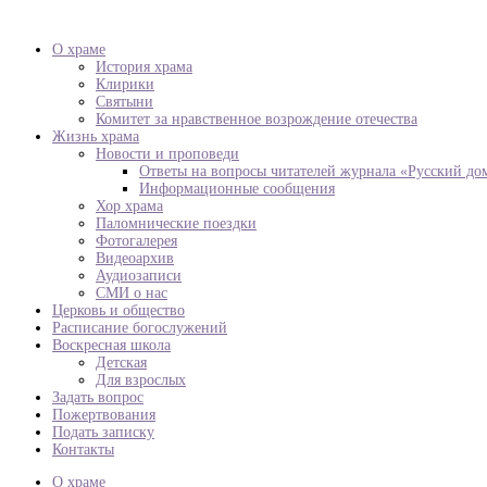
О храме
История храма
Клирики
Святыни
Комитет за нравственное возрождение отечества
Жизнь храма
Новости и проповеди
Ответы на вопросы читателей журнала «Русский до
Информационные сообщения
Хор храма
Паломнические поездки
Фотогалерея
Видеоархив
Аудиозаписи
СМИ о нас
Церковь и общество
Расписание богослужений
Воскресная школа
Детская
Для взрослых
Задать вопрос
Пожертвования
Подать записку
Контакты
О храме