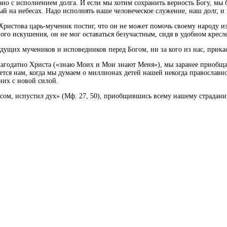
ано с исполнением долга. И если мы хотим сохранить верность Богу, мы б
й на небесах. Надо исполнять наше человеческое служение, наш долг, и 
ристова царь-мученик постиг, что он не может помочь своему народу из
го искушения, он не мог оставаться безучастным, сидя в удобном кресл
будущих мучеников и исповедников перед Богом, ни за кого из нас, прика
 благодатно Христа («знаю Моих и Мои знают Меня»), мы заранее приобщ
дается нам, когда мы думаем о миллионах детей нашей некогда православ
 них с новой силой.
осом, испустил дух» (Мф. 27, 50), приобщившись всему нашему страданию