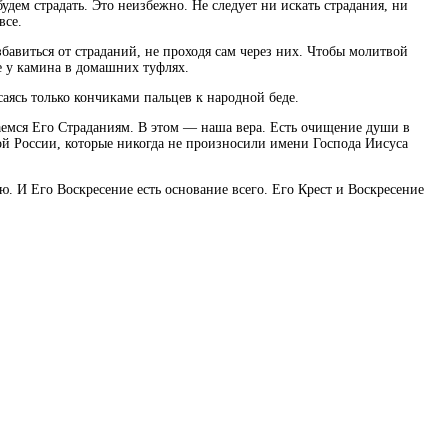
удем страдать. Это неизбежно. Не следует ни искать страдания, ни
все.
бавиться от страданий, не проходя сам через них. Чтобы молитвой
е у камина в домашних туфлях.
саясь только кончиками пальцев к народной беде.
аемся Его Страданиям. В этом — наша вера. Есть очищение души в
ной России, которые никогда не произносили имени Господа Иисуса
. И Его Воскресение есть основание всего. Его Крест и Воскресение