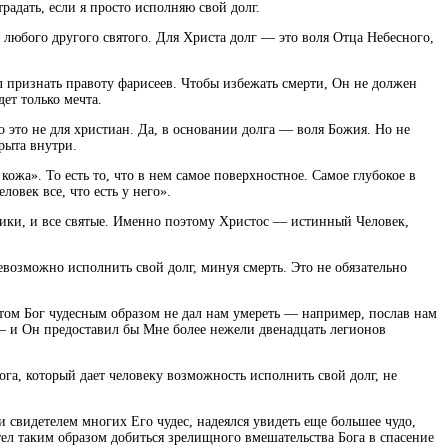
радать, если я просто исполняю свой долг.
 любого другого святого. Для Христа долг — это воля Отца Небесного,
л признать правоту фарисеев. Чтобы избежать смерти, Он не должен
ет только мечта.
о это не для христиан. Да, в основании долга — воля Божия. Но не
рыта внутри.
кожа». То есть то, что в нем самое поверхностное. Самое глубокое в
овек все, что есть у него».
ники, и все святые. Именно поэтому Христос — истинный Человек,
евозможно исполнить свой долг, минуя смерть. Это не обязательно
этом Бог чудесным образом не дал нам умереть — например, послав нам
— и Он предоставил бы Мне более нежели двенадцать легионов
га, который дает человеку возможность исполнить свой долг, не
и свидетелем многих Его чудес, надеялся увидеть еще большее чудо,
тел таким образом добиться зрелищного вмешательства Бога в спасение