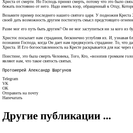
Христа от смерти. Но Господь принял смерть, потому что это было связ
бежать постоянно от него. Надо иметь взор, обращенный к Отцу, Которы
Возьмите пример последнего нашего святого царя. У подножия Креста Х
своей дать возможность другим постигнуть смысл предстоящего огненно
Разве мог его путь быть другим? Он не мог заступиться ни за кого из 
Христос посылает нам страдания, бесконечно углубляя их. И, узнавая
познании Господа, когда Он дает нам предвкусить страдание. То, что 
Христа. И Его богооставленность на Кресте раскрывается для нас через
Поистине, это была смерть Человека, Того, Кто, «возопив громким гол
являют нам, что такое святость святых.
Протоиерей Александр Шаргунов
Telegram
VK
OK
Отправить на почту
Напечатать
Другие публикации ...