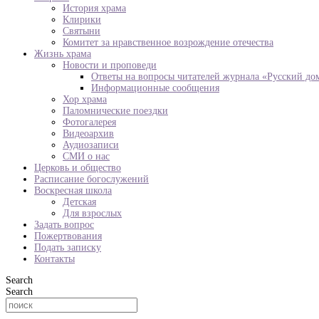
История храма
Клирики
Святыни
Комитет за нравственное возрождение отечества
Жизнь храма
Новости и проповеди
Ответы на вопросы читателей журнала «Русский до
Информационные сообщения
Хор храма
Паломнические поездки
Фотогалерея
Видеоархив
Аудиозаписи
СМИ о нас
Церковь и общество
Расписание богослужений
Воскресная школа
Детская
Для взрослых
Задать вопрос
Пожертвования
Подать записку
Контакты
Search
Search