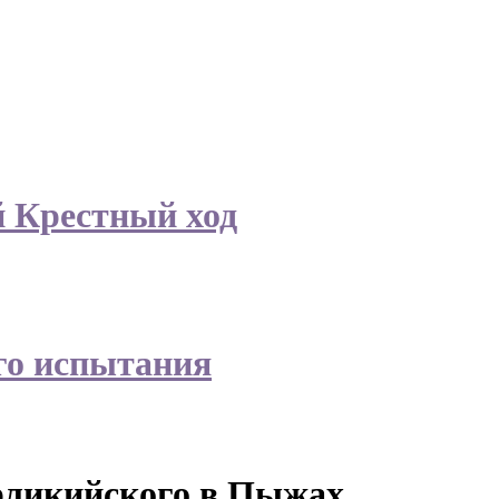
й Крестный ход
го испытания
рликийского в Пыжах