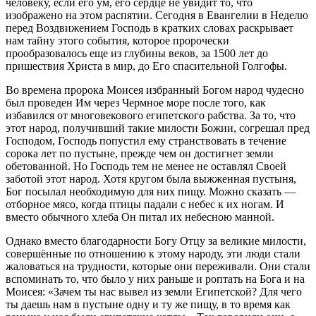
человеку, если его ум, его сердце не увидит то, что
изображено на этом распятии. Сегодня в Евангелии в Неделю
перед Воздвижением Господь в кратких словах раскрывает
нам тайну этого события, которое пророчески
прообразовалось еще из глубины веков, за 1500 лет до
пришествия Христа в мир, до Его спасительной Голгофы.
Во времена пророка Моисея избранный Богом народ чудесно
был проведен Им через Чермное море после того, как
избавился от многовекового египетского рабства. За то, что
этот народ, получивший такие милости Божии, согрешал пред
Господом, Господь попустил ему странствовать в течение
сорока лет по пустыне, прежде чем он достигнет земли
обетованной. Но Господь тем не менее не оставлял Своей
заботой этот народ. Хотя кругом была выжженная пустыня,
Бог посылал необходимую для них пищу. Можно сказать —
отборное мясо, когда птицы падали с небес к их ногам. И
вместо обычного хлеба Он питал их небесною манной.
Однако вместо благодарности Богу Отцу за великие милости,
совершённые по отношению к этому народу, эти люди стали
жаловаться на трудности, которые они переживали. Они стали
вспоминать то, что было у них раньше и роптать на Бога и на
Моисея: «Зачем ты нас вывел из земли Египетской? Для чего
ты даешь нам в пустыне одну и ту же пищу, в то время как