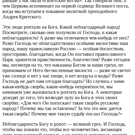
раньше у нас были египетские котлы». Так говорили они, о
чем Церковь вспоминает на первой седмице Великого поста,
когда мы вступаем в покаяние молитвой преподобного
Андрея Критского.
Эти люди роптали на Бога. Какой неблагодарный народ!
Посмотрите, сколько они получили от Господа, и какая
неблагодарность! А разве мы отличаемся чем-нибудь от них?
Разве Господь не облагодатствовал особыми милостями наш
народ, нашу православную Россию — особым богатством,
просторами, благодатью, когда Он поставил православного
Царя, хранителя нравственности, благочестия? Разве сегодня
мы, несмотря на то, что наказаны Богом за наши грехи, не
принимаем от Него бесчисленные милости — разве не светит
уже солнце и нет у нас пищи, и нет воздуха и воды? Разве
Господь не дает нам сегодня благодать? Но случись с нами
какая-нибудь скорбь, какие-нибудь неприятности, мы
начинаем уже жаловаться и роптать на Бога. А некоторые
доходят до того, что возводят хулу на Бога в этих своих
скорбях: «Для чего Он попускает такие скорби русскому
народу? Почему мы так оставлены? За что это мне дается
такая скорбь? Почему мне такую судьбу послал Господь?»
Неблагодарность Богу и ропот — великий грех. И Господь,
чтобы мы поняли это, чтобы все человечество, желающее
жить осмысленной жизнью, а не жизнью животных, поняло