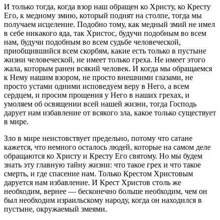
И только тогда, когда взор наш обращен ко Христу, ко Кресту
Его, к медному змию, который поднят на столпе, тогда мы
получаем исцеление. Подобно тому, как медный змий не имел
в себе никакого яда, так Христос, будучи подобным во всем
нам, будучи подобным во всем судьбе человеческой,
приобщившийся всем скорбям, какие есть только в пустыне
жизни человеческой, не имеет только греха. Не имеет этого
жала, которым ранен всякий человек. И когда мы обращаемся
к Нему нашим взором, не просто внешними глазами, не
просто устами одними исповедуем веру в Него, а всем
сердцем, и просим прощения у Него в наших грехах, и
умоляем об освящении всей нашей жизни, тогда Господь
дарует нам избавление от всякого зла, какое только существует
в мире.
Зло в мире неистовствует предельно, потому что сатане
кажется, что немного осталось людей, которые на самом деле
обращаются ко Христу и Кресту Его святому. Но мы будем
знать эту главную тайну жизни: что такое грех и что такое
смерть, и где спасение нам. Только Крестом Христовым
даруется нам избавление. И Крест Христов столь же
необходим, вернее — бесконечно больше необходим, чем он
был необходим израильскому народу, когда он находился в
пустыне, окружаемый змеями.