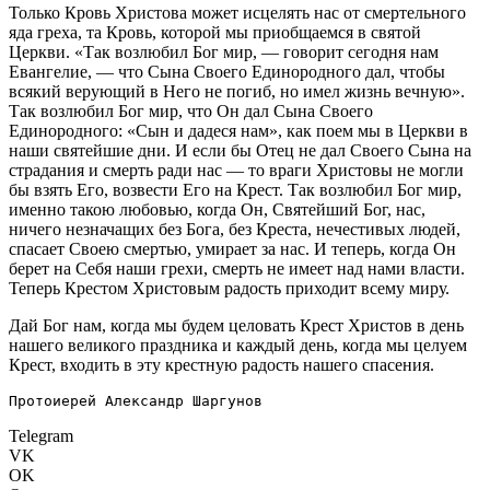
Только Кровь Христова может исцелять нас от смертельного
яда греха, та Кровь, которой мы приобщаемся в святой
Церкви. «Так возлюбил Бог мир, — говорит сегодня нам
Евангелие, — что Сына Своего Единородного дал, чтобы
всякий верующий в Него не погиб, но имел жизнь вечную».
Так возлюбил Бог мир, что Он дал Сына Своего
Единородного: «Сын и дадеся нам», как поем мы в Церкви в
наши святейшие дни. И если бы Отец не дал Своего Сына на
страдания и смерть ради нас — то враги Христовы не могли
бы взять Его, возвести Его на Крест. Так возлюбил Бог мир,
именно такою любовью, когда Он, Святейший Бог, нас,
ничего незначащих без Бога, без Креста, нечестивых людей,
спасает Своею смертью, умирает за нас. И теперь, когда Он
берет на Себя наши грехи, смерть не имеет над нами власти.
Теперь Крестом Христовым радость приходит всему миру.
Дай Бог нам, когда мы будем целовать Крест Христов в день
нашего великого праздника и каждый день, когда мы целуем
Крест, входить в эту крестную радость нашего спасения.
Протоиерей Александр Шаргунов
Telegram
VK
OK