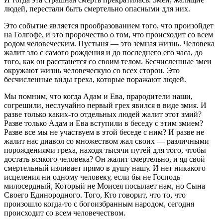
людей, перестали быть смертельно опасными для них.
Это событие является прообразованием того, что произойдет
на Голгофе, и это пророчество о том, что происходит со всем
родом человеческим. Пустыня — это земная жизнь. Человека
жалит зло с самого рождения и до последнего его часа, до
того, как он расстанется со своим телом. Бесчисленные змеи
окружают жизнь человеческую со всех сторон. Это
бесчисленные виды греха, которые поражают людей.
Мы помним, что когда Адам и Ева, прародители наши,
согрешили, неслучайно первый грех явился в виде змия. И
разве только каких-то отдельных людей жалит этот змий?
Разве только Адам и Ева вступили в беседу с этим змием?
Разве все мы не участвуем в этой беседе с ним? И разве не
жалит нас диавол со множеством жал своих — различными
порождениями греха, находя тысячи путей для того, чтобы
достать всякого человека? Он жалит смертельно, и яд свой
смертельный изливает прямо в душу нашу. И нет никакого
исцеления ни одному человеку, если бы не Господь
милосердный, Который не Моисея посылает нам, но Сына
Своего Единородного. Того, Кто говорит, что то, что
произошло когда-то с богоизбранным народом, сегодня
происходит со всем человечеством.