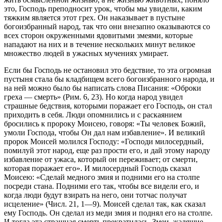
это, Господь преподносит урок, чтобы мы увидели, каким
тяжким является этот грех. Он наказывает в пустыне
богоизбранный народ, так что они внезапно оказываются со
всех сторон окруженными ядовитыми змеями, которые
нападают на них и в течение нескольких минут великое
множество людей в ужасных мучениях умирает.
Если бы Господь не остановил это бедствие, то эта огромная
пустыня стала бы кладбищем всего богоизбранного народа, и
на ней можно было бы написать слова Писания: «Оброки
греха — смерть» (Рим. 6, 23). Но когда народ увидел
страшные бедствия, которыми поражает его Господь, он стал
приходить в себя. Люди опомнились и с раскаянием
бросились к пророку Моисею, говоря: «Ты человек Божий,
умоли Господа, чтобы Он дал нам избавление». И великий
пророк Моисей молился Господу: «Господи милосердный,
помилуй этот народ, еще раз прости его, и дай этому народу
избавление от ужаса, который он переживает; от смерти,
которая поражает его». И милосердный Господь сказал
Моисею: «Сделай медного змия и подними его на столпе
посреди стана. Подними его так, чтобы все видели его, и
когда люди будут взирать на него, они тотчас получат
исцеление» (Числ. 21, 1—9). Моисей сделал так, как сказал
ему Господь. Он сделал из меди змия и поднял его на столпе.
И тогда эта страшная смерть прекратилась. Змеи, жалящие