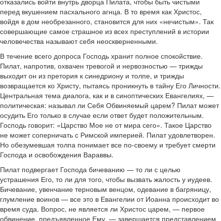
отказались войти внутрь дворца Пилата, чтобы быть чистыми
перед вкушением пасхального агнца. В то время как Христос,
войдя в дом необрезанного, становится для них «нечистым». Так
совершающие самое страшное из всех преступлений в истории
человечества называют себя неоскверненными.
В течение всего допроса Господь хранит полное спокойствие.
Пилат, напротив, охвачен тревогой и нервозностью — трижды
выходит он из претория к синедриону и толпе, и трижды
возвращается ко Христу, пытаясь проникнуть в тайну Его Личности.
Центральная тема диалога, как и в синоптических Евангелиях, —
политическая: называл ли Себя Обвиняемый царем? Пилат может
осудить Его только в случае если ответ будет положительным.
Господь говорит: «Царство Мое не от мира сего». Такое Царство
не может соперничать с Римской империей. Пилат удовлетворен.
Но обезумевшая толпа понимает все по-своему и требует смерти
Господа и освобождения Вараввы.
Пилат подвергает Господа бичеванию — то ли с целью
устрашения Его, то ли для того, чтобы вызвать жалость у иудеев.
Бичевание, увенчание терновым венцом, одевание в багряницу,
глумление воинов — все это в Евангелии от Иоанна происходит во
время суда. Вопрос, не является ли Христос царем, — первое
обвинение, предъявленное Ему, — завершается представлением