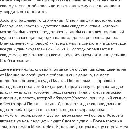
своему тестю, чтобы засвидетельствовать ему свое почтение и
утвердить его авторитет.
Христа спрашивают о Его учении. С величайшим достоинством
Господь отсылает их к достоверным свидетельствам, которые
могли бы быть здесь представлены, чтобы состоялся подлинный
суд, а не зловещая пародия на него, где все решено заранее.
Впечатление, что говоря: «Я всегда учил в синагоге и в храме, где
всегда иудеи сходятся» (Ин. 18, 20), Господь обращается к
свидетельству истории, ко всем в роде человеческом, кто услышит
Его благовестие.
Далее в немногих словах упоминается о суде Каиафы. Евангелие
от Иоанна не сообщает о собрании синедриона, но дает
подробное описание суда Пилата. Перед нами — страшная
парадоксальность этой ситуации. Лицом к лицу встречаются две
власти — власть, которую представляет Пилат, то есть римская
империя, и власть, которой обладает Христос, пришедший свыше,
и без которой Пилат — ничто. Две власти и две справедливости:
одна колеблющаяся и, в конце концов, несправедливая —
римского прокуратора и другая, державная — Господа, Который
читает в умах и сердцах и судит Своего судию: «Более греха на
том, кто предал Меня тебе». И, наконец, лицом к лицу встречается