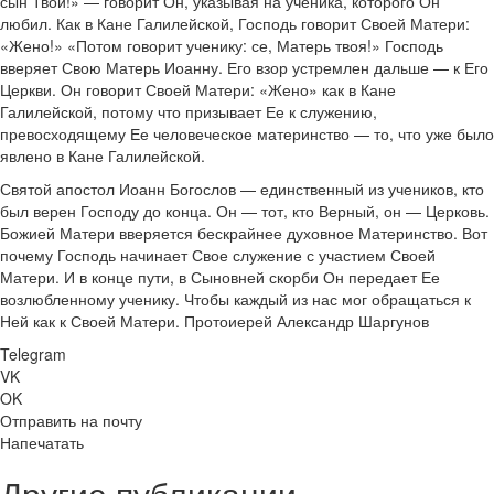
сын Твой!» — говорит Он, указывая на ученика, которого Он
любил. Как в Кане Галилейской, Господь говорит Своей Матери:
«Жено!» «Потом говорит ученику: се, Матерь твоя!» Господь
вверяет Свою Матерь Иоанну. Его взор устремлен дальше — к Его
Церкви. Он говорит Своей Матери: «Жено» как в Кане
Галилейской, потому что призывает Ее к служению,
превосходящему Ее человеческое материнство — то, что уже было
явлено в Кане Галилейской.
Святой апостол Иоанн Богослов — единственный из учеников, кто
был верен Господу до конца. Он — тот, кто Верный, он — Церковь.
Божией Матери вверяется бескрайнее духовное Материнство. Вот
почему Господь начинает Свое служение с участием Своей
Матери. И в конце пути, в Сыновней скорби Он передает Ее
возлюбленному ученику. Чтобы каждый из нас мог обращаться к
Ней как к Своей Матери. Протоиерей Александр Шаргунов
Telegram
VK
OK
Отправить на почту
Напечатать
Другие публикации ...