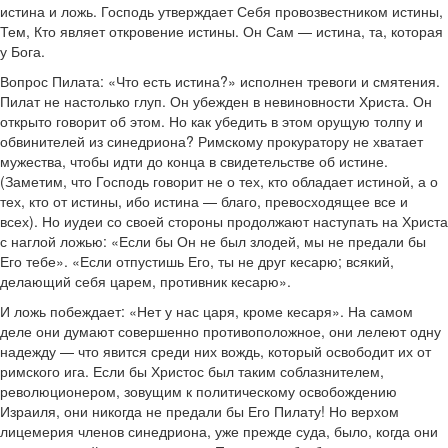
истина и ложь. Господь утверждает Себя провозвестником истины,
Тем, Кто являет откровение истины. Он Сам — истина, та, которая
у Бога.
Вопрос Пилата: «Что есть истина?» исполнен тревоги и смятения.
Пилат не настолько глуп. Он убежден в невиновности Христа. Он
открыто говорит об этом. Но как убедить в этом орущую толпу и
обвинителей из синедриона? Римскому прокуратору не хватает
мужества, чтобы идти до конца в свидетельстве об истине.
(Заметим, что Господь говорит не о тех, кто обладает истиной, а о
тех, кто от истины, ибо истина — благо, превосходящее все и
всех). Но иудеи со своей стороны продолжают наступать на Христа
с наглой ложью: «Если бы Он не был злодей, мы не предали бы
Его тебе». «Если отпустишь Его, ты не друг кесарю; всякий,
делающий себя царем, противник кесарю».
И ложь побеждает: «Нет у нас царя, кроме кесаря». На самом
деле они думают совершенно противоположное, они лелеют одну
надежду — что явится среди них вождь, который освободит их от
римского ига. Если бы Христос был таким соблазнителем,
революционером, зовущим к политическому освобождению
Израиля, они никогда не предали бы Его Пилату! Но верхом
лицемерия членов синедриона, уже прежде суда, было, когда они