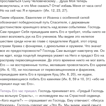
прославиться Сыну Человеческому… Душа Моя теперь
возмутилась; и что Мне сказать? Отче! избавь Меня от часа сего!
Но на сей час Я и пришел» (Ин. 12, 23, 27).
Таким образом, Евангелие от Иоанна с особенной силой
обозначает победоносный путь Спасителя, с державным
достоинством хранящего власть над всеми событиями. Господь
Сам предает Себя пришедшим взять Его и требует, чтобы никто не
смел возложить рук на Его учеников. Мы видим это нелепое
шествие среди ночи во главе с предателем Иудой, этот отряд
стражи Храма с фонарями, с дрекольями и оружием. Что значат
все их предосторожности? Господь Сам выходит навстречу им. Он
не ждет, когда поцелуй лицемера укажет на Него и предаст Его на
расправу первосвященникам. До этого времени никто не мог взять
Его — ни восторженные толпы, желавшие провозгласить Его царем
(Ин. 6, 15), ни посланные от первосвященников и фарисеев,
пришедшие взять Его в праздник Кущ (Ин. 8, 20), ни иудеи,
намеревающиеся побить Его камнями (Ин. 8, 59 и 10, 31) «ибо не
пришел еще час Его».
Теперь Его час пришел
. Господь принимает его. «Грядый Господь
на вольную Страсть», — исповедуем мы на Страстной седмице.
«Кого ищете?» — спрашивает их Господь. Ему отвечают: «Иисуса
Назорея». Господь говорит им: «Это Я». Мы знаем, какой смысл