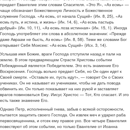
придает Евангелие этим словам Спасителя. «Это Я», «Аз есмь» —
чаще обозначает Божественную Личность и Божественное
служение Господа. «Аз есмь, от начала Сущий» (Ин. 8, 25), «Аз
есмь путь, и истина, и жизнь» (Ин. 14, 6), «Аз есмь пастырь
добрый» (Ин. 10, 11), «Аз есмь лоза истинная» (Ин. 15, 1). Иногда
Господь употребляет эти слова в абсолютном значении: «Прежде
даже Авраам не бысть, Аз есмь» (Ин. 8, 58). Теми же словами Бог
открывает Себя Моисею: «Аз есмь Сущий» (Исх. 3, 14).
Услышав имя Божие, враги Господа отступили назад и пали на
землю. В этом предваряющем Страсти Христовы событии
Побежденный является Победителем. Это есть знамение Его
Воскресения. Господь вольно предает Себя, но Он один идет к
Своей смерти. «Оставьте их, пусть идут», — говорит Он о Своих
учениках. Он не называет их учениками, чтобы не дать повода
обвинить их. Он только показывает на них рукой и заставляет
врагов повиноваться Ему. Иисус Христос — Тот, Кто спасает. И это
есть также знамение Его.
Однако Петр, исполненный гнева, забыв о всякой осторожности,
пытается защитить своего Господа. Он извлек меч и ударил раба
первосвященника, и отсек ему правое ухо. Все четыре Евангелия
повествуют об этом событии, но только Евангелие от Иоанна