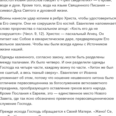
воде и духе. Кроме того, вода на языке Священного Писания —
символ Духа Святого и духовной жизни.
Воины нанесли удар копием в ребро Христа, чтобы удостовериться
в Его смерти. Они не сокрушили Его костей. Евангелие напоминает
слово пророчества о пасхальном агнце: «Кость его да не
сокрушится» (Числ. 9, 12). Христос — пасхальный Агнец. Он
питает нас Собою в евхаристическом даре, предваряющем Его
вольное заклание. Чтобы мы были всегда едины с Источником
жизни нашей.
Одежды казненного, согласно закону, могли быть разделены
между палачами. Их было четверо. И они разделили одежды
Господа на четыре части, каждому воину по части. «Хитон же был
не сшитый, а весь тканый сверху». Евангелие от Иоанна
упоминает об этом, потому что ношение нешвенного хитона было
отличием первосвященника за богослужением ветхозаветного
праздника, прообразующего оставление грехов всего народа.
Кроме Послания к Евреям, это — единственное место Нового
Завета, где так ясно обозначено превечное первосвященническое
служение Господа.
Прежде исхода Господь обращается к Своей Матери. «Жено! Се,