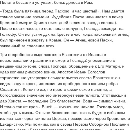
Пилат в бессилии уступает, боясь доноса в Рим.
«Тогда была пятница перед Пасхою, и час шестый». Нам дается
точное указание времени. Иудейская Пасха начинается в вечер
Крестной смерти Христа (счет дней велся от захода солнца).
После шести часов, то есть после полудня, Господь восходит на
Голгофу. Он испустил дух на Кресте в час, когда пасхальный агнец
был принесен в жертву в Храме. Он — Агнец новой Пасхи,
закланный за спасение всех.
Три подробности выделяются в Евангелии от Иоанна в
повествовании о распятии и смерти Господа: упоминание о
нешвенном хитоне, слова Господа, обращенные к Его Матери, и
удар копием римского воина. Апостол Иоанн Богослов
торжественно утверждает свидетельство своего Евангелия: он
видел воду и кровь, истекшие из прободенного копием ребра
Спасителя. Конечно же, не просто физическое явление, а
богословское значение его интересует евангелиста. Этот высший
дар Христа — последнее Его благовестие. Вода — символ жизни.
И точно так же кровь. В ней — жизненное начало. Господь умер,
чтобы дать жизнь. Отныне Божественная жизнь будет с избытком
изливаться через таинства Церкви, прежде всего через Крещение и
Евхаристию. Мы помним, как в своем Первом Соборном Послании
апостол Иоанн Богослов говорит о «трех свидетелях» — о крови,