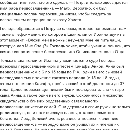
сообщает имя того, кто это сделал, — Петр, и только здесь дается
имя раба первосвященника — Малх. Вероятно, он был
специально послан первосвященником, чтобы следить за
исполнением операции по захвату Христа.
Господь обращается к Петру со словом, которое напоминает нам
также о Гефсимании, но которое в Евангелии от Иоанна звучит в
этот момент: «Вложи меч в ножны; неужели Мне не пить чаши,
которую дал Мне Отец?» Господь хочет, чтобы ученики поняли, что
всякое сопротивление бесполезно, что Он исполняет волю Отца.
Только в Евангелии от Иоанна упоминается о суде Господа
прежним первосвященником и тестем Каиафы Анной. Анна был
первосвященником с 6 по 15 годы по Р.Х., один из его сыновей
наследовал ему в течение краткого периода (с 15 по 18 годы),
затем его сменил Каиафа, пребывавший в этой должности до 37
года. Далее первосвященниками были последовательно четыре
сына Анны, а также один из его внуков. Сохранилось множество
свидетельств о близких родственных связях многих
первосвященнических семей. Они держали в своих руках не только
религиозную, но и политическую власть, а также несметные
богатства. Ирод Великий очень ревниво относился к влиянию
первосвященников — нередко даже он убивал их и членов их
семей. Вероятно, Каиафа приказал привести Христа вначале к