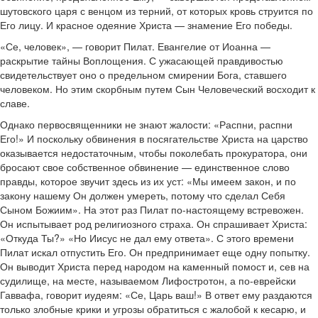
шутовского царя с венцом из терний, от которых кровь струится по
Его лицу. И красное одеяние Христа — знамение Его победы.
«Се, человек», — говорит Пилат. Евангелие от Иоанна —
раскрытие тайны Воплощения. С ужасающей правдивостью
свидетельствует оно о предельном смирении Бога, ставшего
человеком. Но этим скорбным путем Сын Человеческий восходит к
славе.
Однако первосвященники не знают жалости: «Распни, распни
Его!» И поскольку обвинения в посягательстве Христа на царство
оказывается недостаточным, чтобы поколебать прокуратора, они
бросают свое собственное обвинение — единственное слово
правды, которое звучит здесь из их уст: «Мы имеем закон, и по
закону нашему Он должен умереть, потому что сделал Себя
Сыном Божиим». На этот раз Пилат по-настоящему встревожен.
Он испытывает род религиозного страха. Он спрашивает Христа:
«Откуда Ты?» «Но Иисус не дал ему ответа». С этого времени
Пилат искал отпустить Его. Он предпринимает еще одну попытку.
Он выводит Христа перед народом на каменный помост и, сев на
судилище, на месте, называемом Лифостротон, а по-еврейски
Гаввафа, говорит иудеям: «Се, Царь ваш!» В ответ ему раздаются
только злобные крики и угрозы обратиться с жалобой к кесарю, и