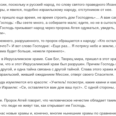
сии, поскольку и русский народ, по слову святого праведного Иоа
, и явился, подобно израильскому народу, отступником от нее.
е пришло еще время, не время строить дом Господень»… А вам са
осподь: «Вы сеете много, а собираете мало; едите, но не в сытость
осподь призывает народ через пророка Аггея одуматься, увидеть, 
ам».
жнего, разрушенного, то пророк обращается к народу: «Кто осталс
 ничто?» И вот слово Господне: «Еще раз… Я потрясу небо и землю
ама будет больше, нежели прежнего».
 в Иерусалимском храме. Сам Бог, Творец мира, пришел в этот хра
м, что и этот Иерусалимский храм был разрушен. Причем Господь 
другой, и одна тайна связана с другой тайной. Слава этого храма 
израильский, живший ожиданием Мессии, отверг своего Спасителя.
да изумляются его красоте: «Учитель! посмотри, какие камни и как
р Израилю: «Се, оставляется вам дом ваш пуст». С одной стороны,
е. Пророк Аггей говорит, что человеческое нечестие обладает таки
 что люди не живут так, как открывает им Господь.
нас новые храмы и, конечно, многие нынешние храмы по сравнению 