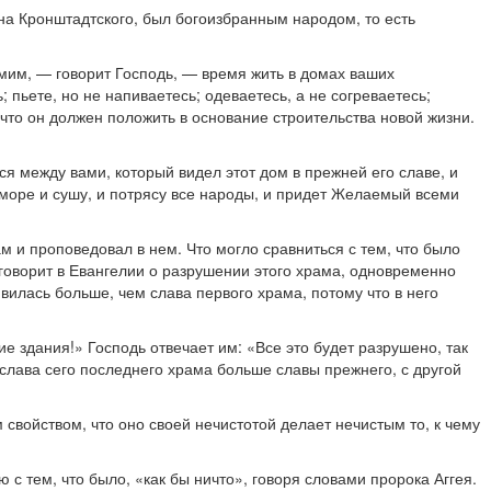
нна Кронштадтского, был богоизбранным народом, то есть
мим, — говорит Господь, — время жить в домах ваших
; пьете, но не напиваетесь; одеваетесь, а не согреваетесь;
что он должен положить в основание строительства новой жизни.
я между вами, который видел этот дом в прежней его славе, и
, море и сушу, и потрясу все народы, и придет Желаемый всеми
м и проповедовал в нем. Что могло сравниться с тем, что было
говорит в Евангелии о разрушении этого храма, одновременно
явилась больше, чем слава первого храма, потому что в него
ие здания!» Господь отвечает им: «Все это будет разрушено, так
 слава сего последнего храма больше славы прежнего, с другой
м свойством, что оно своей нечистотой делает нечистым то, к чему
с тем, что было, «как бы ничто», говоря словами пророка Аггея.