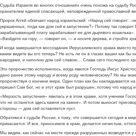
Судьба Израиля во многих отношениях очень похожа на судьбу Рос
хранителем единой спасающей, неповрежденной православной веры
Пророк Аггей обличает народ израильский: «Народ сей говорит:
«
н
украшенных, тогда как дом сей в запустении?» Потому так говорит Г
зарабатывающий плату зарабатывает ее для дырявого кошелька». Г
«Взойдите на гору, — говорит он, — и носите дерева, и стройте хр
И когда завершается воссоздание Иерусалимского храма вместо пре
каким видите вы его теперь? Не есть ли он в глазах ваших как бы
народами, и наполню дом сей славою… Слава сего последнего хр
Это пророчество исполнилось, когда явился Господь Иисус Христос
дано ранее этому народу и всему роду человеческому? Но мы знае
пророчествуя о кончине мира. Один план как бы накладывается на 
пришел Сам Бог, но и этот храм был разрушен, потому что народ 
«Мерзость запустения» явилась и в этом храме, хотя ученики Госпо
что не останется здесь камня на камне». И потом выносит пригово
стороны — дом сей оставляется пуст.
Обратимся к судьбе России, к тому, что совершается сегодня в мир
прикасается. И все, приносимое в храм, делается нечистым, оттого
Мы видим, как сейчас на месте прежде разрушенных возводятся у 