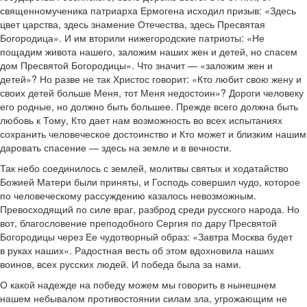
священномученика патриарха Ермогена исходил призыв: «Здесь
цвет царства, здесь знамение Отечества, здесь Пресвятая
Богородица». И им вторили нижегородские патриоты: «Не
пощадим живота нашего, заложим наших жен и детей, но спасем
дом Пресвятой Богородицы». Что значит — «заложим жен и
детей»? Но разве не так Христос говорит: «Кто любит свою жену и
своих детей больше Меня, тот Меня недостоин»? Дороги человеку
его родные, но должно быть большее. Прежде всего должна быть
любовь к Тому, Кто дает нам возможность во всех испытаниях
сохранить человеческое достоинство и Кто может и близким нашим
даровать спасение — здесь на земле и в вечности.
Так небо соединилось с землей, молитвы святых и ходатайство
Божией Матери были приняты, и Господь совершил чудо, которое
по человеческому рассуждению казалось невозможным.
Превосходящий по силе враг, разброд среди русского народа. Но
вот, благословение преподобного Сергия по дару Пресвятой
Богородицы через Ее чудотворный образ: «Завтра Москва будет
в руках наших». Радостная весть об этом вдохновила наших
воинов, всех русских людей. И победа была за нами.
О какой надежде на победу можем мы говорить в нынешнем
нашем небывалом противостоянии силам зла, угрожающим не