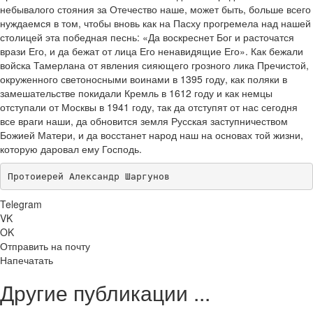
небывалого стояния за Отечество наше, может быть, больше всего
нуждаемся в том, чтобы вновь как на Пасху прогремела над нашей
столицей эта победная песнь: «Да воскреснет Бог и расточатся
врази Его, и да бежат от лица Его ненавидящие Его». Как бежали
войска Тамерлана от явления сияющего грозного лика Пречистой,
окруженного светоносными воинами в 1395 году, как поляки в
замешательстве покидали Кремль в 1612 году и как немцы
отступали от Москвы в 1941 году, так да отступят от нас сегодня
все враги наши, да обновится земля Русская заступничеством
Божией Матери, и да восстанет народ наш на основах той жизни,
которую даровал ему Господь.
Протоиерей Александр Шаргунов
Telegram
VK
OK
Отправить на почту
Напечатать
Другие публикации ...