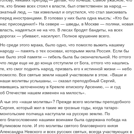
те, кто ближе всех стоял к власти, был ответственен за народ —
знатный люд, — так измельчал и опустился, что стал заискивать
перед иностранцами. В головах у них была одна мысль: «Кто бы
нас присоединил!» На севере — шведы, в Москве — поляки, новая
власть, надеяться не на что. В лесах бродят бандиты, на всех
дорогах — убивают, насилуют. Полное крушение всего.
Но среди этого мрака, было одно, что помогло выжить нашему
народу — память о тех основах, которыми жила Россия. Если бы
не было этой памяти — гибель была бы окончательной. Но оттого
что люди еще не до конца отступили от Бога, оттого что нашлись
те, кто смог поднять народ, призвать его к истинной жизни — небо
помогло. Все святые земли нашей участвовали в этом. «Ваши и
наши молитвы услышаны, — сказал преподобный Сергий,
явившись заточенному в Кремле епископу Арсению, — и суд
об Отечестве нашем изменен на милость».
А чьи это «наши молитвы»? Прежде всего молитвы преподобного
Сергия, который жил в такие же грозные годы, когда татаро-
монгольские полчища наступали на русскую землю. По
его благословению нашими воинами была одержана победа на
Куликовом поле. И это молитвы святого благоверного князя
Александра Невского и всех русских святых, всегда участвующих в