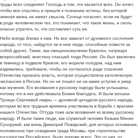
труды всех соединяет Господь в том, что касается всех. Он хочет,
чтобы все спаслись и пришли к познанию истины, без которой
земная жизнь не имеет смысла. Солнце погаснет, если не будет
в роде человеческом тех, кто понимает, что такое жизнь, и сколь
опасно утратить то, что составляет суть ее.
Небо всегда близко к нам. Но все зависит от духовного состояния
народа, от того, найдутся ли в нем люди, способные повести за
собой других. Такие, как священномученик Ермоген, патриарх
всероссийский, воистину спасший тогда Россию. Он был заключен
в темницу в подвале Кремля, его морили голодом, над ним
издевались, требовали, чтобы он согласился ради спасения
Отечества признать власть, которая осуществляла католическую
экспансию в России. Но он не пошел ни на какие уступки и умер
как мученик. Его воззвания к русскому народу были услышаны,
потому что в них действовала Божия благодать. И были монахи
Троице-Сергиевой лавры — духовной цитадели русского народа,
которая во все трудные времена участвовала в борьбе с врагами
нашего Отечества. Оттуда тоже шли воззвания ко всему русскому
народу. И были такие люди, как служилый человек Козьма Минин
Сухорукий, как князь Димитрий Пожарский, для которых основание,
положенное при созидании града Москвы, при строительстве
государства Российского, было дороже всего. Это от них, от