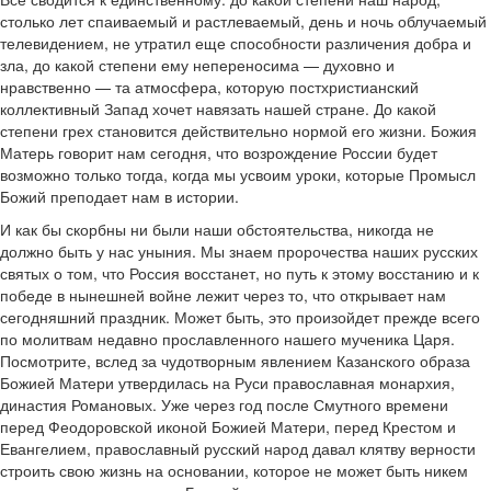
столько лет спаиваемый и растлеваемый, день и ночь облучаемый
телевидением, не утратил еще способности различения добра и
зла, до какой степени ему непереносима — духовно и
нравственно — та атмосфера, которую постхристианский
коллективный Запад хочет навязать нашей стране. До какой
степени грех становится действительно нормой его жизни. Божия
Матерь говорит нам сегодня, что возрождение России будет
возможно только тогда, когда мы усвоим уроки, которые Промысл
Божий преподает нам в истории.
И как бы скорбны ни были наши обстоятельства, никогда не
должно быть у нас уныния. Мы знаем пророчества наших русских
святых о том, что Россия восстанет, но путь к этому восстанию и к
победе в нынешней войне лежит через то, что открывает нам
сегодняшний праздник. Может быть, это произойдет прежде всего
по молитвам недавно прославленного нашего мученика Царя.
Посмотрите, вслед за чудотворным явлением Казанского образа
Божией Матери утвердилась на Руси православная монархия,
династия Романовых. Уже через год после Смутного времени
перед Феодоровской иконой Божией Матери, перед Крестом и
Евангелием, православный русский народ давал клятву верности
строить свою жизнь на основании, которое не может быть никем