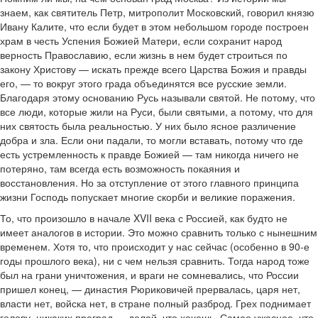
знаем, как святитель Петр, митрополит Московский, говорил князю
Ивану Калите, что если будет в этом небольшом городе построен
храм в честь Успения Божией Матери, если сохранит народ
верность Православию, если жизнь в нем будет строиться по
закону Христову — искать прежде всего Царства Божия и правды
его, — то вокруг этого града объединятся все русские земли.
Благодаря этому основанию Русь называли святой. Не потому, что
все люди, которые жили на Руси, были святыми, а потому, что для
них святость была реальностью. У них было ясное различение
добра и зла. Если они падали, то могли вставать, потому что где
есть устремленность к правде Божией — там никогда ничего не
потеряно, там всегда есть возможность покаяния и
восстановления. Но за отступление от этого главного принципа
жизни Господь попускает многие скорби и великие поражения.
То, что произошло в начале XVII века с Россией, как будто не
имеет аналогов в истории. Это можно сравнить только с нынешним
временем. Хотя то, что происходит у нас сейчас (особенно в 90-е
годы прошлого века), ни с чем нельзя сравнить. Тогда народ тоже
был на грани уничтожения, и враги не сомневались, что России
пришел конец, — династия Рюриковичей прервалась, царя нет,
власти нет, войска нет, в стране полный разброд. Грех поднимает
голову, никаких преград — делай, что хочешь. Самое ужасное, что