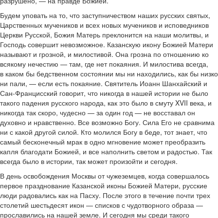
разрушено, — на правде Божией.
Будем уповать на то, что заступничеством наших русских святых,
Царственных мучеников и всех новых мучеников и исповедников
Церкви Русской, Божия Матерь преклонится на наши молитвы, и
Господь совершит невозможное. Казанскую икону Божией Матери
называют и грозной, и милостивой. Она грозна по отношению ко
всякому нечестию — там, где нет покаяния. И милостива всегда,
в каком бы бедственном состоянии мы ни находились, как бы низко
ни пали, — если есть покаяние. Святитель Иоанн Шанхайский и
Сан-Францисский говорит, что никогда в нашей истории не было
такого падения русского народа, как это было в смуту XVII века, и
никогда так скоро, чудесно — за один год — не восставал он
духовно и нравственно. Все возможно Богу. Сила Его не сравнима
ни с какой другой силой. Кто молился Богу в беде, тот знает, что
самый бесконечный мрак в одно мгновение может преобразить
капля благодати Божией, и все наполнить светом и радостью. Так
всегда было в истории, так может произойти и сегодня.
В день освобождения Москвы от чужеземцев, когда совершалось
первое празднование Казанской иконы Божией Матери, русские
люди радовались как на Пасху. После этого в течение почти трех
столетий шестьдесят икон — списков с чудотворного образа —
прославились на нашей земле. И сегодня мы среди такого