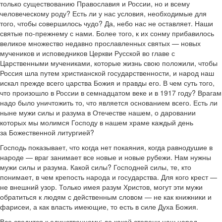
только существованию Православия и России, но и всему
человеческому роду? Есть ли у нас условия, необходимые для
того, чтобы совершилось чудо? Да, небо нас не оставляет. Наши
святые по-прежнему с нами. Более того, к их сонму прибавилось
великое множество недавно прославленных святых — новых
мучеников и исповедников Церкви Русской во главе с
Царственными мучениками, которые жизнь свою положили, чтобы
Россия шла путем христианской государственности, и народ наш
искал прежде всего царства Божия и правды его. В чем суть того,
что произошло в России в семнадцатом веке и в 1917 году? Врагам
надо было уничтожить то, что является основанием всего. Есть ли
ныне мужи силы и разума в Отечестве нашем, о даровании
которых мы молимся Господу в нашем храме каждый день
за Божественной литургией?
Господь показывает, что когда нет покаяния, когда равнодушие в
народе — враг занимает все новые и новые рубежи. Нам нужны
мужи силы и разума. Какой силы? Господней силы, те, кто
понимает, в чем крепость народа и государства. Для кого крест —
не внешний узор. Только имея разум Христов, могут эти мужи
обратиться к людям с действенным словом — не как книжники и
фарисеи, а как власть имеющие, то есть в силе Духа Божия.
Все сводится к единственному: до какой степени наш народ,