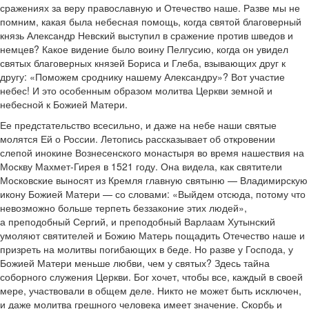
сражениях за веру православную и Отечество наше. Разве мы не
помним, какая была небесная помощь, когда святой благоверный
князь Александр Невский выступил в сражение против шведов и
немцев? Какое видение было воину Пелгусию, когда он увидел
святых благоверных князей Бориса и Глеба, взывающих друг к
другу: «Поможем сроднику нашему Александру»? Вот участие
небес! И это особенным образом молитва Церкви земной и
небесной к Божией Матери.
Ее предстательство всесильно, и даже на небе наши святые
молятся Ей о России. Летопись рассказывает об откровении
слепой инокине Вознесенского монастыря во время нашествия на
Москву Махмет-Гирея в 1521 году. Она видела, как святители
Московские выносят из Кремля главную святыню — Владимирскую
икону Божией Матери — со словами: «Выйдем отсюда, потому что
невозможно больше терпеть беззаконие этих людей»,
а преподобный Сергий, и преподобный Варлаам Хутынский
умоляют святителей и Божию Матерь пощадить Отечество наше и
призреть на молитвы погибающих в беде. Но разве у Господа, у
Божией Матери меньше любви, чем у святых? Здесь тайна
соборного служения Церкви. Бог хочет, чтобы все, каждый в своей
мере, участвовали в общем деле. Никто не может быть исключен,
и даже молитва грешного человека имеет значение. Скорбь и