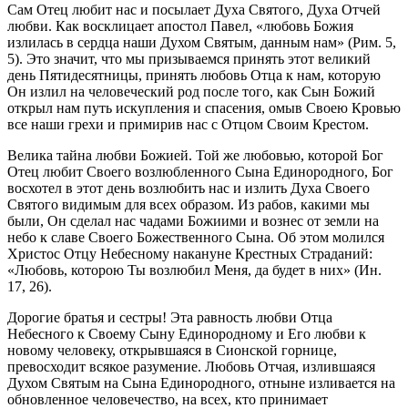
Сам Отец любит нас и посылает Духа Святого, Духа Отчей
любви. Как восклицает апостол Павел, «любовь Божия
излилась в сердца наши Духом Святым, данным нам» (Рим. 5,
5). Это значит, что мы призываемся принять этот великий
день Пятидесятницы, принять любовь Отца к нам, которую
Он излил на человеческий род после того, как Сын Божий
открыл нам путь искупления и спасения, омыв Своею Кровью
все наши грехи и примирив нас с Отцом Своим Крестом.
Велика тайна любви Божией. Той же любовью, которой Бог
Отец любит Своего возлюбленного Сына Единородного, Бог
восхотел в этот день возлюбить нас и излить Духа Своего
Святого видимым для всех образом. Из рабов, какими мы
были, Он сделал нас чадами Божиими и вознес от земли на
небо к славе Своего Божественного Сына. Об этом молился
Христос Отцу Небесному накануне Крестных Страданий:
«Любовь, которою Ты возлюбил Меня, да будет в них» (Ин.
17, 26).
Дорогие братья и сестры! Эта равность любви Отца
Небесного к Своему Сыну Единородному и Его любви к
новому человеку, открывшаяся в Сионской горнице,
превосходит всякое разумение. Любовь Отчая, излившаяся
Духом Святым на Сына Единородного, отныне изливается на
обновленное человечество, на всех, кто принимает