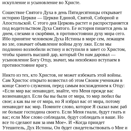
искупление и усыновление во Христе.
Сошествие Святого Духа в день Пятидесятницы открывает
историю Церкви — Церкви Единой, Святой, Соборной и
Апостольской. С этого дня Церковь растет и распространяется
под водительством Духа Святого. Ее история пишется день за
днем, слезами и скорбями, в противостоянии духу мира сего.
Ибо принятие человеком Духа Истины в мире сем, лежащем
во зле, означает объявление войны духу лжи. Если мы
подлинно возлюбили истину и вступили в завет со Христом,
чтобы хранить высший дар, который Он нам даровал —
усыновление Богу Отцу, значит, мы неизбежно вступаем в
противостояние врагу.
Никто из тех, кто Христов, не может избежать этой войны.
Сам Христос открыто возвестил об этом Своим ученикам в
конце Своего служения, перед самым восхождением к Отцу:
«Если мир вас ненавидит, знайте, что Меня прежде вас
возненавидел. Если бы вы были от мира, то мир любил бы
свое; а как вы не от мира, но Я избрал вас от мира, потому
ненавидит вас мир. Помните слово, которое Я сказал вам: раб
не больше господина своего. Если Меня гнали, будут гнать и
вас; если Мое слово соблюдали, будут соблюдать и ваше. Но
все то сделают вам за имя Мое». И «Когда приидет
Утешитель, Дух Истины, Он будет свидетельствовать о Мне и