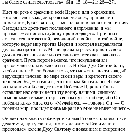
вы будете свидетельствовать». (Ин. 15, 18—21; 26—27).
Идет ли речь о сражении всей Церкви или о сражении,
которое ведет каждый крещеный человек, принявший
помазание Духа Святого, — мы не одни в наших испытаниях.
Сегодня зло достигает последнего напряжения, и мы
призываемся понять глубину происходящего. Причина и
смысл всех потрясений, революций и войн — в той войне,
которую ведет мир против Церкви и которая направляется
диаволом против нас. Мы не должны рассматривать свою
духовную жизнь отдельно от единого всеохватывающего
сражения. Пусть порой кажется, что искушения зла
превосходят силы каждого из нас. Но Бог Дух Святой бдит,
чтобы они не были больше того, что может вынести каждый
верующий человек, по мере своей веры и крепости своего
терпения. Будем помнить, что это нам Богом дано. Этими
испытаниями Бог ведет нас в Небесное Царство. Он не
оставляет нас одних вести эту войну нашими, слишком
немощными силами, открывая нам путь к победе, ибо Он
победил князя мира сего. «Мужайтесь, — говорит Он, — Я
победил мир, ибо идет князь мира и во Мне не имеет ничего».
Он дает нам власть побеждать во имя Его все силы зла и все
дела тьмы, при условии, что мы держимся Его имени и
преклоняем колена Духу Святому с покаянием и смирением.