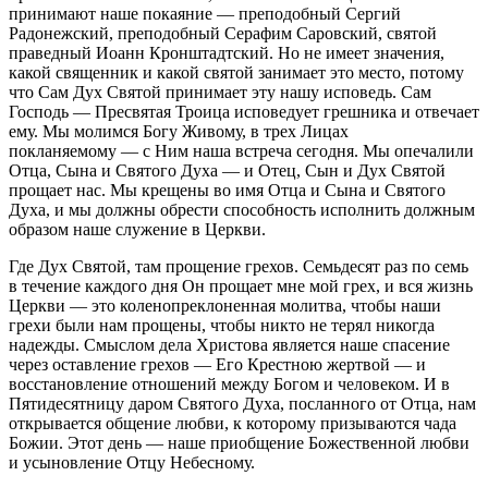
принимают наше покаяние — преподобный Сергий
Радонежский, преподобный Серафим Саровский, святой
праведный Иоанн Кронштадтский. Но не имеет значения,
какой священник и какой святой занимает это место, потому
что Сам Дух Святой принимает эту нашу исповедь. Сам
Господь — Пресвятая Троица исповедует грешника и отвечает
ему. Мы молимся Богу Живому, в трех Лицах
покланяемому — с Ним наша встреча сегодня. Мы опечалили
Отца, Сына и Святого Духа — и Отец, Сын и Дух Святой
прощает нас. Мы крещены во имя Отца и Сына и Святого
Духа, и мы должны обрести способность исполнить должным
образом наше служение в Церкви.
Где Дух Святой, там прощение грехов. Семьдесят раз по семь
в течение каждого дня Он прощает мне мой грех, и вся жизнь
Церкви — это коленопреклоненная молитва, чтобы наши
грехи были нам прощены, чтобы никто не терял никогда
надежды. Смыслом дела Христова является наше спасение
через оставление грехов — Его Крестною жертвой — и
восстановление отношений между Богом и человеком. И в
Пятидесятницу даром Святого Духа, посланного от Отца, нам
открывается общение любви, к которому призываются чада
Божии. Этот день — наше приобщение Божественной любви
и усыновление Отцу Небесному.