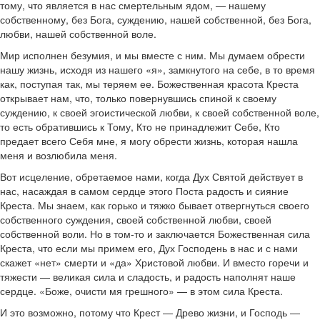
тому, что является в нас смертельным ядом, — нашему
собственному, без Бога, суждению, нашей собственной, без Бога,
любви, нашей собственной воле.
Мир исполнен безумия, и мы вместе с ним. Мы думаем обрести
нашу жизнь, исходя из нашего «я», замкнутого на себе, в то время
как, поступая так, мы теряем ее. Божественная красота Креста
открывает нам, что, только повернувшись спиной к своему
суждению, к своей эгоистической любви, к своей собственной воле,
то есть обратившись к Тому, Кто не принадлежит Себе, Кто
предает всего Себя мне, я могу обрести жизнь, которая нашла
меня и возлюбила меня.
Вот исцеление, обретаемое нами, когда Дух Святой действует в
нас, насаждая в самом сердце этого Поста радость и сияние
Креста. Мы знаем, как горько и тяжко бывает отвергнуться своего
собственного суждения, своей собственной любви, своей
собственной воли. Но в том-то и заключается Божественная сила
Креста, что если мы примем его, Дух Господень в нас и с нами
скажет «нет» смерти и «да» Христовой любви. И вместо горечи и
тяжести — великая сила и сладость, и радость наполнят наше
сердце. «Боже, очисти мя грешного» — в этом сила Креста.
И это возможно, потому что Крест — Древо жизни, и Господь —