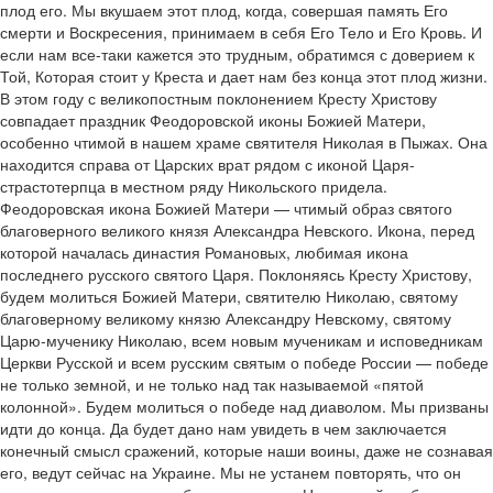
плод его. Мы вкушаем этот плод, когда, совершая память Его
смерти и Воскресения, принимаем в себя Его Тело и Его Кровь. И
если нам все-таки кажется это трудным, обратимся с доверием к
Той, Которая стоит у Креста и дает нам без конца этот плод жизни.
В этом году с великопостным поклонением Кресту Христову
совпадает праздник Феодоровской иконы Божией Матери,
особенно чтимой в нашем храме святителя Николая в Пыжах. Она
находится справа от Царских врат рядом с иконой Царя-
страстотерпца в местном ряду Никольского придела.
Феодоровская икона Божией Матери — чтимый образ святого
благоверного великого князя Александра Невского. Икона, перед
которой началась династия Романовых, любимая икона
последнего русского святого Царя. Поклоняясь Кресту Христову,
будем молиться Божией Матери, святителю Николаю, святому
благоверному великому князю Александру Невскому, святому
Царю-мученику Николаю, всем новым мученикам и исповедникам
Церкви Русской и всем русским святым о победе России — победе
не только земной, и не только над так называемой «пятой
колонной». Будем молиться о победе над диаволом. Мы призваны
идти до конца. Да будет дано нам увидеть в чем заключается
конечный смысл сражений, которые наши воины, даже не сознавая
его, ведут сейчас на Украине. Мы не устанем повторять, что он