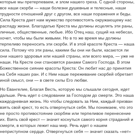
которые мы претерпеваем, и злом нашего греха. С одной стороны,
все наши скорби — наши болезни душевные и телесные, наши
трудности отношений друг с другом, все наши поражения и беды.
Сила Креста дает нам мужество противостоять окружающему нас
распаду жизни. Благодатью Креста мы должны исцелять эти раны,
личные, общественные, любые. Ибо Отец наш, сущий на небесах,
хочет, чтобы мы были живыми. Но в то же время мы должны
терпеливо переносить эти скорби. И в этой красоте Креста — наша
сила. Потому что эти раны, какими бы они ни были, касаются ли
они нашего здоровья или нашей страны, или всего мира, — уже не
наши. На Кресте они становятся ранами Самого Господа. В этом
Божественное сияние красоты Креста: Он любит нас до принятия
на Себя наших ран. И с Ним наше переживание скорбей обретает
иной смысл, они — в свете силы Его любви.
Но Евангелие, Благая Весть, которую мы слышали сегодня, идет
дальше. Речь идет о следовании за Господом до смерти. Это наша
каждодневная жизнь. Но чтобы следовать за Ним, каждый призван
взять свой крест, то есть отвергнуться себя. Мы понимаем, что это
не просто противостояние скорбям или терпеливое перенесение
их. Взять свой крест — значит коснуться самого корня страданий и
смерти, в которых лежит наш мир. Речь идет о нашем
неприступном сердце. Отвергнуться себя — значит сказать «нет»