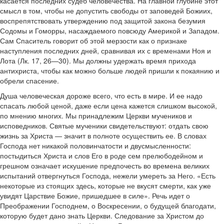
касается последних судеб человечества. На главной глубине этот
смысл в том, чтобы не допустить свободы от заповедей Божиих,
воспрепятствовать утверждению под защитой закона безумия
Содомы и Гоморры, насаждаемого повсюду Америкой и Западом.
Сам Спаситель говорит об этой мерзости как о признаке
наступления последних дней, сравнивая их с временами Ноя и
Лота (Лк. 17, 26—30). Мы должны удержать время прихода
антихриста, чтобы как можно больше людей пришли к покаянию и
обрели спасение.
Душа человеческая дороже всего, что есть в мире. И ее надо
спасать любой ценой, даже если цена кажется слишком высокой,
по мнению многих. Мы принадлежим Церкви мучеников и
исповедников. Святые мученики свидетельствуют: отдать свою
жизнь за Христа — значит в полноте осуществить ее. В словах
Господа нет никакой половинчатости и двусмысленности:
постыдиться Христа и слов Его в роде сем прелюбодейном и
грешном означает искушение предпочесть во времена великих
испытаний отвергнуться Господа, нежели умереть за Него. «Есть
некоторые из стоящих здесь, которые не вкусят смерти, как уже
увидят Царствие Божие, пришедшее в силе». Речь идет о
Преображении Господнем, о Воскресении, о будущей благодати,
которую будет дано знать Церкви. Следование за Христом до