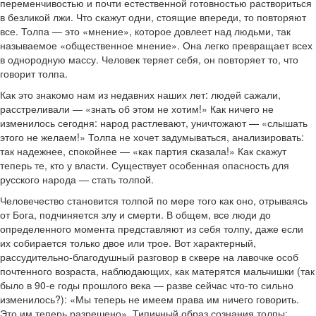
переменчивостью и почти естественной готовностью раствориться
в безликой лжи. Что скажут одни, стоящие впереди, то повторяют
все. Толпа — это «мнение», которое довлеет над людьми, так
называемое «общественное мнение». Она легко превращает всех
в однородную массу. Человек теряет себя, он повторяет то, что
говорит толпа.
Как это знакомо нам из недавних наших лет: людей сажали,
расстреливали — «знать об этом не хотим!» Как ничего не
изменилось сегодня: народ растлевают, уничтожают — «слышать
этого не желаем!» Толпа не хочет задумываться, анализировать:
так надежнее, спокойнее — «как партия сказала!» Как скажут
теперь те, кто у власти. Существует особенная опасность для
русского народа — стать толпой.
Человечество становится толпой по мере того как оно, отрываясь
от Бога, подчиняется злу и смерти. В общем, все люди до
определенного момента представляют из себя толпу, даже если
их собирается только двое или трое. Вот характерный,
рассудительно-благодушный разговор в сквере на лавочке особ
почтенного возраста, наблюдающих, как матерятся мальчишки (так
было в 90-е годы прошлого века — разве сейчас что-то сильно
изменилось?): «Мы теперь не имеем права им ничего говорить.
Это им теперь разрешено». Типичный образ сознания толпы: