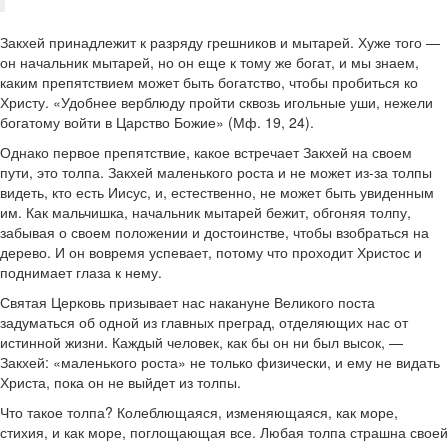
Закхей принадлежит к разряду грешников и мытарей. Хуже того —
он начальник мытарей, но он еще к тому же богат, и мы знаем,
каким препятствием может быть богатство, чтобы пробиться ко
Христу. «Удобнее верблюду пройти сквозь игольные уши, нежели
богатому войти в Царство Божие» (Мф. 19, 24).
Однако первое препятствие, какое встречает Закхей на своем
пути, это толпа. Закхей маленького роста и не может из-за толпы
видеть, кто есть Иисус, и, естественно, не может быть увиденным
им. Как мальчишка, начальник мытарей бежит, обгоняя толпу,
забывая о своем положении и достоинстве, чтобы взобраться на
дерево. И он вовремя успевает, потому что проходит Христос и
поднимает глаза к нему.
Святая Церковь призывает нас накануне Великого поста
задуматься об одной из главных преград, отделяющих нас от
истинной жизни. Каждый человек, как бы он ни был высок, —
Закхей: «маленького роста» не только физически, и ему не видать
Христа, пока он не выйдет из толпы.
Что такое толпа? Колеблющаяся, изменяющаяся, как море,
стихия, и как море, поглощающая все. Любая толпа страшна своей