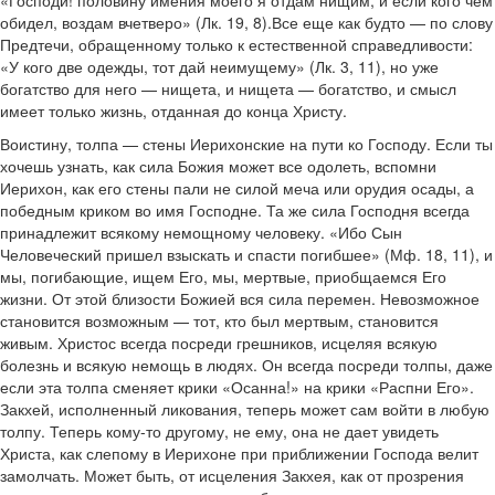
«Господи! половину имения моего я отдам нищим, и если кого чем
обидел, воздам вчетверо» (Лк. 19, 8).Все еще как будто — по слову
Предтечи, обращенному только к естественной справедливости:
«У кого две одежды, тот дай неимущему» (Лк. 3, 11), но уже
богатство для него — нищета, и нищета — богатство, и смысл
имеет только жизнь, отданная до конца Христу.
Воистину, толпа — стены Иерихонские на пути ко Господу. Если ты
хочешь узнать, как сила Божия может все одолеть, вспомни
Иерихон, как его стены пали не силой меча или орудия осады, а
победным криком во имя Господне. Та же сила Господня всегда
принадлежит всякому немощному человеку. «Ибо Сын
Человеческий пришел взыскать и спасти погибшее» (Мф. 18, 11), и
мы, погибающие, ищем Его, мы, мертвые, приобщаемся Его
жизни. От этой близости Божией вся сила перемен. Невозможное
становится возможным — тот, кто был мертвым, становится
живым. Христос всегда посреди грешников, исцеляя всякую
болезнь и всякую немощь в людях. Он всегда посреди толпы, даже
если эта толпа сменяет крики «Осанна!» на крики «Распни Его».
Закхей, исполненный ликования, теперь может сам войти в любую
толпу. Теперь кому-то другому, не ему, она не дает увидеть
Христа, как слепому в Иерихоне при приближении Господа велит
замолчать. Может быть, от исцеления Закхея, как от прозрения