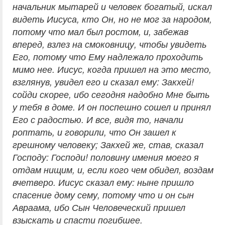
начальник мытарей и человек богатый, искал
видеть Иисуса, кто Он, но не мог за народом,
потому что мал был ростом, и, забежав
вперед, взлез на смоковницу, чтобы увидеть
Его, потому что Ему надлежало проходить
мимо нее. Иисус, когда пришел на это место,
взглянув, увидел его и сказал ему: Закхей!
сойди скорее, ибо сегодня надобно Мне быть
у тебя в доме. И он поспешно сошел и принял
Его с радостью. И все, видя то, начали
роптать, и говорили, что Он зашел к
грешному человеку; Закхей же, став, сказал
Господу: Господи! половину имения моего я
отдам нищим, и, если кого чем обидел, воздам
вчетверо. Иисус сказал ему: ныне пришло
спасение дому сему, потому что и он сын
Авраама, ибо Сын Человеческий пришел
взыскать и спасти погибшее.