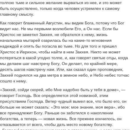
толпою тьме и сильное желание вырваться из нее, и это может
быть осуществлено, только когда человек устремлен к самому
главному смыслу.
Как говорит блаженный Августин, мы видим Бога, потому что Бог
видит нас. Не мы первыми возлюбили Его, а Он нас. Если бы
Христос не заметил Закхея, не обратился к нему, жизнь
начальника мытарей озарилась бы на какие-то мгновения
надеждой и опять бы погасла во тьме. Но для того и пришел
Христос в Иерихон, чтобы найти в нем Закхея. Никто не может
потеряться в какой угодно толпе, и, как говорят святые отцы, когда
мы делаем шаг навстречу Богу, Он делает, по крайней мере,
десять шагов навстречу нам. Или, как сказал один проповедник,
Закхей поднялся на два метра в земное небо, и Небо небес тотчас
сошло к нему.
«Закхей, сойди скорей, ибо Мне надобно быть у тебя в доме», —
говорит Господь. Все определяется этой новизной, этим
присутствием Господа. Ветер чудный вымел все, что было его, он
больше не может сказать: «Это мое: мое знание, моя вера», ибо
все принадлежит Богу. Раньше он заботился о накоплении
богатства, а теперь — новая жизнь. Все прежнее кончилось, он
отказывается от всего, чтобы дать место новому богатству.