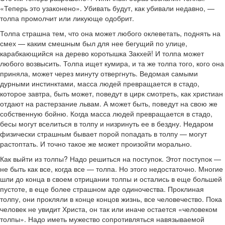
«Теперь это узаконено». Убивать будут, как убивали недавно, —
толпа промолчит или ликующе одобрит.
Толпа страшна тем, что она может любого оклеветать, поднять на
смех — каким смешным был для нее бегущий по улице,
карабкающийся на дерево коротышка Закхей! И толпа может
любого возвысить. Толпа ищет кумира, и та же толпа того, кого она
приняла, может через минуту отвергнуть. Ведомая самыми
дурными инстинктами, масса людей превращается в стадо,
которое завтра, быть может, поведут в цирк смотреть, как христиан
отдают на растерзание львам. А может быть, поведут на свою же
собственную бойню. Когда масса людей превращается в стадо,
бесы могут вселиться в толпу и низринуть ее в бездну. Недаром
физически страшным бывает порой попадать в толпу — могут
растоптать. И точно такое же может произойти морально.
Как выйти из толпы? Надо решиться на поступок. Этот поступок —
не быть как все, когда все — толпа. Но этого недостаточно. Многие
шли до конца в своем отрицании толпы и остались в еще большей
пустоте, в еще более страшном аде одиночества. Проклиная
толпу, они прокляли в конце концов жизнь, все человечество. Пока
человек не увидит Христа, он так или иначе остается «человеком
толпы». Надо иметь мужество сопротивляться навязываемой