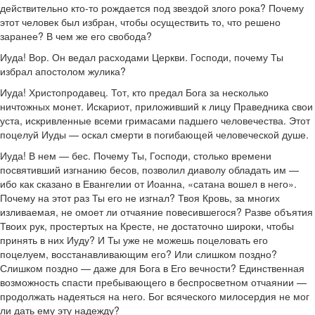
действительно кто-то рождается под звездой злого рока? Почему
этот человек был избран, чтобы осуществить то, что решено
заранее? В чем же его свобода?
Иуда! Вор. Он ведал расходами Церкви. Господи, почему Ты
избрал апостолом жулика?
Иуда! Христопродавец. Тот, кто предал Бога за несколько
ничтожных монет. Искариот, приложивший к лицу Праведника свои
уста, искривленные всеми гримасами падшего человечества. Этот
поцелуй Иуды — оскал смерти в погибающей человеческой душе.
Иуда! В нем — бес. Почему Ты, Господи, столько времени
посвятивший изгнанию бесов, позволил диаволу обладать им —
ибо как сказано в Евангелии от Иоанна, «сатана вошел в него».
Почему на этот раз Ты его не изгнал? Твоя Кровь, за многих
изливаемая, не омоет ли отчаяние повесившегося? Разве объятия
Твоих рук, простертых на Кресте, не достаточно широки, чтобы
принять в них Иуду? И Ты уже не можешь поцеловать его
поцелуем, восстанавливающим его? Или слишком поздно?
Слишком поздно — даже для Бога в Его вечности? Единственная
возможность спасти пребывающего в беспросветном отчаянии —
продолжать надеяться на него. Бог всяческого милосердия не мог
ли дать ему эту надежду?