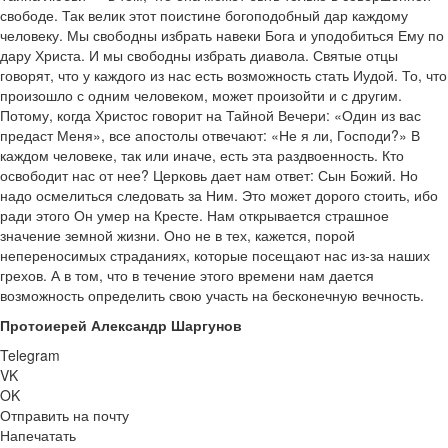
свободе. Так велик этот поистине богоподобный дар каждому
человеку. Мы свободны избрать навеки Бога и уподобиться Ему по
дару Христа. И мы свободны избрать диавола. Святые отцы
говорят, что у каждого из нас есть возможность стать Иудой. То, что
произошло с одним человеком, может произойти и с другим.
Потому, когда Христос говорит на Тайной Вечери: «Один из вас
предаст Меня», все апостолы отвечают: «Не я ли, Господи?» В
каждом человеке, так или иначе, есть эта раздвоенность. Кто
освободит нас от нее? Церковь дает нам ответ: Сын Божий. Но
надо осмелиться следовать за Ним. Это может дорого стоить, ибо
ради этого Он умер на Кресте. Нам открывается страшное
значение земной жизни. Оно не в тех, кажется, порой
непереносимых страданиях, которые посещают нас из-за наших
грехов. А в том, что в течение этого времени нам дается
возможность определить свою участь на бесконечную вечность.
Протоиерей Александр Шаргунов
Telegram
VK
OK
Отправить на почту
Напечатать