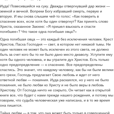
Иуда! Повесившийся на суку. Дважды отвергнувший дар жизни —
земной и вечной. Вопреки Богу избравший смерть, первую и
вторую. И мы снова слышим чей-то голос: «Как поверить в
спасение всех, если хотя бы один отвергнут? Как принять слово
Христа, сказанное Закхею: «Я пришел взыскать и спасти
погибшее»? Что такое одна погибшая овца?»
Одна погибшая овца — это каждый без исключения человек. Крест
Христов, Пасха Господня — свет, в котором нет никакой тьмы. Ни
один человек не может быть исключен из этого света, не должно
быть за счет кого бы то ни было дано место диаволу. Уступите ему
хотя бы одного человека, и вы утратите дух Христов. Есть только
одно предопределение — к спасению. Все предопределены
спастись. Это значит, что каждому человеку, как бы ни были велики
его грехи, Господь предлагает Свою любовь и ждет от него
ответной любви — покаяния. Иуда раскаялся, но у него не было
покаяния, не было любви ко Христу и не было веры в любовь
Христову. От Господа ничто не сокрыто, Он читает как в открытой
книге все, что будет с нами прежде нашего рождения, и потому мы
говорим, что судьба человеческая уже написана, и в то же время
она пишется.
Тайна любви — в том, что она может быть только в совершенной