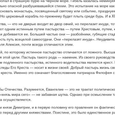
попал в страшную бурю на Черном море. Гибель казалась неминуем
льно опасной разбушевавшейся стихии. Это испытание на море ка
 основать монастырь, посвященный святому или событию, празднуем
о церковный корабль по-прежнему будет плыть среди бурь. И в XIV,
ства, —
кто не дверью входит во двор овчий, но перелазит инуде, то
ют одним истинным путем пастырства — путем Христовым, путем, к
и и добивается ее. Большей частью они — разбойники, губящие ста
сть путь всецелой самоотдачи. Они «перелазят инуде». Неудивите
ля Алексия, почти всегда отличаются этим.
й, по которому истинное пастырство отличается от ложного. Высш
этой цели. Пастырь такого рода — наемник. Из своего руководства 
м подлинного пастырства, истинного водительства является крест.
следы Его Креста — носит в жизни своей. Добрый пастырь жизнь св
м креста. Именно это означает благословение патриарха Филофея 
ьбы Отечества. Разумеется, Евангелие — это не трактат политичес
то «князь мира сего» — не забавная шутка. Однако при осмыслении
на осуществляется.
м князе Димитрии, и в первую половину его правления он фактиче
тво перед другими княжествами. Поистине, это было единственно