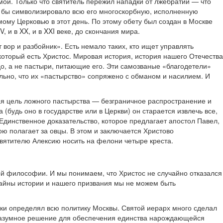
ой. Только что святитель пережил нападки от лжебратии — что
к бы символизировало всю его многоскорбную, исполненную
ому Церковью в этот день. По этому обету был создан в Москве
 и в XX, и в XXI веке, до скончания мира.
т вор и разбойник». Есть немало таких, кто ищет управлять
оторый есть Христос. Мировая история, история нашего Отечества
до, а не пастыри, питающие его. Эти самозваные «благодетели»
льно, что их «пастырство» сопряжено с обманом и насилием. И
ая цель ложного пастырства — безграничное распространение и
(будь оно в государстве или в Церкви) он старается извлечь все,
 Единственное доказательство, которое предлагает апостол Павел,
ою полагает за овцы. В этом и заключается Христово
святителю Алексию носить на фелони четыре креста.
кой философии. И мы понимаем, что Христос не случайно отказался
 тайны истории и нашего призвания мы не можем быть
ски определял всю политику Москвы. Святой иерарх много сделал
е разумное решение для обеспечения единства нарождающейся