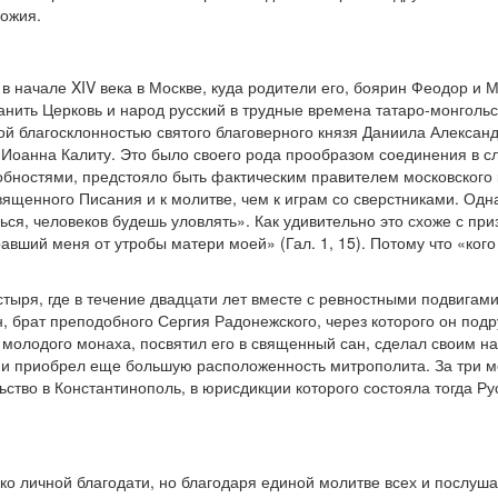
Божия.
 в начале XIV века в Москве, куда родители его, боярин Феодор и 
ть Церковь и народ русский в трудные времена татаро-монгольско
й благосклонностью святого благоверного князя Даниила Александ
 Иоанна Калиту. Это было своего рода прообразом соединения в с
ностями, предстояло быть фактическим правителем московского кн
ященного Писания и к молитве, чем к играм со сверстниками. Одна
я, человеков будешь уловлять». Как удивительно это схоже с при
равший меня от утробы матери моей» (Гал. 1, 15). Потому что «кого
стыря, где в течение двадцати лет вместе с ревностными подвига
, брат преподобного Сергия Радонежского, через которого он под
молодого монаха, посвятил его в священный сан, сделал своим н
 и приобрел еще большую расположенность митрополита. За три ме
ьство в Константинополь, в юрисдикции которого состояла тогда Ру
ко личной благодати, но благодаря единой молитве всех и послуш