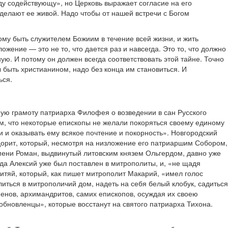
оду содействующу», но Церковь выражает согласие на его
 делают ее живой. Надо чтобы от нашей встречи с Богом
у быть служителем Божиим в течение всей жизни, и жить
ение — это не то, что дается раз и навсегда. Это то, что должно
ую. И потому он должен всегда соответствовать этой тайне. Точно
 быть христианином, надо без конца им становиться. И
ься.
ную грамоту патриарха Филофея о возведении в сан Русского
ем, что некоторые епископы не желали покоряться своему единому
 и оказывать ему всякое почтение и покорность». Новгородский
орит, который, несмотря на низложение его патриаршим Собором,
мени Роман, выдвинутый литовским князем Ольгердом, давно уже
да Алексий уже был поставлен в митрополиты, и, «не щадя
итяй, который, как пишет митрополит Макарий, «имел голос
иться в митрополичий дом, надеть на себя белый клобук, садиться
менов, архимандритов, самих епископов, осуждая их своею
обновленцы», которые восстанут на святого патриарха Тихона.