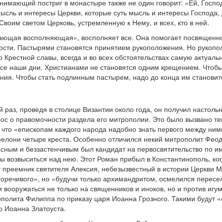
ринимающий постриг в монастыре также не один говорит: «Ей, Госп
мысль и интересы Церкви, которые суть мысль и интересы Господа,
воим светом Церковь, устремленную к Нему, и всех, кто в ней.
ающая восполняющая», восполняет все. Она помогает посвященном
ости. Пастырями становятся принятием рукоположения. Но рукополож
 Крестной славы, всегда и во всех обстоятельствах самую актуальн
 все наши дни. Христианами не становятся одним крещением. Чтобы
ия. Чтобы стать подлинным пастырем, надо до конца им становит
 раз, проведя в столице Византии около года, он получил настоль
рос о правомочности раздела его митрополии. Это было вызвано т
что «епископам каждого народа надобно знать первого между ними
елони четыре креста. Особенно отличился некий митрополит Феод
асным и беззастенчивым был кандидат на первосвятительство по и
 возвыситься над нею. Этот Роман прибыл в Константинополь, ког
 преемник святителя Алексия, небезызвестный в истории Церкви М
норечивого», но «будучи только архимандритом, осмелился пересел
 вооружаться не только на священников и иноков, но и против игу
ополита Филиппа по приказу царя Иоанна Грозного. Такими будут «
о Иоанна Златоуста.