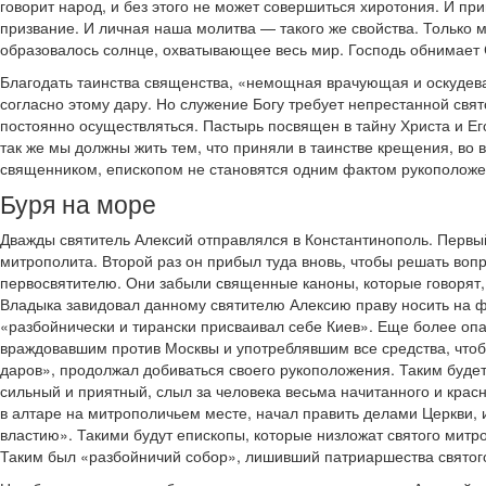
говорит народ, и без этого не может совершиться хиротония. И п
призвание. И личная наша молитва — такого же свойства. Только 
образовалось солнце, охватывающее весь мир. Господь обнимает С
Благодать таинства священства, «немощная врачующая и оскудев
согласно этому дару. Но служение Богу требует непрестанной свят
постоянно осуществляться. Пастырь посвящен в тайну Христа и Его
так же мы должны жить тем, что приняли в таинстве крещения, во
священником, епископом не становятся одним фактом рукоположен
Буря на море
Дважды святитель Алексий отправлялся в Константинополь. Первый
митрополита. Второй раз он прибыл туда вновь, чтобы решать воп
первосвятителю. Они забыли священные каноны, которые говорят, 
Владыка завидовал данному святителю Алексию праву носить на ф
«разбойнически и тирански присваивал себе Киев». Еще более оп
враждовавшим против Москвы и употреблявшим все средства, чтобы
даров», продолжал добиваться своего рукоположения. Таким будет
сильный и приятный, слыл за человека весьма начитанного и крас
в алтаре на митрополичьем месте, начал править делами Церкви, и
властию». Такими будут епископы, которые низложат святого митр
Таким был «разбойничий собор», лишивший патриаршества святог