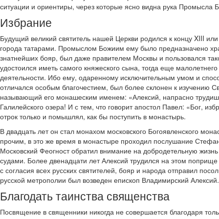
ситуации и ориентиры, через которые ясно видна рука Промысла 
Избрание
Будущий великий святитель нашей Церкви родился к концу XIII или
города татарами. Промыслом Божиим ему было предназначено храни
знатнейших бояр, был даже правителем Москвы и пользовался тако
удостоился иметь самого княжеского сына, тогда еще малолетнего
деятельности. Ибо ему, одаренному исключительным умом и способ
отличался особым благочестием, был более склонен к изучению Св
называющий его монашеским именем: «Алексий, напрасно трудишьс
Галилейского озера! И с тем, что говорит апостол Павел: «Бог, изб
отрок только и помышлял, как бы поступить в монастырь.
В двадцать лет он стал монахом московского Богоявленского мона
прочим, в это же время в монастыре проходил послушание Стефан
Московский Феогност обратил внимание на добродетельную жизнь 
судами. Более двенадцати лет Алексий трудился на этом поприще
с согласия всех русских святителей, бояр и народа отправил посол
русской метрополии был возведен епископ Владимирский Алексий.
Благодать таинства священства
Посвящение в священники никогда не совершается благодаря толь