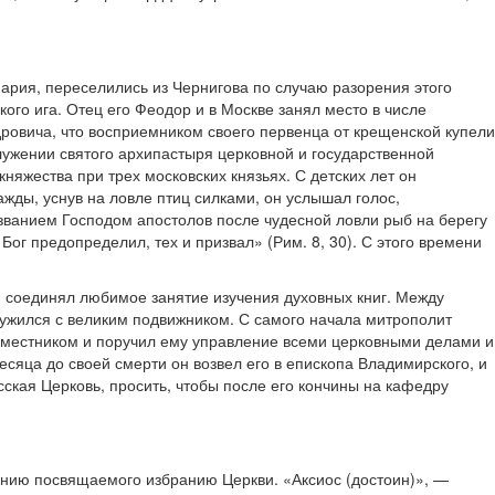
Мария, переселились из Чернигова по случаю разорения этого
го ига. Отец его Феодор и в Москве занял место в числе
ровича, что восприемником своего первенца от крещенской купели
лужении святого архипастыря церковной и государственной
яжества при трех московских князьях. С детских лет он
жды, уснув на ловле птиц силками, он услышал голос,
званием Господом апостолов после чудесной ловли рыб на берегу
 Бог предопределил, тех и призвал» (Рим. 8, 30). С этого времени
ми соединял любимое занятие изучения духовных книг. Между
ружился с великим подвижником. С самого начала митрополит
аместником и поручил ему управление всеми церковными делами и
сяца до своей смерти он возвел его в епископа Владимирского, и
сская Церковь, просить, чтобы после его кончины на кафедру
анию посвящаемого избранию Церкви. «Аксиос (достоин)», —