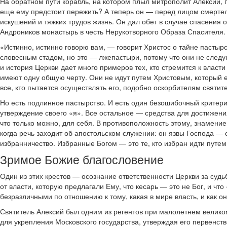
На обратном пути корабль, на котором плыл митрополит Алексий, 
еще ему предстоит пережить? А теперь он — перед лицом смерте
искушений и тяжких трудов жизнь. Он дал обет в случае спасения
Андроников монастырь в честь Нерукотворного Образа Спасителя. Н
«Истинно, истинно говорю вам, — говорит Христос о тайне пастыр
словесным стадом, но это — лжепастыри, потому что они не следу
и история Церкви дает много примеров тех, кто стремится к власт
имеют одну общую черту. Они не идут путем Христовым, который е
все, кто пытается осуществлять его, подобно оскорбителям святите
Но есть подлинное пастырство. И есть один безошибочный критери
утверждение своего «я». Все остальное — средства для достижения 
что только можно, для себя. В противоположность этому, знамение
когда речь заходит об апостольском служении: он язвы Господа — 
избранничество. Избранные Богом — это те, кто избран идти путе
Зримое Божие благословение
Один из этих крестов — осознание ответственности Церкви за суд
от власти, которую предлагали Ему, что кесарь — это не Бог, и ч
безразличными по отношению к тому, какая в мире власть, и как о
Святитель Алексий был одним из регентов при малолетнем велико
для укрепления Московского государства, утверждая его первенс